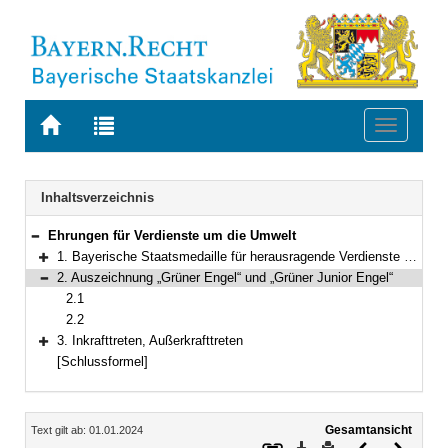
Zur
Zur
Toggle
Startseite
Trefferliste
navigati
von
der
BAYERN.RECHT
letzten
Navigation
Inhaltsverzeichnis
Suche
Ehrungen für Verdienste um die Umwelt
Bereich reduzieren
1. Bayerische Staatsmedaille für herausragende Verdienste um die Umwelt
Bereich erweitern
2. Auszeichnung „Grüner Engel“ und „Grüner Junior Engel“
Bereich reduzieren
2.1
2.2
3. Inkrafttreten, Außerkrafttreten
Bereich erweitern
[Schlussformel]
Inhalt
Gesamtansicht
Text gilt ab: 01.01.2024
Download
Drucken
Vorheriges
Nächste