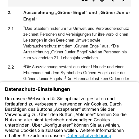
Dokument
Dokume
2.
Auszeichnung „Grüner Engel“ und „Grüner Junior
Engel“
1
2.1
Das Staatsministerium für Umwelt und Verbraucherschutz
zeichnet Personen und Vereinigungen für ihre vorbildlichen
Leistungen in den Bereichen Umwelt sowie
2
Verbraucherschutz mit dem „Grünen Engel“ aus.
Die
Auszeichnung „Grüner Junior Engel“ wird an Personen bis
zum vollendeten 21. Lebensjahr verliehen.
1
2.2
Die Auszeichnung besteht aus einer Urkunde und einer
Ehrennadel mit dem Symbol des Grünen Engels oder des
2
Grünen Junior Engels.
Die Ehrennadel ist kein Orden oder
Ehrenzeichen im Sinn von Art. 118 Abs. 5 der Verfassung.
3
Die Auszeichnung „Grüner Engel“ und „Grüner Junior
Engel“ wird insgesamt an bis zu 100 Personen im Jahr
verliehen.
Bayern.de
BayernPortal