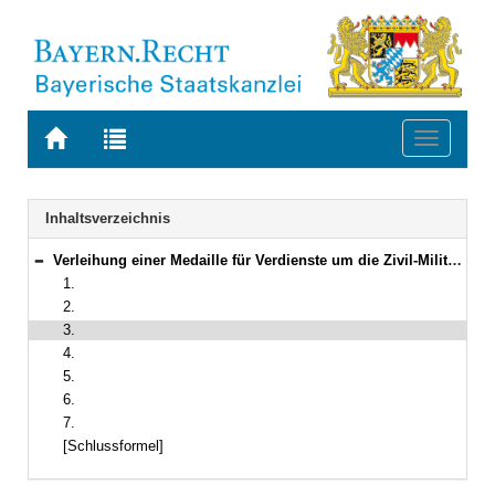
Zur
Zur
Toggle
Startseite
Trefferliste
navigati
von
der
BAYERN.RECHT
letzten
Navigation
Inhaltsverzeichnis
Suche
Verleihung einer Medaille für Verdienste um die Zivil-Militärische Zusammenarbeit
Bereich reduzieren
1.
2.
3.
4.
5.
6.
7.
[Schlussformel]