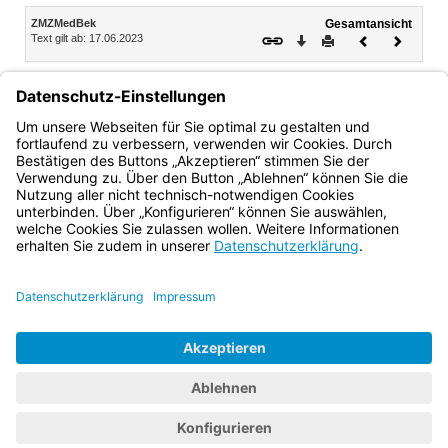
Inhalt
ZMZMedBek
Gesamtansicht
Text gilt ab: 17.06.2023
Download
Drucken
Vorheriges
Nächste
Dokument
Dokume
1
3.
Über die Verleihung wird eine Urkunde ausgestellt, die
2
gleichzeitig ausgehändigt wird.
Einmal jährlich werden die
zuletzt erfolgten Verleihungen von der Staatskanzlei im
Bayerischen Ministerialblatt bekannt gemacht.
Bayern.de
BayernPortal
Datenschutz
Impressum
Barrierefreiheit
Hilfe
Kontakt
Kontrastwechsel
Schriftgröße