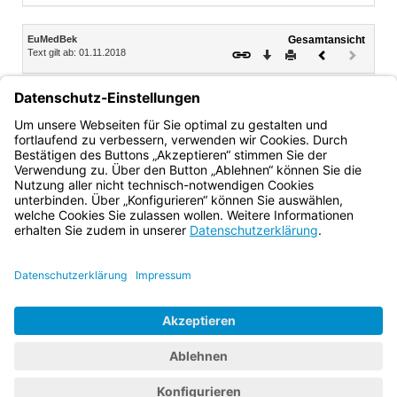
Inhalt
EuMedBek
Gesamtansicht
Text gilt ab: 01.11.2018
Download
Drucken
Vorheriges
Nächste
Dokument
Dokume
(inaktiv)
Karolina Gernbauer
Staatsrätin
Bayern.de
BayernPortal
Datenschutz
Impressum
Barrierefreiheit
Hilfe
Kontakt
Kontrastwechsel
Schriftgröße