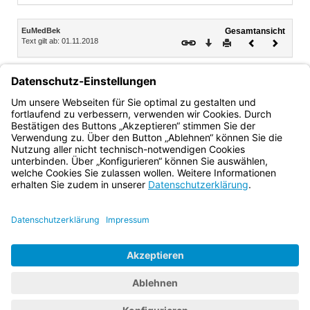
Inhalt
EuMedBek
Gesamtansicht
Text gilt ab: 01.11.2018
Download
Drucken
Vorheriges
Nächste
Dokument
Dokume
1
5.
Vorschlagsberechtigt sind der Ministerpräsident und für
2
ihre Geschäftsbereiche die Staatsminister.
Die Vorschläge
werden dem für Europaangelegenheiten zuständigen
Mitglied der Staatsregierung zur Entscheidung unterbreitet.
Bayern.de
BayernPortal
Datenschutz
Impressum
Barrierefreiheit
Hilfe
Kontakt
Kontrastwechsel
Schriftgröße