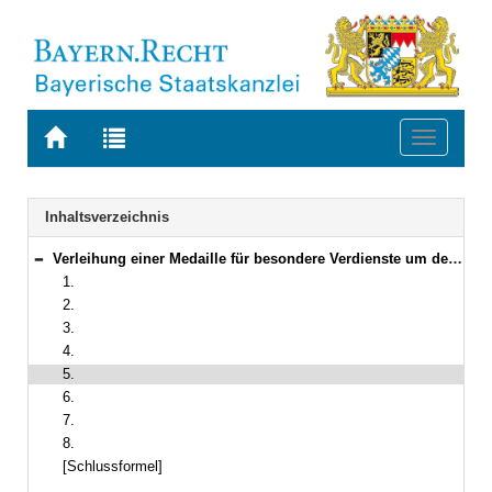
Zur
Zur
Toggle
Startseite
Trefferliste
navigati
von
der
BAYERN.RECHT
letzten
Navigation
Inhaltsverzeichnis
Suche
Verleihung einer Medaille für besondere Verdienste um den Freistaat Bayern in Europa und der Welt
Bereich reduzieren
1.
2.
3.
4.
5.
6.
7.
8.
[Schlussformel]