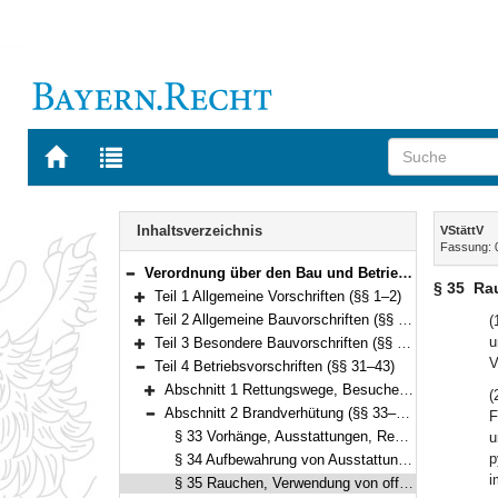
Zur
Zur
Startseite
Trefferliste
von
der
Navigation
BAYERN.RECHT
letzten
Inhalt
Inhaltsverzeichnis
VStättV
Suche
Fassung: 
Verordnung über den Bau und Betrieb von Versammlungsstätten (Versammlungsstättenverordnung – VStättV) Vom 2. November 2007 (GVBl. S. 736) BayRS 2132-1-5-B (§§ 1–49)
Bereich reduzieren
§ 35
Ra
Teil 1 Allgemeine Vorschriften (§§ 1–2)
Bereich erweitern
Teil 2 Allgemeine Bauvorschriften (§§ 3–21)
(
Bereich erweitern
u
Teil 3 Besondere Bauvorschriften (§§ 22–30)
Bereich erweitern
V
Teil 4 Betriebsvorschriften (§§ 31–43)
Bereich reduzieren
Abschnitt 1 Rettungswege, Besucherplätze (§§ 31–32)
(
Bereich erweitern
Abschnitt 2 Brandverhütung (§§ 33–35)
F
Bereich reduzieren
§ 33 Vorhänge, Ausstattungen, Requisiten und Ausschmückungen
u
p
§ 34 Aufbewahrung von Ausstattungen, Requisiten, Ausschmückungen und brennbarem Material
i
§ 35 Rauchen, Verwendung von offenem Feuer und pyrotechnischen Gegenständen