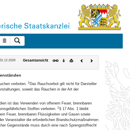
Suche ausführen
Suche zurücksetzen
Download
Drucken
Vorheriges
Nächstes
: 31.12.2028
Gesamtansicht
Dokument
Dokument
genständen
2
auchen verboten.
Das Rauchverbot gilt nicht für Darsteller
staltungen, soweit das Rauchen in der Art der
ien ist das Verwenden von offenem Feuer, brennbaren
2
onsgefährlichen Stoffen verboten.
§ 17 Abs. 1 bleibt
nem Feuer, brennbaren Flüssigkeiten und Gasen sowie
 der Veranstalter die erforderlichen Brandschutzmaßnahmen
her Gegenstände muss durch eine nach Sprengstoffrecht