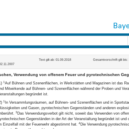
Text gilt ab: 01.09.2018
Gesamtvorschrift gilt bis
02.11.2007
uchen, Verwendung von offenem Feuer und pyrotechnischen Ge
1
1)
Auf Bühnen und Szenenflächen, in Werkstätten und Magazinen ist das R
nd Mitwirkende auf Bühnen- und Szenenflächen während der Proben und Veran
eranstaltungen begründet ist.
1
2)
In Versammlungsräumen, auf Bühnen- und Szenenflächen und in Sportstad
lüssigkeiten und Gasen, pyrotechnischen Gegenständen und anderen explosi
3
nberührt.
Das Verwendungsverbot gilt nicht, soweit das Verwenden von offe
yrotechnischen Gegenständen in der Art der Veranstaltung begründet ist und
4
m Einzelfall mit der Feuerwehr abgestimmt hat.
Die Verwendung pyrotechnisc