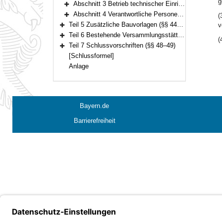
g
Abschnitt 3 Betrieb technischer Einrichtungen (§§ 36–37)
Bereich erweitern
Abschnitt 4 Verantwortliche Personen, besondere Betriebsvorschriften (§§ 38–43)
(
Bereich erweitern
Teil 5 Zusätzliche Bauvorlagen (§§ 44–45)
v
Bereich erweitern
Teil 6 Bestehende Versammlungsstätten (§§ 46–47)
(
Bereich erweitern
Teil 7 Schlussvorschriften (§§ 48–49)
Bereich erweitern
[Schlussformel]
Anlage
Bayern.de
Barrierefreiheit