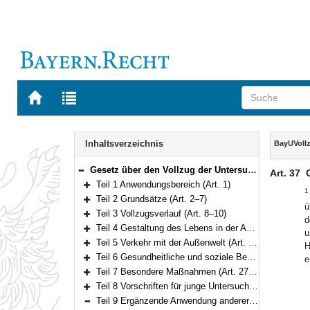
Zur
Zur
Startseite
Trefferliste
von
der
Navigation
BAYERN.RECHT
letzten
Inhalt
Inhaltsverzeichnis
BayUVoll
Suche
Gesetz über den Vollzug der Untersuchungshaft (Bayerisches Untersuchungshaftvollzugsgesetz – BayUVollzG) Vom 20. Dezember 2011 (GVBl. S. 678) BayRS 312-1-J (Art. 1–40)
Art. 37
Bereich reduzieren
Teil 1 Anwendungsbereich (Art. 1)
1
Bereich erweitern
Teil 2 Grundsätze (Art. 2–7)
ü
Bereich erweitern
Teil 3 Vollzugsverlauf (Art. 8–10)
d
Bereich erweitern
Teil 4 Gestaltung des Lebens in der Anstalt (Art. 11–14)
u
Bereich erweitern
Teil 5 Verkehr mit der Außenwelt (Art. 15–24)
H
Bereich erweitern
Teil 6 Gesundheitliche und soziale Betreuung (Art. 25–26)
e
Bereich erweitern
Teil 7 Besondere Maßnahmen (Art. 27–28)
Bereich erweitern
Teil 8 Vorschriften für junge Untersuchungsgefangene (Art. 29–35)
Bereich erweitern
Teil 9 Ergänzende Anwendung anderer Gesetze (Art. 36–37)
Bereich reduzieren