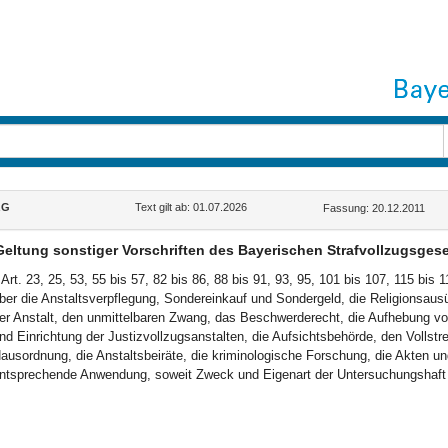
zG
Text gilt ab: 01.07.2026
Fassung: 20.12.2011
Geltung sonstiger Vorschriften des Bayerischen Strafvollzugsges
Art. 23, 25, 53, 55 bis 57, 82 bis 86, 88 bis 91, 93, 95, 101 bis 107, 115 bis
ber die Anstaltsverpflegung, Sondereinkauf und Sondergeld, die Religionsaus
er Anstalt, den unmittelbaren Zwang, das Beschwerderecht, die Aufhebung 
nd Einrichtung der Justizvollzugsanstalten, die Aufsichtsbehörde, den Vollstr
ausordnung, die Anstaltsbeiräte, die kriminologische Forschung, die Akten un
ntsprechende Anwendung, soweit Zweck und Eigenart der Untersuchungshaft