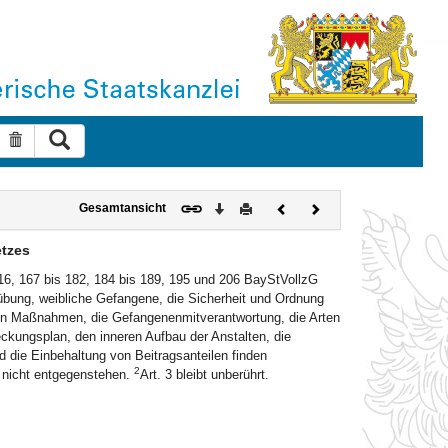
Suche ausführen
Suche zurücksetzen
Download
Drucken
Vorheriges
Nächstes
Gesamtansicht
Dokument
Dokument
etzes
 116, 167 bis 182, 184 bis 189, 195 und 206 BayStVollzG
übung, weibliche Gefangene, die Sicherheit und Ordnung
von Maßnahmen, die Gefangenenmitverantwortung, die Arten
eckungsplan, den inneren Aufbau der Anstalten, die
d die Einbehaltung von Beitragsanteilen finden
2
 nicht entgegenstehen.
Art. 3 bleibt unberührt.