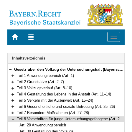
Zur
Zur
Toggle
Startseite
Trefferliste
navigati
von
der
BAYERN.RECHT
letzten
Navigation
Inhaltsverzeichnis
Suche
Gesetz über den Vollzug der Untersuchungshaft (Bayerisches Untersuchungshaftvollzugsgesetz – BayUVollzG) Vom 20. Dezember 2011 (GVBl. S. 678) BayRS 312-1-J (Art. 1–40)
Bereich reduzieren
Teil 1 Anwendungsbereich (Art. 1)
Bereich erweitern
Teil 2 Grundsätze (Art. 2–7)
Bereich erweitern
Teil 3 Vollzugsverlauf (Art. 8–10)
Bereich erweitern
Teil 4 Gestaltung des Lebens in der Anstalt (Art. 11–14)
Bereich erweitern
Teil 5 Verkehr mit der Außenwelt (Art. 15–24)
Bereich erweitern
Teil 6 Gesundheitliche und soziale Betreuung (Art. 25–26)
Bereich erweitern
Teil 7 Besondere Maßnahmen (Art. 27–28)
Bereich erweitern
Teil 8 Vorschriften für junge Untersuchungsgefangene (Art. 29–35)
Bereich reduzieren
Art. 29 Anwendungsbereich
Art. 30 Gestaltung des Vollzugs