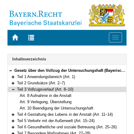
Zur
Zur
Toggle
Startseite
Trefferliste
navigati
von
der
BAYERN.RECHT
letzten
Navigation
Inhaltsverzeichnis
Suche
Gesetz über den Vollzug der Untersuchungshaft (Bayerisches Untersuchungshaftvollzugsgesetz – BayUVollzG) Vom 20. Dezember 2011 (GVBl. S. 678) BayRS 312-1-J (Art. 1–40)
Bereich reduzieren
Teil 1 Anwendungsbereich (Art. 1)
Bereich erweitern
Teil 2 Grundsätze (Art. 2–7)
Bereich erweitern
Teil 3 Vollzugsverlauf (Art. 8–10)
Bereich reduzieren
Art. 8 Aufnahme in die Anstalt
Art. 9 Verlegung, Überstellung
Art. 10 Beendigung der Untersuchungshaft
Teil 4 Gestaltung des Lebens in der Anstalt (Art. 11–14)
Bereich erweitern
Teil 5 Verkehr mit der Außenwelt (Art. 15–24)
Bereich erweitern
Teil 6 Gesundheitliche und soziale Betreuung (Art. 25–26)
Bereich erweitern
Teil 7 Besondere Maßnahmen (Art. 27–28)