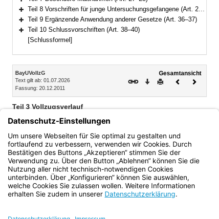
Bereich erweitern
Teil 8 Vorschriften für junge Untersuchungsgefangene (Art. 29–35)
Bereich erweitern
Teil 9 Ergänzende Anwendung anderer Gesetze (Art. 36–37)
Bereich erweitern
Teil 10 Schlussvorschriften (Art. 38–40)
Bereich erweitern
[Schlussformel]
Inhalt
BayUVollzG
Gesamtansicht
Text gilt ab: 01.07.2026
Download
Drucken
Vorheriges
Nächste
Fassung: 20.12.2011
Dokument
Dokume
Teil 3 Vollzugsverlauf
Art. 8 Aufnahme in die Anstalt
Art. 9 Verlegung, Überstellung
Art. 10 Beendigung der Untersuchungshaft
Bayern.de
BayernPortal
Datenschutz