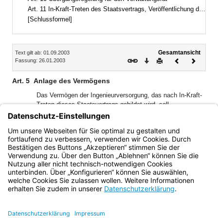
Art. 11 In-Kraft-Treten des Staatsvertrags, Veröffentlichung der anwendbaren Vorschriften
[Schlussformel]
Inhalt
Gesamtansicht
Text gilt ab: 01.09.2003
Download
Drucken
Vorheriges
Nächste
Fassung: 26.01.2003
Dokument
Dokume
Art. 5
Anlage des Vermögens
Das Vermögen der Ingenieurversorgung, das nach In-Kraft-
Treten dieses Staatsvertrags gebildet wird, soll
entsprechend dem Anteil des Beitragsaufkommens der
Mitglieder aus dem Freistaat Thüringen am
Gesamtbeitragsaufkommen der Ingenieurversorgung im
Freistaat Thüringen angelegt werden.
Bayern.de
BayernPortal
Datenschutz
Impressum