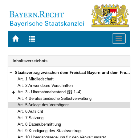
Zur
Zur
Toggle
Startseite
Trefferliste
navigati
von
der
BAYERN.RECHT
letzten
Navigation
Inhaltsverzeichnis
Suche
Staatsvertrag zwischen dem Freistaat Bayern und dem Freistaat Thüringen über die Zugehörigkeit der kammerangehörigen Ingenieure des Freistaats Thüringen zur Bayerischen Ingenieurversorgung-Bau Vom 26. Januar 2003 (§§ 1–4)
Bereich reduzieren
Art. 1 Mitgliedschaft
Art. 2 Anwendbare Vorschriften
Art. 3 - Übernahmebestand (§§ 1–4)
Bereich erweitern
Art. 4 Berufsständische Selbstverwaltung
Art. 5 Anlage des Vermögens
Art. 6 Aufsicht
Art. 7 Satzung
Art. 8 Datenübermittlung
Art. 9 Kündigung des Staatsvertrags
Art. 10 Übergangsregelung für den Verwaltungsrat