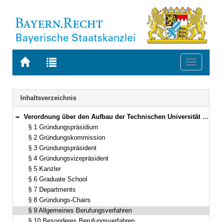
Zur
Zur
Toggle
Startseite
Trefferliste
navigati
von
der
BAYERN.RECHT
letzten
Navigation
Inhaltsverzeichnis
Suche
Verordnung über den Aufbau der Technischen Universität Nürnberg (TU Nürnberg-Aufbauverordnung – TNAV) Vom 17. Dezember 2020 (GVBl. S. 710) BayRS 2210-2-1-1-WK (§§ 1–12)
Bereich reduzieren
§ 1 Gründungspräsidium
§ 2 Gründungskommission
§ 3 Gründungspräsident
§ 4 Gründungsvizepräsident
§ 5 Kanzler
§ 6 Graduate School
§ 7 Departments
§ 8 Gründungs-Chairs
§ 9 Allgemeines Berufungsverfahren
§ 10 Besonderes Berufungsverfahren