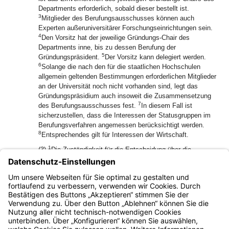
Departments erforderlich, sobald dieser bestellt ist.
3
Mitglieder des Berufungsausschusses können auch
Experten außeruniversitärer Forschungseinrichtungen sein.
4
Den Vorsitz hat der jeweilige Gründungs-Chair des
Departments inne, bis zu dessen Berufung der
5
Gründungspräsident.
Der Vorsitz kann delegiert werden.
6
Solange die nach den für die staatlichen Hochschulen
allgemein geltenden Bestimmungen erforderlichen Mitglieder
an der Universität noch nicht vorhanden sind, legt das
Gründungspräsidium auch insoweit die Zusammensetzung
7
des Berufungsausschusses fest.
In diesem Fall ist
sicherzustellen, dass die Interessen der Statusgruppen im
Berufungsverfahren angemessen berücksichtigt werden.
8
Entsprechendes gilt für Interessen der Wirtschaft.
1
(3)
Die Zuständigkeit für die Entscheidung über die
Berufung von Professoren wird auf den
2
Gründungspräsidenten übertragen.
Dieser ist an die
3
Reihung des Berufungsvorschlags nicht gebunden.
Er
kann den Berufungsvorschlag insgesamt zurückgeben.
Bayern.de