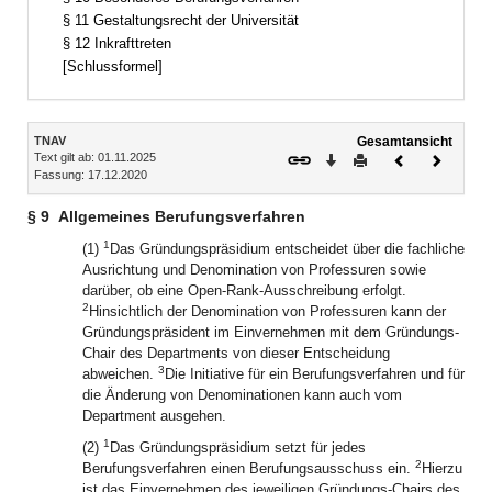
§ 11 Gestaltungsrecht der Universität
§ 12 Inkrafttreten
[Schlussformel]
Inhalt
TNAV
Gesamtansicht
Text gilt ab: 01.11.2025
Download
Drucken
Vorheriges
Nächste
Fassung: 17.12.2020
Dokument
Dokume
§ 9
Allgemeines Berufungsverfahren
1
(1)
Das Gründungspräsidium entscheidet über die fachliche
Ausrichtung und Denomination von Professuren sowie
darüber, ob eine Open-Rank-Ausschreibung erfolgt.
2
Hinsichtlich der Denomination von Professuren kann der
Gründungspräsident im Einvernehmen mit dem Gründungs-
Chair des Departments von dieser Entscheidung
3
abweichen.
Die Initiative für ein Berufungsverfahren und für
die Änderung von Denominationen kann auch vom
Department ausgehen.
1
(2)
Das Gründungspräsidium setzt für jedes
2
Berufungsverfahren einen Berufungsausschuss ein.
Hierzu
ist das Einvernehmen des jeweiligen Gründungs-Chairs des