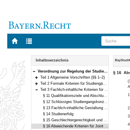
Zur
Zur
Startseite
Trefferliste
von
der
Navigation
BAYERN.RECHT
letzten
Inhalt
Inhaltsverzeichnis
BayStudA
Suche
Verordnung zur Regelung der Studienakkreditierung nach dem Studienakkreditierungsstaatsvertrag (Bayerische Studienakkreditierungsverordnung – BayStudAkkV) Vom 13. April 2018 (GVBl. S. 264) BayRS 2210-1-1-13-WK (§§ 1–37)
§ 16
Abw
Bereich reduzieren
Teil 1 Allgemeine Vorschriften (§§ 1–2)
Bereich erweitern
(
Teil 2 Formale Kriterien für Studiengänge (§§ 3–10)
A
Bereich erweitern
Teil 3 Fachlich-inhaltliche Kriterien für Studiengänge und Qualitätsmanagementsysteme (§§ 11–20)
Bereich reduzieren
1
§ 11 Qualifikationsziele und Abschlussniveau
§ 12 Schlüssiges Studiengangskonzept und adäquate Umsetzung
§ 13 Fachlich-inhaltliche Gestaltung der Studiengänge
2
§ 14 Studienerfolg
3
§ 15 Geschlechtergerechtigkeit und Nachteilsausgleich
4
§ 16 Abweichende Kriterien für Joint Programmes