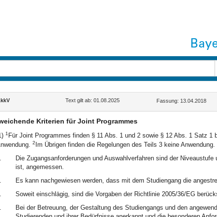
kkV
Text gilt ab: 01.08.2025
Fassung: 13.04.2018
eichende Kriterien für Joint Programmes
1
1)
Für Joint Programmes finden § 11 Abs. 1 und 2 sowie § 12 Abs. 1 Satz 1 b
2
nwendung.
Im Übrigen finden die Regelungen des Teils 3 keine Anwendung.
.
Die Zugangsanforderungen und Auswahlverfahren sind der Niveaustufe un
ist, angemessen.
.
Es kann nachgewiesen werden, dass mit dem Studiengang die angestreb
.
Soweit einschlägig, sind die Vorgaben der Richtlinie 2005/36/EG berücks
.
Bei der Betreuung, der Gestaltung des Studiengangs und den angewende
Studierenden und ihrer Bedürfnisse anerkannt und die besonderen Anfor