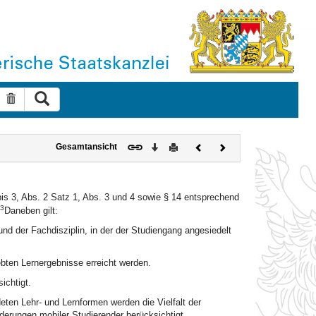
Suche ausführen
Suche zurücksetzen
Download
Drucken
Vorheriges
Nächstes
Gesamtansicht
Dokument
Dokument
is 3, Abs. 2 Satz 1, Abs. 3 und 4 sowie § 14 entsprechend
3
Daneben gilt:
d der Fachdisziplin, in der der Studiengang angesiedelt
ten Lernergebnisse erreicht werden.
ichtigt.
ten Lehr- und Lernformen werden die Vielfalt der
derungen mobiler Studierender berücksichtigt.