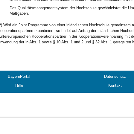
.
Das Qualitätsmanagementsystem der Hochschule gewährleistet die Ums
Maßgaben.
2) Wird ein Joint Programme von einer inländischen Hochschule gemeinsam 
ooperationspartnern koordiniert, so findet auf Antrag der inländischen Hoch
ußereuropäischen Kooperationspartner in der Kooperationsvereinbarung mit de
nwendung der in Abs. 1 sowie § 10 Abs. 1 und 2 und § 32 Abs. 1 geregelten Kri
BayernPortal
Datenschutz
Hilfe
Kontakt