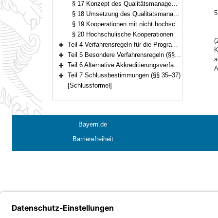
§ 17 Konzept des Qualitätsmanagementsystems von systemakkreditierten Hochschulen – Ziele, Prozesse, Instrumente –
5
§ 18 Umsetzung des Qualitätsmanagementkonzepts von systemakkreditierten Hochschulen
§ 19 Kooperationen mit nicht hochschulischen Einrichtungen
§ 20 Hochschulische Kooperationen
(
Teil 4 Verfahrensregeln für die Programm- und Systemakkreditierung (§§ 21–30)
K
Bereich erweitern
Teil 5 Besondere Verfahrensregeln (§§ 31–33)
a
Bereich erweitern
Teil 6 Alternative Akkreditierungsverfahren (§ 34)
A
Bereich erweitern
Teil 7 Schlussbestimmungen (§§ 35–37)
Bereich erweitern
[Schlussformel]
Bayern.de
Barrierefreiheit