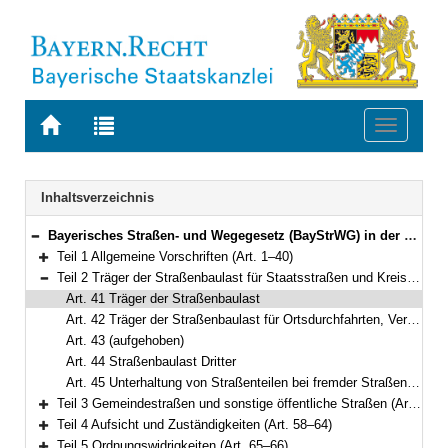
Zur
Zur
Toggle
Startseite
Trefferliste
navigati
von
der
BAYERN.RECHT
letzten
Navigation
Inhaltsverzeichnis
Suche
Bayerisches Straßen- und Wegegesetz (BayStrWG) in der Fassung der Bekanntmachung vom 5. Oktober 1981 (BayRS V S. 731) BayRS 91-1-B (Art. 1–71)
Bereich reduzieren
Teil 1 Allgemeine Vorschriften (Art. 1–40)
Bereich erweitern
Teil 2 Träger der Straßenbaulast für Staatsstraßen und Kreisstraßen (Art. 41–45)
Bereich reduzieren
Art. 41 Träger der Straßenbaulast
Art. 42 Träger der Straßenbaulast für Ortsdurchfahrten, Verordnungsermächtigung
Art. 43 (aufgehoben)
Art. 44 Straßenbaulast Dritter
Art. 45 Unterhaltung von Straßenteilen bei fremder Straßenbaulast
Teil 3 Gemeindestraßen und sonstige öffentliche Straßen (Art. 46–57)
Bereich erweitern
Teil 4 Aufsicht und Zuständigkeiten (Art. 58–64)
Bereich erweitern
Teil 5 Ordnungswidrigkeiten (Art. 65–66)