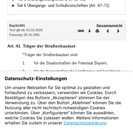
Bereich erweitern
Teil 6 Übergangs- und Schlußvorschriften (Art. 67–71)
Bereich erweitern
Inhalt
BayStrWG
Gesamtansicht
Text gilt ab: 01.01.2026
Download
Drucken
Vorheriges
Nächste
Fassung: 05.10.1981
Dokument
Dokume
Art. 41
Träger der Straßenbaulast
1
Träger der Straßenbaulast sind:
1.
für die Staatsstraßen der Freistaat Bayern,
2.
für die Kreisstraßen die Landkreise und kreisfreien
Gemeinden.
2
Dies gilt auch für die Ortsdurchfahrten, soweit nicht die
Straßenbaulast für diese den Gemeinden obliegt (Art. 42).
Bayern.de
BayernPortal
Datenschutz