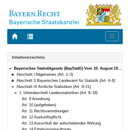
Zur
Zur
Toggle
Startseite
Trefferliste
navigati
von
der
BAYERN.RECHT
letzten
Navigation
Inhaltsverzeichnis
Suche
Bayerisches Statistikgesetz (BayStatG) Vom 10. August 1990 (GVBl. S. 270) BayRS 290-1-I (Art. 1–29)
Bereich reduzieren
Abschnitt I Allgemeines (Art. 1–3)
Bereich erweitern
Abschnitt II Bayerisches Landesamt für Statistik (Art. 4–8)
Bereich erweitern
Abschnitt III Amtliche Statistiken (Art. 9–21)
Bereich reduzieren
1. Unterabschnitt Landesstatistiken (Art. 9–19)
Bereich reduzieren
Art. 9 Anordnung
Art. 10 (aufgehoben)
Art. 11 Rechtsverordnungen
Art. 12 Auskunftspflicht
Art. 13 Ausschluß der aufschiebenden Wirkung
Art. 14 Erhebungsbeauftragte