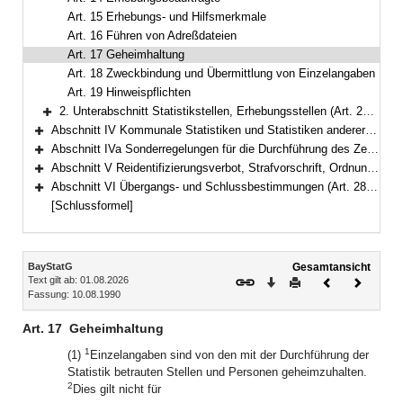
Art. 15 Erhebungs- und Hilfsmerkmale
Art. 16 Führen von Adreßdateien
Art. 17 Geheimhaltung
Art. 18 Zweckbindung und Übermittlung von Einzelangaben
Art. 19 Hinweispflichten
2. Unterabschnitt Statistikstellen, Erhebungsstellen (Art. 20–21)
Bereich erweitern
Abschnitt IV Kommunale Statistiken und Statistiken anderer nichtstaatlicher juristischer Personen des öffentlichen Rechts (Art. 22–25)
Bereich erweitern
Abschnitt IVa Sonderregelungen für die Durchführung des Zensus 2022 (Art. 25a–25e)
Bereich erweitern
Abschnitt V Reidentifizierungsverbot, Strafvorschrift, Ordnungswidrigkeiten (Art. 26–28)
Bereich erweitern
Abschnitt VI Übergangs- und Schlussbestimmungen (Art. 28a–29)
Bereich erweitern
[Schlussformel]
Inhalt
BayStatG
Gesamtansicht
Text gilt ab: 01.08.2026
Download
Drucken
Vorheriges
Nächste
Fassung: 10.08.1990
Dokument
Dokume
Art. 17
Geheimhaltung
1
(1)
Einzelangaben sind von den mit der Durchführung der
Statistik betrauten Stellen und Personen geheimzuhalten.
2
Dies gilt nicht für