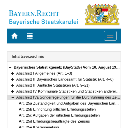
Zur
Zur
Toggle
Startseite
Trefferliste
navigati
von
der
BAYERN.RECHT
letzten
Navigation
Inhaltsverzeichnis
Suche
Bayerisches Statistikgesetz (BayStatG) Vom 10. August 1990 (GVBl. S. 270) BayRS 290-1-I (Art. 1–29)
Bereich reduzieren
Abschnitt I Allgemeines (Art. 1–3)
Bereich erweitern
Abschnitt II Bayerisches Landesamt für Statistik (Art. 4–8)
Bereich erweitern
Abschnitt III Amtliche Statistiken (Art. 9–21)
Bereich erweitern
Abschnitt IV Kommunale Statistiken und Statistiken anderer nichtstaatlicher juristischer Personen des öffentlichen Rechts (Art. 22–25)
Bereich erweitern
Abschnitt IVa Sonderregelungen für die Durchführung des Zensus 2022 (Art. 25a–25e)
Bereich reduzieren
Art. 25a Zuständigkeit und Aufgaben des Bayerischen Landesamts für Statistik
Art. 25b Einrichtung örtlicher Erhebungsstellen
Art. 25c Aufgaben der örtlichen Erhebungsstellen
Art. 25d Erhebungsbeauftragte des Zensus
Art. 25e Kostenregelung