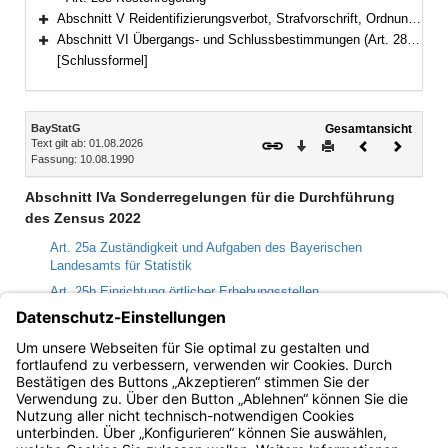
Abschnitt V Reidentifizierungsverbot, Strafvorschrift, Ordnungswidrigkeiten (Art. 26–28)
Bereich erweitern
Abschnitt VI Übergangs- und Schlussbestimmungen (Art. 28a–29)
Bereich erweitern
[Schlussformel]
Inhalt
BayStatG
Gesamtansicht
Text gilt ab: 01.08.2026
Download
Drucken
Vorheriges
Nächste
Fassung: 10.08.1990
Dokument
Dokume
Abschnitt IVa Sonderregelungen für die Durchführung
des Zensus 2022
Art. 25a Zuständigkeit und Aufgaben des Bayerischen
Landesamts für Statistik
Art. 25b Einrichtung örtlicher Erhebungsstellen
Art. 25c Aufgaben der örtlichen Erhebungsstellen
Art. 25d Erhebungsbeauftragte des Zensus
Art. 25e Kostenregelung
Bayern.de