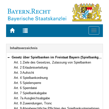
Zur
Zur
Toggle
Startseite
Trefferliste
navigati
von
der
BAYERN.RECHT
letzten
Navigation
Inhaltsverzeichnis
Suche
Gesetz über Spielbanken im Freistaat Bayern (Spielbankgesetz – SpielbG) Vom 26. Juli 1995 (GVBl. S. 350) BayRS 2187-1-I (Art. 1–14)
Bereich reduzieren
Art. 1 Ziele des Gesetzes, Zulassung von Spielbanken
Art. 2 Erlaubniserteilung
Art. 3 Aufsicht
Art. 4 Spielbankordnung
Art. 5 Spielersperre
Art. 6 Sperrdatei
Art. 7 Spielbankabgabe
Art. 7a Ausgleichsabgabe
Art. 8 Zuwendungen, Tronc
Art. 9 Abgaberechtliche Pflichten des Spielbankunternehmens, Fälligkeit der Abgaben