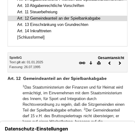
Art. 10 Abgabenrechtliche Vorschriften
Art. 11 Steuerbefreiung
Art. 12 Gemeindeanteil an der Spielbankabgabe
Art. 13 Einschränkung von Grundrechten
Art. 14 Inkrafttreten
[Schlussformel]
Inhalt
SpielbG
Gesamtansicht
Text gilt ab: 01.01.2025
Download
Drucken
Vorheriges
Nächste
Fassung: 26.07.1995
Dokument
Dokume
Art. 12
Gemeindeanteil an der Spielbankabgabe
1
Das Staatsministerium der Finanzen und für Heimat wird
ermächtigt, im Einvernehmen mit dem Staatsministerium
des Innern, für Sport und Integration durch
Rechtsverordnung zu regeln, daß die Sitzgemeinden einen
2
Teil der Spielbankabgabe erhalten.
Der Gemeindeanteil
darf 15 v.H. des Bruttospielertrags nicht übersteigen; er
kann auf einen Höchstbetrag, bezogen auf die
3
Einwohnerzahl, begrenzt werden.
Die Sitzgemeinde kann
mit anderen Gemeinden Vereinbarungen über eine