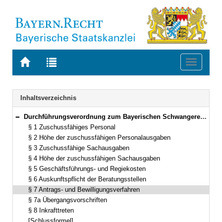
Zur
Zur
Toggle
Startseite
Trefferliste
navigati
von
der
BAYERN.RECHT
letzten
Navigation
Inhaltsverzeichnis
Suche
Durchführungsverordnung zum Bayerischen Schwangerenberatungsgesetz (BaySchwBerV) Vom 28. Juli 2005 (GVBl. S. 350) BayRS 2170-2-1-A (§§ 1–8)
Bereich reduzieren
§ 1 Zuschussfähiges Personal
§ 2 Höhe der zuschussfähigen Personalausgaben
§ 3 Zuschussfähige Sachausgaben
§ 4 Höhe der zuschussfähigen Sachausgaben
§ 5 Geschäftsführungs- und Regiekosten
§ 6 Auskunftspflicht der Beratungsstellen
§ 7 Antrags- und Bewilligungsverfahren
§ 7a Übergangsvorschriften
§ 8 Inkrafttreten
[Schlussformel]