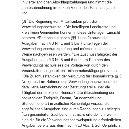
in vierteljährlichen Abschlagszahlungen und nimmt die
Jahresabrechnung im letzten Viertel des Haushaltsjahres
vor.
1
(3)
Die Regierung von Mittelfranken prüft die
2
Verwendungsnachweise.
Die beteiligten Landkreise und
kreisfreien Gemeinden können in diese Unterlagen Einsicht
3
nehmen.
Personalausgaben (§§ 1 und 2) sowie die
Ausgaben nach § 3 Nr. 1 und 3 bis 7 unterliegen der
Verwendungsnachweisprüfung und müssen in geeigneter
4
Weise nachgewiesen werden.
Die Zuschussfähigkeit der
Ausgaben nach § 3 Nr. 5 und 6 setzt im Rahmen des
Verwendungsnachweises die Vorlage von durch den
Veranstalter ausgestellten Teilnahmebestätigungen voraus.
5
Die Zuschussfähigkeit der Vergütung für Honorarkräfte (§ 3
Nr. 7) setzt im Rahmen des Verwendungsnachweises eine
detaillierte Aufzeichnung der Beratungsstelle über die
Tätigkeit der einzelnen Honorarkräfte (Beschreibung der
notwendigen Tätigkeit, Datum, Stundenzahl und
Stundenhonorar) in zeitlicher Reihenfolge voraus; die
angefallenen Ausgaben sind durch Rechnungen zu belegen.
6
Ein gesonderter Sachbericht ist nicht erforderlich, wenn
sich die für die Verwendungsnachweisprüfung erforderlichen
Angaben bereits aus dem nach § 10 Abs. 1 SchKG jährlich