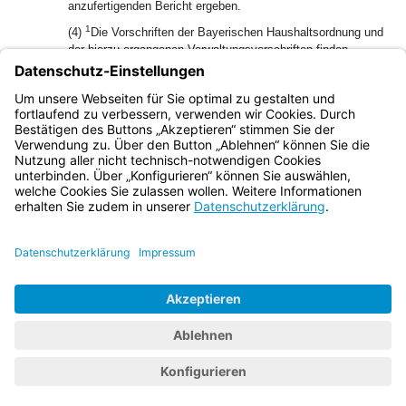
anzufertigenden Bericht ergeben.
1
(4)
Die Vorschriften der Bayerischen Haushaltsordnung und
der hierzu ergangenen Verwaltungsvorschriften finden
2
entsprechende Anwendung.
Die sich ergebenden
staatlichen Zuschüsse sind auf volle Euro abzurunden.
3
Eine Auszahlung von einzelnen Beträgen unter 200 €
erfolgt nicht.
Bayern.de
BayernPortal
Datenschutz
Impressum
Barrierefreiheit
Hilfe
Kontakt
Kontrastwechsel
Schriftgröße