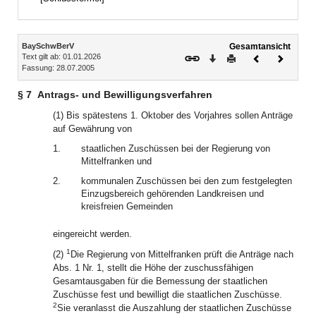
Inhalt
BaySchwBerV
Gesamtansicht
Text gilt ab: 01.01.2026
Download
Drucken
Vorheriges
Nächste
Fassung: 28.07.2005
Dokument
Dokume
§ 7
Antrags- und Bewilligungsverfahren
(1) Bis spätestens 1. Oktober des Vorjahres sollen Anträge
auf Gewährung von
1.
staatlichen Zuschüssen bei der Regierung von
Mittelfranken und
2.
kommunalen Zuschüssen bei den zum festgelegten
Einzugsbereich gehörenden Landkreisen und
kreisfreien Gemeinden
eingereicht werden.
1
(2)
Die Regierung von Mittelfranken prüft die Anträge nach
Abs. 1 Nr. 1, stellt die Höhe der zuschussfähigen
Gesamtausgaben für die Bemessung der staatlichen
Zuschüsse fest und bewilligt die staatlichen Zuschüsse.
2
Sie veranlasst die Auszahlung der staatlichen Zuschüsse