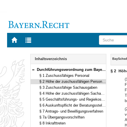
Zur
Zur
Startseite
Trefferliste
von
der
Navigation
BAYERN.RECHT
letzten
Inhalt
Inhaltsverzeichnis
BaySchw
Suche
Durchführungsverordnung zum Bayerischen Schwangerenberatungsgesetz (BaySchwBerV) Vom 28. Juli 2005 (GVBl. S. 350) BayRS 2170-2-1-A (§§ 1–8)
§ 2
Höh
Bereich reduzieren
§ 1 Zuschussfähiges Personal
(
§ 2 Höhe der zuschussfähigen Personalausgaben
F
§ 3 Zuschussfähige Sachausgaben
F
§ 4 Höhe der zuschussfähigen Sachausgaben
T
§ 5 Geschäftsführungs- und Regiekosten
b
§ 6 Auskunftspflicht der Beratungsstellen
(
§ 7 Antrags- und Bewilligungsverfahren
v
§ 7a Übergangsvorschriften
A
§ 8 Inkrafttreten
H