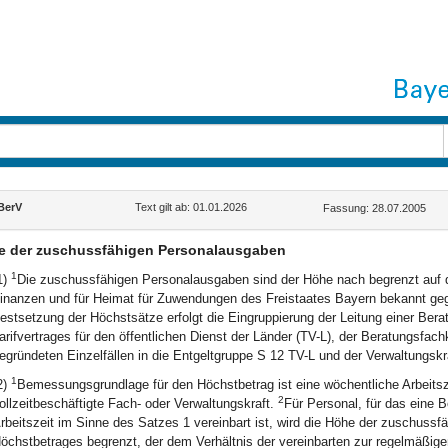
BerV
Text gilt ab: 01.01.2026
Fassung: 28.07.2005
e der zuschussfähigen Personalausgaben
1
1)
Die zuschussfähigen Personalausgaben sind der Höhe nach begrenzt auf d
inanzen und für Heimat für Zuwendungen des Freistaates Bayern bekannt g
estsetzung der Höchstsätze erfolgt die Eingruppierung der Leitung einer Berat
arifvertrages für den öffentlichen Dienst der Länder (TV-L), der Beratungsfachk
egründeten Einzelfällen in die Entgeltgruppe S 12 TV-L und der Verwaltungskra
1
2)
Bemessungsgrundlage für den Höchstbetrag ist eine wöchentliche Arbeitsze
2
ollzeitbeschäftigte Fach- oder Verwaltungskraft.
Für Personal, für das eine B
rbeitszeit im Sinne des Satzes 1 vereinbart ist, wird die Höhe der zuschuss
öchstbetrages begrenzt, der dem Verhältnis der vereinbarten zur regelmäßigen