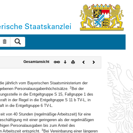
Suche ausführen
Suche zurücksetzen
Download
Drucken
Vorheriges
Nächstes
Gesamtansicht
Dokument
Dokument
ie jährlich vom Bayerischen Staatsministerium der
2
egebenen Personalausgabenhöchstsätze.
Bei der
ungsstelle in die Entgeltgruppe S 15, Fallgruppe 1 des
raft in der Regel in die Entgeltgruppe S 11 b TV-L, in
ft in die Entgeltgruppe 6 TV-L.
it von 40 Stunden (regelmäßige Arbeitszeit) für eine
eschäftigung mit einer geringeren als der regelmäßigen
fähigen Personalausgaben bis zum Anteil des
3
 Arbeitszeit entspricht.
Bei Vereinbarung einer längeren