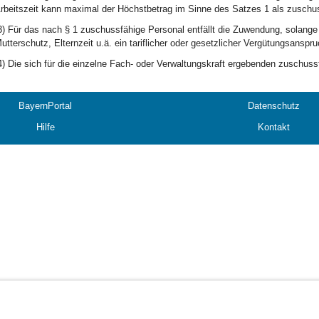
rbeitszeit kann maximal der Höchstbetrag im Sinne des Satzes 1 als zuschu
3) Für das nach § 1 zuschussfähige Personal entfällt die Zuwendung, solange e
utterschutz, Elternzeit u.ä. ein tariflicher oder gesetzlicher Vergütungsanspru
4) Die sich für die einzelne Fach- oder Verwaltungskraft ergebenden zuschus
BayernPortal
Datenschutz
Hilfe
Kontakt