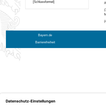
[Schlussformel]
A
(
M
(
Bayern.de
Barrierefreiheit