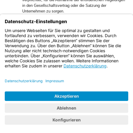
in den Gesellschaftsvertrag oder die Satzung der
Unternehmen zu sorgen.
1
(4)
Der Oberste Rechnungshof unterrichtet die
Rechtsaufsichtsbehörde und den Bayerischen Landtag über
die wesentlichen Ergebnisse seiner Prüfung und die
2
finanzielle Entwicklung des Bayerischen Rundfunks.
Bei
der Unterrichtung über die Ergebnisse von Prüfungen nach
Abs. 3 achtet der Oberste Rechnungshof darauf, dass die
Wettbewerbsfähigkeit der geprüften Unternehmen nicht
beeinträchtigt wird und insbesondere Betriebs- oder
Geschäftsgeheimnisse gewahrt werden.
Art. 14
Verwendung von Überschüssen
Soweit der Bayerische Rundfunk nach Abzug der eigenen
Ausgaben einschließlich der Zuführungen zu notwendigen
Rücklagen Überschüsse erzielt, sind diese insbesondere zu
verwenden für kulturelle Einrichtungen und Zwecke, die
unmittelbar oder mittelbar der Förderung des Bayerischen
Rundfunks und seiner Leistungen dienen.
Art. 15
Übertragungskapazitäten
1