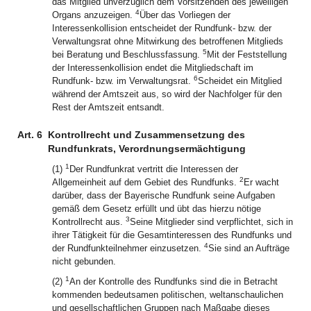
das Mitglied unverzüglich dem Vorsitzenden des jeweiligen
4
Organs anzuzeigen.
Über das Vorliegen der
Interessenkollision entscheidet der Rundfunk- bzw. der
Verwaltungsrat ohne Mitwirkung des betroffenen Mitglieds
5
bei Beratung und Beschlussfassung.
Mit der Feststellung
der Interessenkollision endet die Mitgliedschaft im
6
Rundfunk- bzw. im Verwaltungsrat.
Scheidet ein Mitglied
während der Amtszeit aus, so wird der Nachfolger für den
Rest der Amtszeit entsandt.
Art. 6
Kontrollrecht und Zusammensetzung des
Rundfunkrats, Verordnungsermächtigung
1
(1)
Der Rundfunkrat vertritt die Interessen der
2
Allgemeinheit auf dem Gebiet des Rundfunks.
Er wacht
darüber, dass der Bayerische Rundfunk seine Aufgaben
gemäß dem Gesetz erfüllt und übt das hierzu nötige
3
Kontrollrecht aus.
Seine Mitglieder sind verpflichtet, sich in
ihrer Tätigkeit für die Gesamtinteressen des Rundfunks und
4
der Rundfunkteilnehmer einzusetzen.
Sie sind an Aufträge
nicht gebunden.
1
(2)
An der Kontrolle des Rundfunks sind die in Betracht
kommenden bedeutsamen politischen, weltanschaulichen
und gesellschaftlichen Gruppen nach Maßgabe dieses