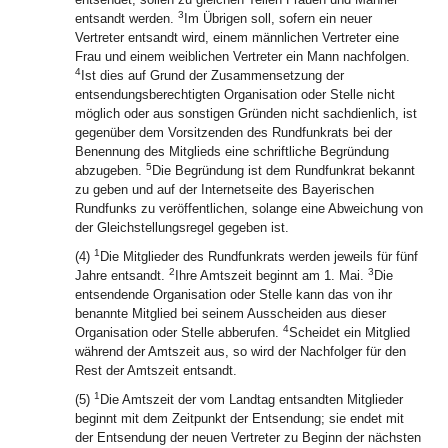
3
entsandt werden.
Im Übrigen soll, sofern ein neuer
Vertreter entsandt wird, einem männlichen Vertreter eine
Frau und einem weiblichen Vertreter ein Mann nachfolgen.
4
Ist dies auf Grund der Zusammensetzung der
entsendungsberechtigten Organisation oder Stelle nicht
möglich oder aus sonstigen Gründen nicht sachdienlich, ist
gegenüber dem Vorsitzenden des Rundfunkrats bei der
Benennung des Mitglieds eine schriftliche Begründung
5
abzugeben.
Die Begründung ist dem Rundfunkrat bekannt
zu geben und auf der Internetseite des Bayerischen
Rundfunks zu veröffentlichen, solange eine Abweichung von
der Gleichstellungsregel gegeben ist.
1
(4)
Die Mitglieder des Rundfunkrats werden jeweils für fünf
2
3
Jahre entsandt.
Ihre Amtszeit beginnt am 1. Mai.
Die
entsendende Organisation oder Stelle kann das von ihr
benannte Mitglied bei seinem Ausscheiden aus dieser
4
Organisation oder Stelle abberufen.
Scheidet ein Mitglied
während der Amtszeit aus, so wird der Nachfolger für den
Rest der Amtszeit entsandt.
1
(5)
Die Amtszeit der vom Landtag entsandten Mitglieder
beginnt mit dem Zeitpunkt der Entsendung; sie endet mit
der Entsendung der neuen Vertreter zu Beginn der nächsten