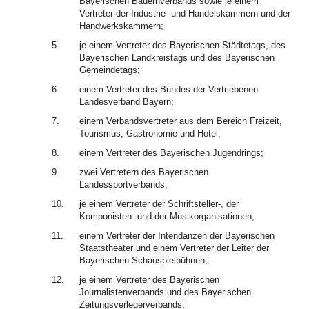
Bayerischen Bauernverbands sowie je einem
Vertreter der Industrie- und Handelskammern und der
Handwerkskammern;
5.
je einem Vertreter des Bayerischen Städtetags, des
Bayerischen Landkreistags und des Bayerischen
Gemeindetags;
6.
einem Vertreter des Bundes der Vertriebenen
Landesverband Bayern;
7.
einem Verbandsvertreter aus dem Bereich Freizeit,
Tourismus, Gastronomie und Hotel;
8.
einem Vertreter des Bayerischen Jugendrings;
9.
zwei Vertretern des Bayerischen
Landessportverbands;
10.
je einem Vertreter der Schriftsteller-, der
Komponisten- und der Musikorganisationen;
11.
einem Vertreter der Intendanzen der Bayerischen
Staatstheater und einem Vertreter der Leiter der
Bayerischen Schauspielbühnen;
12.
je einem Vertreter des Bayerischen
Journalistenverbands und des Bayerischen
Zeitungsverlegerverbands;