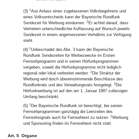
1
(3)
Aus Anlass eines zugelassenen Volksbegehrens und
eines Volksentscheids kann der Bayerische Rundfunk
2
Sendezeit für Werbung einräumen.
Er achtet darauf, dass
Vertretern unterschiedlicher Auffassung auf Wunsch jeweils
Sendezeit in einem angemessenen Verhältnis zur Verfügung
steht.
1
(4)
Unbeschadet des Abs. 3 kann der Bayerische
Rundfunk Sendezeiten für Werbezwecke im Ersten
Fernsehprogramm und in seinen Hörfunkprogrammen
vergeben, soweit die Hörfunkprogramme nicht lediglich
2
regional oder lokal verbreitet werden.
Die Struktur der
Werbung wird durch übereinstimmende Beschlüsse des
3
Rundfunkrats und des Verwaltungsrats festgelegt.
Die
Hörfunkwerbung ist auf den am 1. Januar 1987 zulässigen
Umfang beschränkt.
1
(5)
Der Bayerische Rundfunk ist berechtigt, bei seinen
Fernsehprogrammen ganztägig die Leerzeilen des
2
Fernsehsignals auch für Fernsehtext zu nutzen.
Werbung
und Sponsoring finden im Fernsehtext nicht statt.
Art. 5
Organe