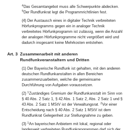
4
Das Gesamtangebot muss alle Schwerpunkte abdecken.
5
Der Rundfunkrat legt die Programmrichtlinien fest.
(4) Der Austausch eines in digitaler Technik verbreiteten
Hörfunkprogramms gegen ein in analoger Technik
verbreitetes Hörfunkprogramm ist zulässig, wenn die Anzahl
der analogen Hörfunkprogramme nicht vergrößert wird und
dadurch insgesamt keine Mehrkosten entstehen.
Art. 3
Zusammenarbeit mit anderen
Rundfunkveranstaltern und Dritten
(1) Der Bayerische Rundfunk ist gehalten, mit den anderen
deutschen Rundfunkanstalten in allen Bereichen
zusammenzuarbeiten, welche die gemeinsame
Durchführung von Aufgaben voraussetzen.
1
(2)
Zuständiges Gremium der Rundfunkanstalt im Sinn von
§ 40 Abs. 2 Satz 1, § 42 Abs. 1 Satz 2, Abs. 2 Satz 1 und §
2
43 Abs. 2 Satz 1 MStV ist der Verwaltungsrat.
Vor einer
Entscheidung nach § 40 Abs. 2 Satz 1 MStV ist dem
Rundfunkrat Gelegenheit zur Stellungnahme zu geben.
1
(3)
An bayerischen Anbietern mit lokal, regional oder
landesweit verbreiteten Rundfunkprogrammen darf sich der