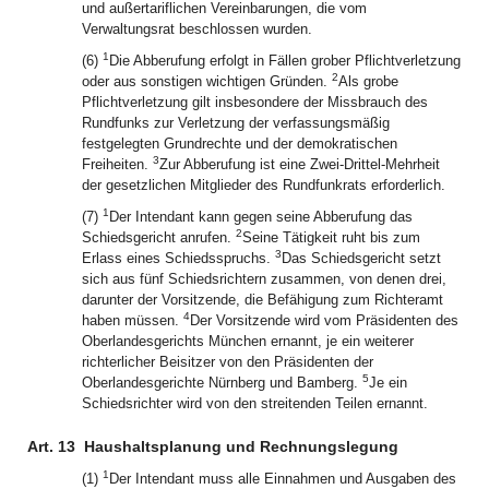
und außertariflichen Vereinbarungen, die vom
Verwaltungsrat beschlossen wurden.
1
(6)
Die Abberufung erfolgt in Fällen grober Pflichtverletzung
2
oder aus sonstigen wichtigen Gründen.
Als grobe
Pflichtverletzung gilt insbesondere der Missbrauch des
Rundfunks zur Verletzung der verfassungsmäßig
festgelegten Grundrechte und der demokratischen
3
Freiheiten.
Zur Abberufung ist eine Zwei-Drittel-Mehrheit
der gesetzlichen Mitglieder des Rundfunkrats erforderlich.
1
(7)
Der Intendant kann gegen seine Abberufung das
2
Schiedsgericht anrufen.
Seine Tätigkeit ruht bis zum
3
Erlass eines Schiedsspruchs.
Das Schiedsgericht setzt
sich aus fünf Schiedsrichtern zusammen, von denen drei,
darunter der Vorsitzende, die Befähigung zum Richteramt
4
haben müssen.
Der Vorsitzende wird vom Präsidenten des
Oberlandesgerichts München ernannt, je ein weiterer
richterlicher Beisitzer von den Präsidenten der
5
Oberlandesgerichte Nürnberg und Bamberg.
Je ein
Schiedsrichter wird von den streitenden Teilen ernannt.
Art. 13
Haushaltsplanung und Rechnungslegung
1
(1)
Der Intendant muss alle Einnahmen und Ausgaben des