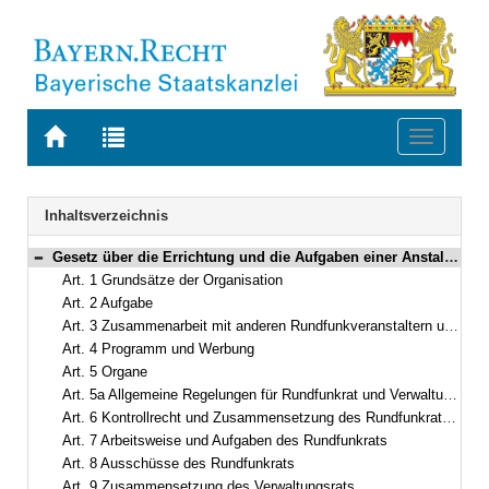
Zur
Zur
Toggle
Startseite
Trefferliste
navigati
von
der
BAYERN.RECHT
letzten
Navigation
Inhaltsverzeichnis
Suche
Gesetz über die Errichtung und die Aufgaben einer Anstalt des öffentlichen Rechts „Der Bayerische Rundfunk“ (Bayerisches Rundfunkgesetz – BayRG) in der Fassung der Bekanntmachung vom 22. Oktober 2003 (GVBl. S. 792) BayRS 2251-1-S (Art. 1–26)
Bereich reduzieren
Art. 1 Grundsätze der Organisation
Art. 2 Aufgabe
Art. 3 Zusammenarbeit mit anderen Rundfunkveranstaltern und Dritten
Art. 4 Programm und Werbung
Art. 5 Organe
Art. 5a Allgemeine Regelungen für Rundfunkrat und Verwaltungsrat
Art. 6 Kontrollrecht und Zusammensetzung des Rundfunkrats, Verordnungsermächtigung
Art. 7 Arbeitsweise und Aufgaben des Rundfunkrats
Art. 8 Ausschüsse des Rundfunkrats
Art. 9 Zusammensetzung des Verwaltungsrats