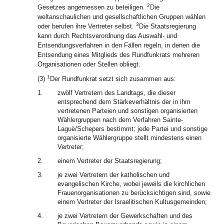
2
Gesetzes angemessen zu beteiligen.
Die
weltanschaulichen und gesellschaftlichen Gruppen wählen
3
oder berufen ihre Vertreter selbst.
Die Staatsregierung
kann durch Rechtsverordnung das Auswahl- und
Entsendungsverfahren in den Fällen regeln, in denen die
Entsendung eines Mitglieds des Rundfunkrats mehreren
Organisationen oder Stellen obliegt.
1
(3)
Der Rundfunkrat setzt sich zusammen aus:
1.
zwölf Vertretern des Landtags, die dieser
entsprechend dem Stärkeverhältnis der in ihm
vertretenen Parteien und sonstigen organisierten
Wählergruppen nach dem Verfahren Sainte-
Laguë/Schepers bestimmt; jede Partei und sonstige
organisierte Wählergruppe stellt mindestens einen
Vertreter;
2.
einem Vertreter der Staatsregierung;
3.
je zwei Vertretern der katholischen und
evangelischen Kirche, wobei jeweils die kirchlichen
Frauenorganisationen zu berücksichtigen sind, sowie
einem Vertreter der Israelitischen Kultusgemeinden;
4.
je zwei Vertretern der Gewerkschaften und des