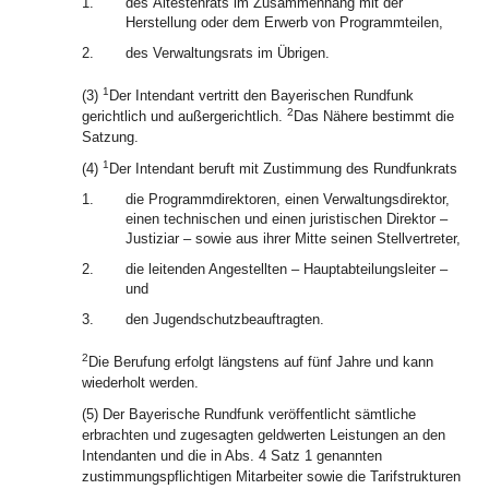
1.
des Ältestenrats im Zusammenhang mit der
Herstellung oder dem Erwerb von Programmteilen,
2.
des Verwaltungsrats im Übrigen.
1
(3)
Der Intendant vertritt den Bayerischen Rundfunk
2
gerichtlich und außergerichtlich.
Das Nähere bestimmt die
Satzung.
1
(4)
Der Intendant beruft mit Zustimmung des Rundfunkrats
1.
die Programmdirektoren, einen Verwaltungsdirektor,
einen technischen und einen juristischen Direktor –
Justiziar – sowie aus ihrer Mitte seinen Stellvertreter,
2.
die leitenden Angestellten – Hauptabteilungsleiter –
und
3.
den Jugendschutzbeauftragten.
2
Die Berufung erfolgt längstens auf fünf Jahre und kann
wiederholt werden.
(5) Der Bayerische Rundfunk veröffentlicht sämtliche
erbrachten und zugesagten geldwerten Leistungen an den
Intendanten und die in Abs. 4 Satz 1 genannten
zustimmungspflichtigen Mitarbeiter sowie die Tarifstrukturen