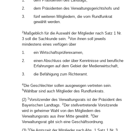
1.
dem Präsidenten des Landtags,
2.
dem Präsidenten des Verwaltungsgerichtshofs und
3.
fünf weiteren Mitgliedern, die vom Rundfunkrat
gewählt werden.
2
Maßgeblich für die Auswahl der Mitglieder nach Satz 1 Nr.
3
3 soll die Sachkunde sein.
Von ihnen soll jeweils
mindestens eines verfügen über
1.
ein Wirtschaftsprüferexamen,
2.
einen Abschluss oder über Kenntnisse und berufliche
Erfahrungen auf dem Gebiet der Medienwirtschaft,
3.
die Befähigung zum Richteramt.
4
Die Geschlechter sollen ausgewogen vertreten sein.
5
Wählbar sind auch Mitglieder des Rundfunkrats.
1
(2)
Vorsitzender des Verwaltungsrats ist der Präsident des
2
Bayerischen Landtags.
Der stellvertretende Vorsitzende
wird in geheimer Wahl von den Mitgliedern des
3
Verwaltungsrats aus ihrer Mitte gewählt.
Der
Verwaltungsrat gibt sich eine Geschäftsordnung.
1
(3)
Die Amtszeit der Mitglieder nach Abs. 1 Satz 1 Nr. 3