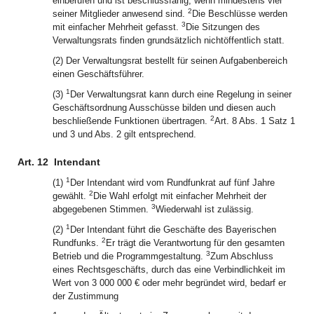
einberufen und ist beschlussfähig, wenn mindestens vier
2
seiner Mitglieder anwesend sind.
Die Beschlüsse werden
3
mit einfacher Mehrheit gefasst.
Die Sitzungen des
Verwaltungsrats finden grundsätzlich nichtöffentlich statt.
(2) Der Verwaltungsrat bestellt für seinen Aufgabenbereich
einen Geschäftsführer.
1
(3)
Der Verwaltungsrat kann durch eine Regelung in seiner
Geschäftsordnung Ausschüsse bilden und diesen auch
2
beschließende Funktionen übertragen.
Art. 8 Abs. 1 Satz 1
und 3 und Abs. 2 gilt entsprechend.
Art. 12
Intendant
1
(1)
Der Intendant wird vom Rundfunkrat auf fünf Jahre
2
gewählt.
Die Wahl erfolgt mit einfacher Mehrheit der
3
abgegebenen Stimmen.
Wiederwahl ist zulässig.
1
(2)
Der Intendant führt die Geschäfte des Bayerischen
2
Rundfunks.
Er trägt die Verantwortung für den gesamten
3
Betrieb und die Programmgestaltung.
Zum Abschluss
eines Rechtsgeschäfts, durch das eine Verbindlichkeit im
Wert von 3 000 000 € oder mehr begründet wird, bedarf er
der Zustimmung