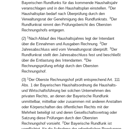
Bayerischen Rundfunks für das kommende Haushaltsjahr
2
veranschlagen und in den Haushaltsplan einstellen.
Der
Haushaltsplan bedarf nach Überprüfung durch den
3
Verwaltungsrat der Genehmigung des Rundfunkrats.
Der
Rundfunkrat nimmt den Prüfungsbericht des Obersten
Rechnungshofs entgegen.
1
(2)
Nach Ablauf des Haushaltsjahres legt der Intendant
2
über die Einnahmen und Ausgaben Rechnung.
Der
3
Jahresabschluss wird vom Verwaltungsrat überprüft.
Der
Rundfunkrat stellt den Jahresabschluss fest und beschließt
4
über die Entlastung des Intendanten.
Die
Rechnungsprüfung erfolgt durch den Obersten
Rechnungshof.
1
(3)
Der Oberste Rechnungshof prüft entsprechend Art. 111
Abs. 1 der Bayerischen Haushaltsordnung die Haushalts-
und Wirtschaftsführung bei solchen Unternehmen des
privaten Rechts, an denen der Bayerische Rundfunk
unmittelbar, mittelbar oder zusammen mit anderen Anstalten
oder Körperschaften des öffentlichen Rechts mit der
Mehrheit beteiligt ist und deren Gesellschaftsvertrag oder
Satzung diese Prüfungen durch den Obersten
2
Rechnungshof vorsieht.
Der Bayerische Rundfunk ist
verpflichtet, für die Aufnahme der erforderlichen Regelungen