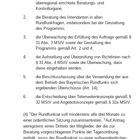
überregional errichtete Beratungs- und
Kontrollorgane;
2.
die Beratung des Intendanten in allen
Rundfunkfragen, insbesondere bei der Gestaltung
des Programms;
3.
die Überwachung der Erfüllung des Auftrags gemäß §
31 Abs. 3 MStV sowie der Gestaltung des
Programms gemäß Art. 2 und 4;
4.
die Aufstellung und Überprüfung von Richtlinien nach
§ 31 Abs. 4 MStV sowie die Überwachung, dass
diese eingehalten werden;
5.
die Beschlussfassung über die Verwendung der aus
dem Betrieb des Bayerischen Rundfunks sich
ergebenden Überschüsse (Art. 14);
6.
die Entscheidung über Telemedienkonzepte gemäß §
32 MStV und Angebotskonzepte gemäß § 32a MStV.
1
(4)
Der Rundfunkrat soll mindestens alle drei Monate zu
2
einer ordentlichen Sitzung zusammentreten.
Auf Antrag
wenigstens eines Drittels der Mitglieder, der die zur
Beratung vorgeschlagenen Punkte der Tagesordnung
enthält, muss der Rundfunkrat zu einer außerordentlichen