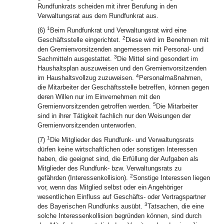
Rundfunkrats scheiden mit ihrer Berufung in den
Verwaltungsrat aus dem Rundfunkrat aus.
1
(6)
Beim Rundfunkrat und Verwaltungsrat wird eine
2
Geschäftsstelle eingerichtet.
Diese wird im Benehmen mit
den Gremienvorsitzenden angemessen mit Personal- und
3
Sachmitteln ausgestattet.
Die Mittel sind gesondert im
Haushaltsplan auszuweisen und den Gremienvorsitzenden
4
im Haushaltsvollzug zuzuweisen.
Personalmaßnahmen,
die Mitarbeiter der Geschäftsstelle betreffen, können gegen
deren Willen nur im Einvernehmen mit den
5
Gremienvorsitzenden getroffen werden.
Die Mitarbeiter
sind in ihrer Tätigkeit fachlich nur den Weisungen der
Gremienvorsitzenden unterworfen.
1
(7)
Die Mitglieder des Rundfunk- und Verwaltungsrats
dürfen keine wirtschaftlichen oder sonstigen Interessen
haben, die geeignet sind, die Erfüllung der Aufgaben als
Mitglieder des Rundfunk- bzw. Verwaltungsrats zu
2
gefährden (Interessenkollision).
Sonstige Interessen liegen
vor, wenn das Mitglied selbst oder ein Angehöriger
wesentlichen Einfluss auf Geschäfts- oder Vertragspartner
3
des Bayerischen Rundfunks ausübt.
Tatsachen, die eine
solche Interessenkollision begründen können, sind durch