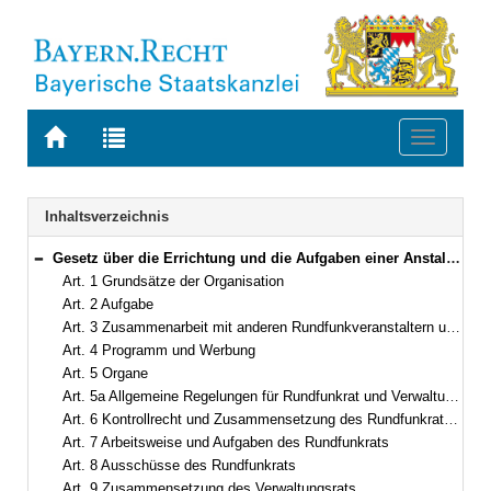
Zur
Zur
Toggle
Startseite
Trefferliste
navigati
von
der
BAYERN.RECHT
letzten
Navigation
Inhaltsverzeichnis
Suche
Gesetz über die Errichtung und die Aufgaben einer Anstalt des öffentlichen Rechts „Der Bayerische Rundfunk“ (Bayerisches Rundfunkgesetz – BayRG) in der Fassung der Bekanntmachung vom 22. Oktober 2003 (GVBl. S. 792) BayRS 2251-1-S (Art. 1–26)
Bereich reduzieren
Art. 1 Grundsätze der Organisation
Art. 2 Aufgabe
Art. 3 Zusammenarbeit mit anderen Rundfunkveranstaltern und Dritten
Art. 4 Programm und Werbung
Art. 5 Organe
Art. 5a Allgemeine Regelungen für Rundfunkrat und Verwaltungsrat
Art. 6 Kontrollrecht und Zusammensetzung des Rundfunkrats, Verordnungsermächtigung
Art. 7 Arbeitsweise und Aufgaben des Rundfunkrats
Art. 8 Ausschüsse des Rundfunkrats
Art. 9 Zusammensetzung des Verwaltungsrats