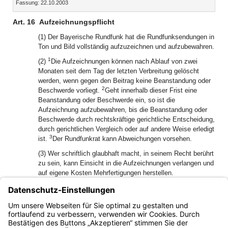
Fassung: 22.10.2003
Dokument
Dokume
Art. 16
Aufzeichnungspflicht
(1) Der Bayerische Rundfunk hat die Rundfunksendungen in
Ton und Bild vollständig aufzuzeichnen und aufzubewahren.
1
(2)
Die Aufzeichnungen können nach Ablauf von zwei
Monaten seit dem Tag der letzten Verbreitung gelöscht
werden, wenn gegen den Beitrag keine Beanstandung oder
2
Beschwerde vorliegt.
Geht innerhalb dieser Frist eine
Beanstandung oder Beschwerde ein, so ist die
Aufzeichnung aufzubewahren, bis die Beanstandung oder
Beschwerde durch rechtskräftige gerichtliche Entscheidung,
durch gerichtlichen Vergleich oder auf andere Weise erledigt
3
ist.
Der Rundfunkrat kann Abweichungen vorsehen.
(3) Wer schriftlich glaubhaft macht, in seinem Recht berührt
zu sein, kann Einsicht in die Aufzeichnungen verlangen und
auf eigene Kosten Mehrfertigungen herstellen.
(4) Soweit der Bayerische Rundfunk Fernsehtext
veranstaltet, stellt er in geeigneter Weise sicher, dass
berechtigten Interessen Dritter auf Beweissicherung
angemessen Rechnung getragen wird.