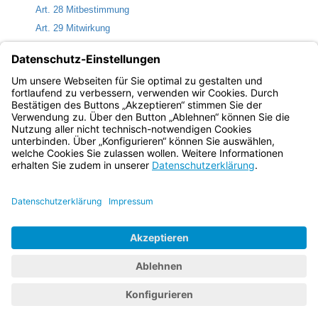
Art. 28 Mitbestimmung
Art. 29 Mitwirkung
Art. 30 Beteiligung bei Unfallverhütung und Arbeitsschutz
Art. 31 Dienstvereinbarungen
Art. 32 Verfahren der Beteiligung in gemeinsamen
Angelegenheiten
Bayern.de
BayernPortal
Datenschutz
Impressum
Barrierefreiheit
Hilfe
Kontakt
Kontrastwechsel
Schriftgröße