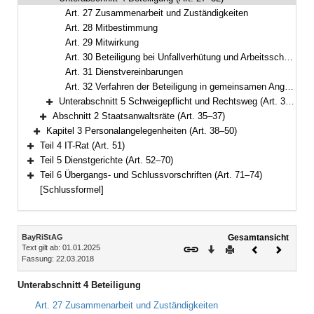
Bereich reduzieren
Art. 27 Zusammenarbeit und Zuständigkeiten
Art. 28 Mitbestimmung
Art. 29 Mitwirkung
Art. 30 Beteiligung bei Unfallverhütung und Arbeitsschutz
Art. 31 Dienstvereinbarungen
Art. 32 Verfahren der Beteiligung in gemeinsamen Angelegenheiten
Unterabschnitt 5 Schweigepflicht und Rechtsweg (Art. 33–34)
Bereich erweitern
Abschnitt 2 Staatsanwaltsräte (Art. 35–37)
Bereich erweitern
Kapitel 3 Personalangelegenheiten (Art. 38–50)
Bereich erweitern
Teil 4 IT-Rat (Art. 51)
Bereich erweitern
Teil 5 Dienstgerichte (Art. 52–70)
Bereich erweitern
Teil 6 Übergangs- und Schlussvorschriften (Art. 71–74)
Bereich erweitern
[Schlussformel]
Inhalt
BayRiStAG
Gesamtansicht
Text gilt ab: 01.01.2025
Download
Drucken
Vorheriges
Nächste
Fassung: 22.03.2018
Dokument
Dokume
Unterabschnitt 4 Beteiligung
Art. 27 Zusammenarbeit und Zuständigkeiten