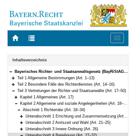
Zur
Zur
Toggle
Startseite
Trefferliste
navigati
von
der
BAYERN.RECHT
letzten
Navigation
Inhaltsverzeichnis
Suche
Bayerisches Richter- und Staatsanwaltsgesetz (BayRiStAG) Vom 22. März 2018 (GVBl. S. 118) BayRS 301-1-J (Art. 1–74)
Bereich reduzieren
Teil 1 Allgemeine Bestimmungen (Art. 1–13)
Bereich erweitern
Teil 2 Besondere Fälle des Richterdienstes (Art. 14–16)
Bereich erweitern
Teil 3 Vertretungen der Richter und Staatsanwälte (Art. 17–50)
Bereich reduzieren
Kapitel 1 Allgemeines (Art. 17)
Bereich erweitern
Kapitel 2 Allgemeine und soziale Angelegenheiten (Art. 18–37)
Bereich reduzieren
Abschnitt 1 Richterräte (Art. 18–34)
Bereich reduzieren
Unterabschnitt 1 Errichtung und Zusammensetzung (Art. 18–20)
Bereich erweitern
Unterabschnitt 2 Amtszeit und Wahl (Art. 21–25)
Bereich erweitern
Unterabschnitt 3 Innere Ordnung (Art. 26)
Bereich erweitern
Unterabschnitt 4 Beteiligung (Art. 27–32)