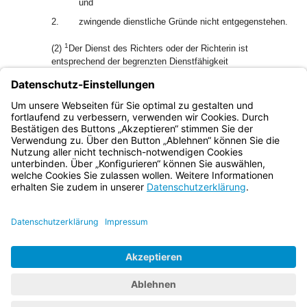
und
2.
zwingende dienstliche Gründe nicht entgegenstehen.
1
(2)
Der Dienst des Richters oder der Richterin ist
entsprechend der begrenzten Dienstfähigkeit
2
herabzusetzen.
Ändert sich der Umfang der begrenzten
Dienstfähigkeit, ist die Herabsetzung des Dienstes
entsprechend zu ändern.
(3) Art. 65 gilt entsprechend.
Bayern.de
BayernPortal
Datenschutz
Impressum
Barrierefreiheit
Hilfe
Kontakt
Kontrastwechsel
Schriftgröße