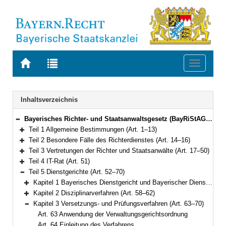
Zur
Zur
Toggle
Startseite
Trefferliste
navigati
von
der
BAYERN.RECHT
letzten
Navigation
Inhaltsverzeichnis
Suche
Bayerisches Richter- und Staatsanwaltsgesetz (BayRiStAG) Vom 22. März 2018 (GVBl. S. 118) BayRS 301-1-J (Art. 1–74)
Bereich reduzieren
Teil 1 Allgemeine Bestimmungen (Art. 1–13)
Bereich erweitern
Teil 2 Besondere Fälle des Richterdienstes (Art. 14–16)
Bereich erweitern
Teil 3 Vertretungen der Richter und Staatsanwälte (Art. 17–50)
Bereich erweitern
Teil 4 IT-Rat (Art. 51)
Bereich erweitern
Teil 5 Dienstgerichte (Art. 52–70)
Bereich reduzieren
Kapitel 1 Bayerisches Dienstgericht und Bayerischer Dienstgerichtshof (Art. 52–57)
Bereich erweitern
Kapitel 2 Disziplinarverfahren (Art. 58–62)
Bereich erweitern
Kapitel 3 Versetzungs- und Prüfungsverfahren (Art. 63–70)
Bereich reduzieren
Art. 63 Anwendung der Verwaltungsgerichtsordnung
Art. 64 Einleitung des Verfahrens