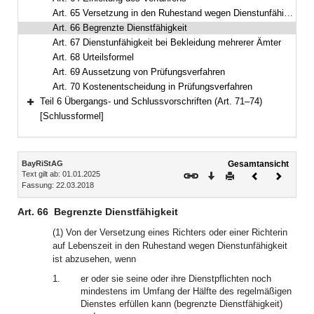
Art. 65 Versetzung in den Ruhestand wegen Dienstunfähigkeit
Art. 66 Begrenzte Dienstfähigkeit
Art. 67 Dienstunfähigkeit bei Bekleidung mehrerer Ämter
Art. 68 Urteilsformel
Art. 69 Aussetzung von Prüfungsverfahren
Art. 70 Kostenentscheidung in Prüfungsverfahren
Teil 6 Übergangs- und Schlussvorschriften (Art. 71–74)
Bereich erweitern
[Schlussformel]
Inhalt
BayRiStAG
Gesamtansicht
Text gilt ab: 01.01.2025
Download
Drucken
Vorheriges
Nächste
Fassung: 22.03.2018
Dokument
Dokume
Art. 66
Begrenzte Dienstfähigkeit
(1) Von der Versetzung eines Richters oder einer Richterin
auf Lebenszeit in den Ruhestand wegen Dienstunfähigkeit
ist abzusehen, wenn
1.
er oder sie seine oder ihre Dienstpflichten noch
mindestens im Umfang der Hälfte des regelmäßigen
Dienstes erfüllen kann (begrenzte Dienstfähigkeit)