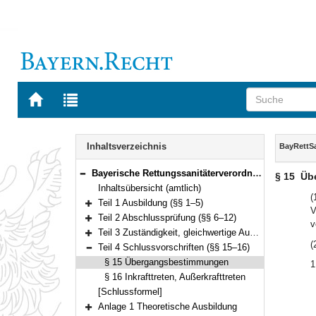
Zur
Zur
Startseite
Trefferliste
von
der
Navigation
BAYERN.RECHT
letzten
Inhalt
Inhaltsverzeichnis
BayRettS
Suche
Bayerische Rettungssanitäterverordnung (BayRettSanV) Vom 23. April 2015 (GVBl S. 134) BayRS 215-5-1-3-I (§§ 1–16)
§ 15
Üb
Bereich reduzieren
Inhaltsübersicht (amtlich)
(
Teil 1 Ausbildung (§§ 1–5)
V
Bereich erweitern
Teil 2 Abschlussprüfung (§§ 6–12)
v
Bereich erweitern
Teil 3 Zuständigkeit, gleichwertige Ausbildungen (§§ 13–14)
Bereich erweitern
(
Teil 4 Schlussvorschriften (§§ 15–16)
Bereich reduzieren
§ 15 Übergangsbestimmungen
1
§ 16 Inkrafttreten, Außerkrafttreten
[Schlussformel]
Anlage 1 Theoretische Ausbildung
Bereich erweitern