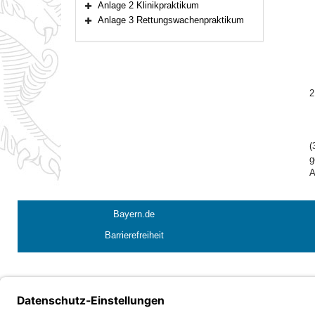
Anlage 2 Klinikpraktikum
Bereich erweitern
Anlage 3 Rettungswachenpraktikum
Bereich erweitern
2
(
g
A
Bayern.de
Barrierefreiheit