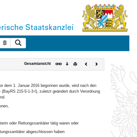
Suche ausführen
Suche zurücksetzen
Download
Drucken
Vorheriges
Nächstes
Gesamtansicht
Dokument
Dokument
 vor dem 1. Januar 2016 begonnen wurde, wird nach den
– (BayRS 215-5-1-3-I), zuletzt geändert durch Verordnung
end.
onen,
erin oder Rettungssanitäter tätig waren oder
ettungssanitäter abgeschlossen haben