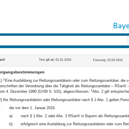
anV
Text gilt ab: 01.01.2016
Fassung: 23.04.2015
ergangsbestimmungen
1
1)
Eine Ausbildung zur Rettungssanitäterin oder zum Rettungssanitäter, die
orschriften der Verordnung über die Tätigkeit als Rettungssanitäter – RSanV 
2
om 4. Dezember 1990 (GVBl S. 532), abgeschlossen.
Abs. 2 gilt entsprech
2) Als Rettungssanitäterin oder Rettungssanitäter nach § 1 Abs. 1 gelten Pers
.
die vor dem 1. Januar 2016
a)
nach § 1 Abs. 2 oder Abs. 3 RSanV in Bayern als Rettungssanität
b)
erfolgreich eine Ausbildung zur Rettungssanitäterin oder zum R