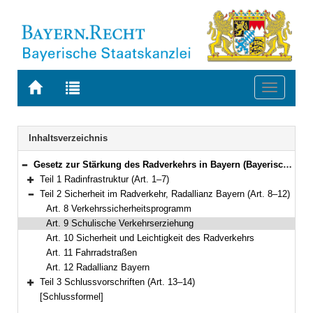
Zur
Zur
Toggle
Startseite
Trefferliste
navigati
von
der
BAYERN.RECHT
letzten
Navigation
Inhaltsverzeichnis
Suche
Gesetz zur Stärkung des Radverkehrs in Bayern (Bayerisches Radgesetz – BayRadG) Vom 24. Juli 2023 (GVBl. S. 371) BayRS 97-1-B (Art. 1–14)
Bereich reduzieren
Teil 1 Radinfrastruktur (Art. 1–7)
Bereich erweitern
Teil 2 Sicherheit im Radverkehr, Radallianz Bayern (Art. 8–12)
Bereich reduzieren
Art. 8 Verkehrssicherheitsprogramm
Art. 9 Schulische Verkehrserziehung
Art. 10 Sicherheit und Leichtigkeit des Radverkehrs
Art. 11 Fahrradstraßen
Art. 12 Radallianz Bayern
Teil 3 Schlussvorschriften (Art. 13–14)
Bereich erweitern
[Schlussformel]