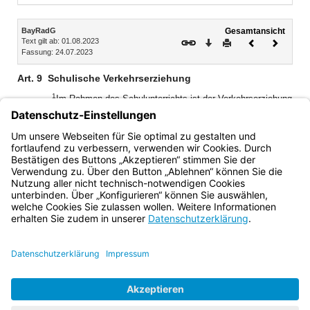
Inhalt
BayRadG
Gesamtansicht
Text gilt ab: 01.08.2023
Download
Drucken
Vorheriges
Nächste
Fassung: 24.07.2023
Dokument
Dokume
Art. 9
Schulische Verkehrserziehung
1
Im Rahmen des Schulunterrichts ist der Verkehrserziehung
2
besondere Aufmerksamkeit zu widmen.
Die Grundschulen
üben das Fahrradfahren entsprechend der amtlichen
Vorgaben und führen in Zusammenarbeit mit der Polizei
eine theoretische und praktische Radfahrausbildung durch.
Bayern.de
BayernPortal
Datenschutz
Impressum
Barrierefreiheit
Hilfe