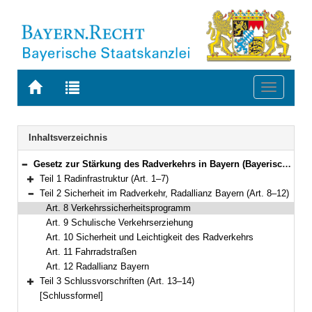
Zur
Zur
Toggle
Startseite
Trefferliste
navigati
von
der
BAYERN.RECHT
letzten
Navigation
Inhaltsverzeichnis
Suche
Gesetz zur Stärkung des Radverkehrs in Bayern (Bayerisches Radgesetz – BayRadG) Vom 24. Juli 2023 (GVBl. S. 371) BayRS 97-1-B (Art. 1–14)
Bereich reduzieren
Teil 1 Radinfrastruktur (Art. 1–7)
Bereich erweitern
Teil 2 Sicherheit im Radverkehr, Radallianz Bayern (Art. 8–12)
Bereich reduzieren
Art. 8 Verkehrssicherheitsprogramm
Art. 9 Schulische Verkehrserziehung
Art. 10 Sicherheit und Leichtigkeit des Radverkehrs
Art. 11 Fahrradstraßen
Art. 12 Radallianz Bayern
Teil 3 Schlussvorschriften (Art. 13–14)
Bereich erweitern
[Schlussformel]