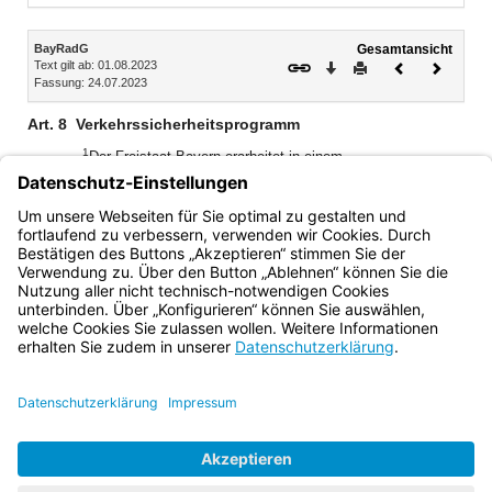
Inhalt
BayRadG
Gesamtansicht
Text gilt ab: 01.08.2023
Download
Drucken
Vorheriges
Nächste
Fassung: 24.07.2023
Dokument
Dokume
Art. 8
Verkehrssicherheitsprogramm
1
Der Freistaat Bayern erarbeitet in einem
Verkehrssicherheitsprogramm Empfehlungen für die
2
beteiligten Akteure und schreibt dieses fort.
Maßnahmen
zur Förderung der Verkehrssicherheit im Radverkehr sind
darin angemessen zu berücksichtigen.
Bayern.de
BayernPortal
Datenschutz
Impressum
Barrierefreiheit
Hilfe