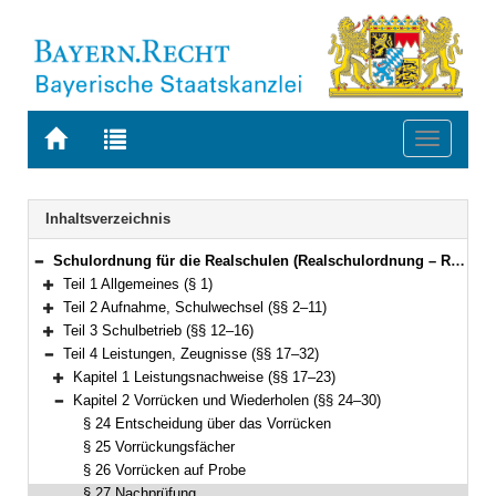
Zur
Zur
Toggle
Startseite
Trefferliste
navigati
von
der
BAYERN.RECHT
letzten
Navigation
Inhaltsverzeichnis
Suche
Schulordnung für die Realschulen (Realschulordnung – RSO) Vom 18. Juli 2007 (GVBl. S. 458, ber. S. 585) BayRS 2234-2-K (§§ 1–52)
Bereich reduzieren
Teil 1 Allgemeines (§ 1)
Bereich erweitern
Teil 2 Aufnahme, Schulwechsel (§§ 2–11)
Bereich erweitern
Teil 3 Schulbetrieb (§§ 12–16)
Bereich erweitern
Teil 4 Leistungen, Zeugnisse (§§ 17–32)
Bereich reduzieren
Kapitel 1 Leistungsnachweise (§§ 17–23)
Bereich erweitern
Kapitel 2 Vorrücken und Wiederholen (§§ 24–30)
Bereich reduzieren
§ 24 Entscheidung über das Vorrücken
§ 25 Vorrückungsfächer
§ 26 Vorrücken auf Probe
§ 27 Nachprüfung