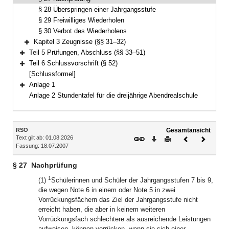
§ 28 Überspringen einer Jahrgangsstufe
§ 29 Freiwilliges Wiederholen
§ 30 Verbot des Wiederholens
Kapitel 3 Zeugnisse (§§ 31–32)
Bereich erweitern
Teil 5 Prüfungen, Abschluss (§§ 33–51)
Bereich erweitern
Teil 6 Schlussvorschrift (§ 52)
Bereich erweitern
[Schlussformel]
Anlage 1
Bereich erweitern
Anlage 2 Stundentafel für die dreijährige Abendrealschule
Inhalt
RSO
Gesamtansicht
Text gilt ab: 01.08.2026
Download
Drucken
Vorheriges
Nächste
Fassung: 18.07.2007
Dokument
Dokume
§ 27
Nachprüfung
1
(1)
Schülerinnen und Schüler der Jahrgangsstufen 7 bis 9,
die wegen Note 6 in einem oder Note 5 in zwei
Vorrückungsfächern das Ziel der Jahrgangsstufe nicht
erreicht haben, die aber in keinem weiteren
Vorrückungsfach schlechtere als ausreichende Leistungen
aufweisen, können vorrücken, wenn sie sich einer