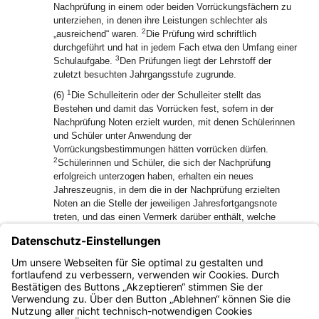
Nachprüfung in einem oder beiden Vorrückungsfächern zu
unterziehen, in denen ihre Leistungen schlechter als
2
„ausreichend“ waren.
Die Prüfung wird schriftlich
durchgeführt und hat in jedem Fach etwa den Umfang einer
3
Schulaufgabe.
Den Prüfungen liegt der Lehrstoff der
zuletzt besuchten Jahrgangsstufe zugrunde.
1
(6)
Die Schulleiterin oder der Schulleiter stellt das
Bestehen und damit das Vorrücken fest, sofern in der
Nachprüfung Noten erzielt wurden, mit denen Schülerinnen
und Schüler unter Anwendung der
Vorrückungsbestimmungen hätten vorrücken dürfen.
2
Schülerinnen und Schüler, die sich der Nachprüfung
erfolgreich unterzogen haben, erhalten ein neues
Jahreszeugnis, in dem die in der Nachprüfung erzielten
Noten an die Stelle der jeweiligen Jahresfortgangsnote
treten, und das einen Vermerk darüber enthält, welche
Noten auf der Nachprüfung beruhen.
(7) Die Bestimmungen für die Nachprüfung gelten für
Schülerinnen und Schüler der zweiten Jahrgangsstufe der
Abendrealschulen entsprechend.