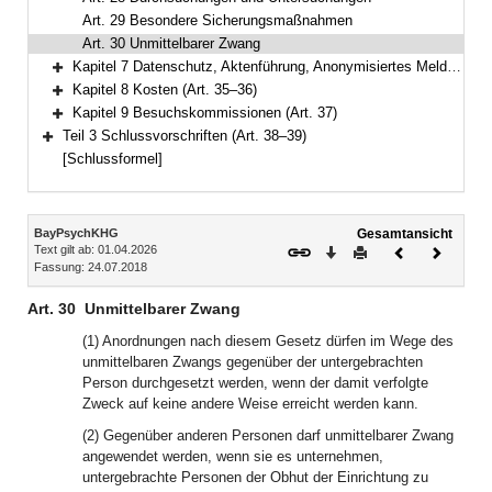
Art. 29 Besondere Sicherungsmaßnahmen
Art. 30 Unmittelbarer Zwang
Kapitel 7 Datenschutz, Aktenführung, Anonymisiertes Melderegister, örtliche Zuständigkeit der Kreisverwaltungsbehörde (Art. 31–34)
Bereich erweitern
Kapitel 8 Kosten (Art. 35–36)
Bereich erweitern
Kapitel 9 Besuchskommissionen (Art. 37)
Bereich erweitern
Teil 3 Schlussvorschriften (Art. 38–39)
Bereich erweitern
[Schlussformel]
Inhalt
BayPsychKHG
Gesamtansicht
Text gilt ab: 01.04.2026
Download
Drucken
Vorheriges
Nächste
Fassung: 24.07.2018
Dokument
Dokume
Art. 30
Unmittelbarer Zwang
(1) Anordnungen nach diesem Gesetz dürfen im Wege des
unmittelbaren Zwangs gegenüber der untergebrachten
Person durchgesetzt werden, wenn der damit verfolgte
Zweck auf keine andere Weise erreicht werden kann.
(2) Gegenüber anderen Personen darf unmittelbarer Zwang
angewendet werden, wenn sie es unternehmen,
untergebrachte Personen der Obhut der Einrichtung zu