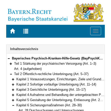
Zur
Zur
Toggle
Startseite
Trefferliste
navigati
von
der
BAYERN.RECHT
letzten
Navigation
Inhaltsverzeichnis
Suche
Bayerisches Psychisch-Kranken-Hilfe-Gesetz (BayPsychKHG) Vom 24. Juli 2018 (GVBl. S. 583) BayRS 2128-2-A/G (Art. 1–39)
Bereich reduzieren
Teil 1 Stärkung der psychiatrischen Versorgung (Art. 1–3)
Bereich erweitern
Art. 4 (aufgehoben)
Teil 2 Öffentlich-rechtliche Unterbringung (Art. 5–37)
Bereich reduzieren
Kapitel 1 Voraussetzungen, Einrichtungen, Ziele und Grundsätze (Art. 5–10)
Bereich erweitern
Kapitel 2 Sofortige vorläufige Unterbringung (Art. 11–14)
Bereich erweitern
Kapitel 3 Gerichtliche Unterbringung (Art. 15–17)
Bereich erweitern
Kapitel 4 Aufnahme und Behandlung der untergebrachten Person (Art. 18–20)
Bereich erweitern
Kapitel 5 Gestaltung der Unterbringung, Entlassung (Art. 21–27)
Bereich erweitern
Kapitel 6 Sicherungsmaßnahmen (Art. 28–30)
Bereich reduzieren
Art. 28 Durchsuchungen und Untersuchungen