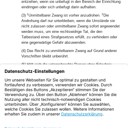
entziehen, wenn sie unbefugt in den Bereich der Einrichtung
eindringen oder sich unbefugt darin aufhalten.
1
2
(3)
Unmittelbarer Zwang ist vorher anzudrohen.
Die
Androhung darf nur unterbleiben, wenn die Umstände sie
nicht zulassen oder unmittelbarer Zwang sofort angewendet
werden muss, um eine rechtswidrige Tat, die den
Tatbestand eines Strafgesetzes erfüllt, zu verhindern oder
eine gegenwärtige Gefahr abzuwenden.
(4) Das Recht zu unmittelbarem Zwang auf Grund anderer
Vorschriften bleibt unberührt.
(5) Hält sich die untergebrachte Person ohne Erlaubnis
außerhalb der Einrichtung auf, so kann sie durch
Beschäftigte der Einrichtung oder auf deren Veranlassung
hin festgehalten und in die Einrichtung zurückgebracht
werden.
Bayern.de
BayernPortal
Datenschutz