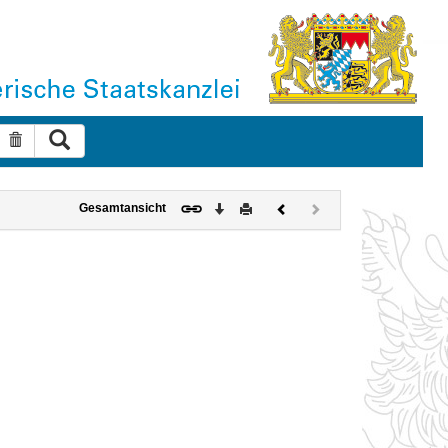
Suche ausführen
Suche zurücksetzen
Download
Drucken
Vorheriges
Nächstes
Gesamtansicht
Dokument
Dokument
(inaktiv)