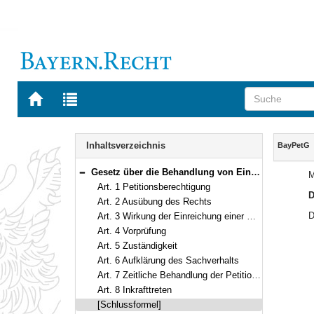
Zur
Zur
Startseite
Trefferliste
von
der
Navigation
BAYERN.RECHT
letzten
Inhalt
Inhaltsverzeichnis
BayPetG
Suche
Gesetz über die Behandlung von Eingaben und Beschwerden an den Bayerischen Landtag nach Art. 115 der Verfassung (Bayerisches Petitionsgesetz – BayPetG) Vom 9. August 1993 (GVBl. S. 544) BayRS 1100-5-I (Art. 1–8)
M
Bereich reduzieren
Art. 1 Petitionsberechtigung
D
Art. 2 Ausübung des Rechts
D
Art. 3 Wirkung der Einreichung einer Petition
Art. 4 Vorprüfung
Art. 5 Zuständigkeit
Art. 6 Aufklärung des Sachverhalts
Art. 7 Zeitliche Behandlung der Petitionen
Art. 8 Inkrafttreten
[Schlussformel]