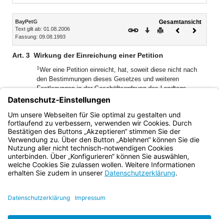
Inhalt
BayPetG
Gesamtansicht
Text gilt ab: 01.08.2006
Download
Drucken
Vorheriges
Nächste
Fassung: 09.08.1993
Dokument
Dokume
Art. 3
Wirkung der Einreichung einer Petition
1
Wer eine Petition einreicht, hat, soweit diese nicht nach
den Bestimmungen dieses Gesetzes und weiteren
Festlegungen in der Geschäftsordnung des Landtags
unzulässig ist, Anspruch auf sachliche Behandlung und
Verbescheidung durch den Landtag bzw. seine Ausschüsse
2
(Art. 5).
Das Nähere regelt die Geschäftsordnung des
Landtags.
Bayern.de
BayernPortal
Datenschutz
Impressum
Barrierefreiheit