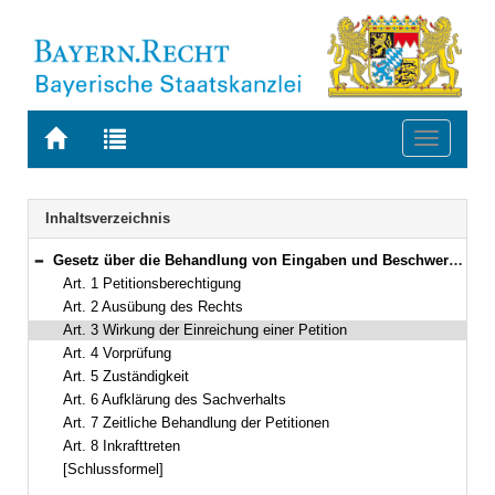
Zur
Zur
Toggle
Startseite
Trefferliste
navigati
von
der
BAYERN.RECHT
letzten
Navigation
Inhaltsverzeichnis
Suche
Gesetz über die Behandlung von Eingaben und Beschwerden an den Bayerischen Landtag nach Art. 115 der Verfassung (Bayerisches Petitionsgesetz – BayPetG) Vom 9. August 1993 (GVBl. S. 544) BayRS 1100-5-I (Art. 1–8)
Bereich reduzieren
Art. 1 Petitionsberechtigung
Art. 2 Ausübung des Rechts
Art. 3 Wirkung der Einreichung einer Petition
Art. 4 Vorprüfung
Art. 5 Zuständigkeit
Art. 6 Aufklärung des Sachverhalts
Art. 7 Zeitliche Behandlung der Petitionen
Art. 8 Inkrafttreten
[Schlussformel]