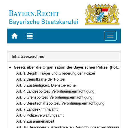
Zur
Zur
Toggle
Startseite
Trefferliste
navigati
von
der
BAYERN.RECHT
letzten
Navigation
Inhaltsverzeichnis
Suche
Gesetz über die Organisation der Bayerischen Polizei (Polizeiorganisationsgesetz – POG) Vom 10. August 1976 (BayRS II S. 263) BayRS 2012-2-1-I (Art. 1–16)
Bereich reduzieren
Art. 1 Begriff, Träger und Gliederung der Polizei
Art. 2 Dienstkräfte der Polizei
Art. 3 Zuständigkeit, Dienstbereiche
Art. 4 Landespolizei, Verordnungsermächtigung
Art. 5 Grenzpolizei; Verordnungsermächtigung
Art. 6 Bereitschaftspolizei, Verordnungsermächtigung
Art. 7 Landeskriminalamt
Art. 8 Polizeiverwaltungsamt
Art. 9 Zusammenarbeit
Art. 10 Besondere Zuständigkeiten, Verordnungsermächtigung