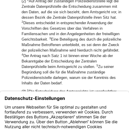
(2)
Auf Antrag der zuständigen Polizeidienststelle legt die
Zentrale Datenprüfstelle die Entscheidung zusammen mit
den Daten, auf die sie sich bezieht, dem Amtsgericht vor, in
dessen Bezirk die Zentrale Datenprüfstelle ihren Sitz hat.
2
Dieses entscheidet in entsprechender Anwendung der
Vorschriften des Gesetzes über das Verfahren in
Familiensachen und in den Angelegenheiten der freiwilligen
3
Gerichtsbarkeit.
Eine Beteiligung des durch die polizeiliche
Maßnahme Betroffenen unterbleibt, es sei denn der Zweck
der polizeilichen Maßnahme wird hierdurch nicht gefährdet.
4
Der Antrag nach Satz 1 ist binnen einer Woche ab der
Bekanntgabe der Entscheidung der Zentralen
5
Datenprüfstelle beim Amtsgericht zu stellen.
Zu seiner
Begründung soll die für die Maßnahme zuständige
Polizeidienststelle darlegen, warum sie der Kenntnis des
Inhalts der Daten bedarf.
1
(3)
Die Entscheidung des Amtsgerichts ist unanfechtbar.
2
Gibt das Amtsgericht die Daten nicht für die Verarbeitung
durch die Polizei frei, soll die Entscheidung den Inhalt der
Daten nur offenlegen, soweit dies für die Abgrenzung der
vorzunehmenden Löschung erforderlich ist.