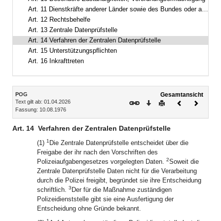
Art. 11 Dienstkräfte anderer Länder sowie des Bundes oder anderer Staaten
Art. 12 Rechtsbehelfe
Art. 13 Zentrale Datenprüfstelle
Art. 14 Verfahren der Zentralen Datenprüfstelle
Art. 15 Unterstützungspflichten
Art. 16 Inkrafttreten
Inhalt
POG
Gesamtansicht
Text gilt ab: 01.04.2026
Download
Drucken
Vorheriges
Nächste
Fassung: 10.08.1976
Dokument
Dokume
Art. 14
Verfahren der Zentralen Datenprüfstelle
1
(1)
Die Zentrale Datenprüfstelle entscheidet über die
Freigabe der ihr nach den Vorschriften des
2
Polizeiaufgabengesetzes vorgelegten Daten.
Soweit die
Zentrale Datenprüfstelle Daten nicht für die Verarbeitung
durch die Polizei freigibt, begründet sie ihre Entscheidung
3
schriftlich.
Der für die Maßnahme zuständigen
Polizeidienststelle gibt sie eine Ausfertigung der
Entscheidung ohne Gründe bekannt.
1