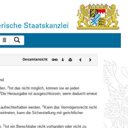
Suche ausführen
Suche zurücksetzen
Download
Drucken
Vorheriges
Nächstes
Gesamtansicht
Dokument
Dokument
nd.
2
rden.
Ist das nicht möglich, können sie an jeden
3
Die Herausgabe ist ausgeschlossen, wenn dadurch erneut
2
r aufrechterhalten werden.
Kann das Vermögensrecht nicht
ntreten, kann die Sicherstellung mit gerichtlicher
2
n.
Ist ein Berechtigter nicht vorhanden oder nicht zu