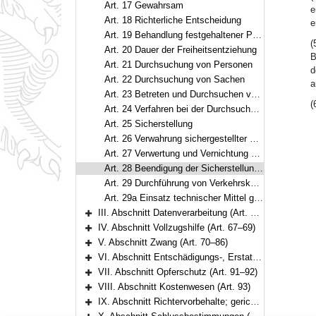
Art. 17 Gewahrsam
e
Art. 18 Richterliche Entscheidung
e
Art. 19 Behandlung festgehaltener Personen
(
Art. 20 Dauer der Freiheitsentziehung
B
Art. 21 Durchsuchung von Personen
d
Art. 22 Durchsuchung von Sachen
a
Art. 23 Betreten und Durchsuchen von Wohnungen
(
Art. 24 Verfahren bei der Durchsuchung von Wohnungen
Art. 25 Sicherstellung
Art. 26 Verwahrung sichergestellter Sachen
Art. 27 Verwertung und Vernichtung sichergestellter Sachen
Art. 28 Beendigung der Sicherstellung, Kosten
Art. 29 Durchführung von Verkehrskontrollen auf oberirdischen Gewässern
Art. 29a Einsatz technischer Mittel gegen unbemannte Luftfahrtsysteme oder Fahrzeugsysteme
III. Abschnitt Datenverarbeitung (Art. 30–66)
Bereich erweitern
IV. Abschnitt Vollzugshilfe (Art. 67–69)
Bereich erweitern
V. Abschnitt Zwang (Art. 70–86)
Bereich erweitern
VI. Abschnitt Entschädigungs-, Erstattungs- und Ersatzansprüche (Art. 87–90)
Bereich erweitern
VII. Abschnitt Opferschutz (Art. 91–92)
Bereich erweitern
VIII. Abschnitt Kostenwesen (Art. 93)
Bereich erweitern
IX. Abschnitt Richtervorbehalte; gerichtliches Verfahren (Art. 94–99)
Bereich erweitern