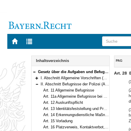
Zur
Zur
Startseite
Trefferliste
von
der
Navigation
BAYERN.RECHT
letzten
Inhalt
Inhaltsverzeichnis
PAG
Suche
Gesetz über die Aufgaben und Befugnisse der Bayerischen Polizei (Polizeiaufgabengesetz – PAG) in der Fassung der Bekanntmachung vom 14. September 1990 (GVBl. S. 397) BayRS 2012-1-1-I (Art. 1–102)
Art. 28
Bereich reduzieren
I. Abschnitt Allgemeine Vorschriften (Art. 1–10)
Bereich erweitern
(
II. Abschnitt Befugnisse der Polizei (Art. 11–29a)
Bereich reduzieren
Art. 11 Allgemeine Befugnisse
(
h
Art. 11a Allgemeine Befugnisse bei drohender Gefahr
d
Art. 12 Auskunftspflicht
Art. 13 Identitätsfeststellung und Prüfung von Berechtigungsscheinen
(
Art. 14 Erkennungsdienstliche Maßnahmen
f
Art. 15 Vorladung
Z
Art. 16 Platzverweis, Kontaktverbot, Aufenthalts- und Meldeanordnung
(