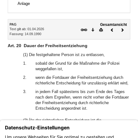
Bereich erweitern
Anlage
Inhalt
PAG
Gesamtansicht
Text gilt ab: 01.04.2026
Download
Drucken
Vorheriges
Nächste
Fassung: 14.09.1990
Dokument
Dokume
Art. 20
Dauer der Freiheitsentziehung
(1) Die festgehaltene Person ist zu entlassen,
1.
sobald der Grund für die Maßnahme der Polizei
weggefallen ist,
2.
wenn die Fortdauer der Freiheitsentziehung durch
richterliche Entscheidung für unzulässig erklärt wird,
3.
in jedem Fall spätestens bis zum Ende des Tages
nach dem Ergreifen, wenn nicht vorher die Fortdauer
der Freiheitsentziehung durch richterliche
Entscheidung angeordnet ist.
1
(2)
In der richterlichen Entscheidung ist die
höchstzulässige Dauer der Freiheitsentziehung zu
2
bestimmen.
Sie darf jeweils nicht mehr als einen Monat
betragen und kann insgesamt nur bis zu einer Gesamtdauer