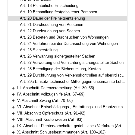
Art. 18 Richterliche Entscheidung
Art. 19 Behandlung festgehaltener Personen
Art. 20 Dauer der Freiheitsentziehung
Art. 21 Durchsuchung von Personen
Art. 22 Durchsuchung von Sachen
Art. 23 Betreten und Durchsuchen von Wohnungen
Art. 24 Verfahren bei der Durchsuchung von Wohnungen
Art. 25 Sicherstellung
Art. 26 Verwahrung sichergestellter Sachen
Art. 27 Verwertung und Vernichtung sichergestellter Sachen
Art. 28 Beendigung der Sicherstellung, Kosten
Art. 29 Durchführung von Verkehrskontrollen auf oberirdischen Gewässern
Art. 29a Einsatz technischer Mittel gegen unbemannte Luftfahrtsysteme oder Fahrzeugsysteme
III. Abschnitt Datenverarbeitung (Art. 30–66)
Bereich erweitern
IV. Abschnitt Vollzugshilfe (Art. 67–69)
Bereich erweitern
V. Abschnitt Zwang (Art. 70–86)
Bereich erweitern
VI. Abschnitt Entschädigungs-, Erstattungs- und Ersatzansprüche (Art. 87–90)
Bereich erweitern
VII. Abschnitt Opferschutz (Art. 91–92)
Bereich erweitern
VIII. Abschnitt Kostenwesen (Art. 93)
Bereich erweitern
IX. Abschnitt Richtervorbehalte; gerichtliches Verfahren (Art. 94–99)
Bereich erweitern
X. Abschnitt Schlussbestimmungen (Art. 100–102)