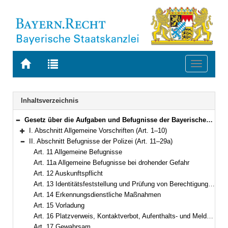
Zur
Zur
Toggle
Startseite
Trefferliste
navigati
von
der
BAYERN.RECHT
letzten
Navigation
Inhaltsverzeichnis
Suche
Gesetz über die Aufgaben und Befugnisse der Bayerischen Polizei (Polizeiaufgabengesetz – PAG) in der Fassung der Bekanntmachung vom 14. September 1990 (GVBl. S. 397) BayRS 2012-1-1-I (Art. 1–102)
Bereich reduzieren
I. Abschnitt Allgemeine Vorschriften (Art. 1–10)
Bereich erweitern
II. Abschnitt Befugnisse der Polizei (Art. 11–29a)
Bereich reduzieren
Art. 11 Allgemeine Befugnisse
Art. 11a Allgemeine Befugnisse bei drohender Gefahr
Art. 12 Auskunftspflicht
Art. 13 Identitätsfeststellung und Prüfung von Berechtigungsscheinen
Art. 14 Erkennungsdienstliche Maßnahmen
Art. 15 Vorladung
Art. 16 Platzverweis, Kontaktverbot, Aufenthalts- und Meldeanordnung
Art. 17 Gewahrsam