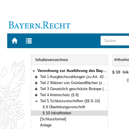
Zur
Zur
Startseite
Trefferliste
von
der
Navigation
BAYERN.RECHT
letzten
Inhalt
Inhaltsverzeichnis
AVBayNa
Suche
Verordnung zur Ausführung des Bayerischen Naturschutzgesetzes (AVBayNatSchG) Vom 18. Juli 2000 (GVBl. S. 495) BayRS 791-1-13-U (§§ 1–10)
§ 10
Ink
Bereich reduzieren
Teil 1 Ausgleichszahlungen (zu Art. 42 Abs. 2 BayNatSchG) (§§ 1–4)
Bereich erweitern
D
Teil 2 Walzen von Grünlandflächen (zu Art. 3 Abs. 4 Nr. 7 BayNatSchG) (§ 5)
Bereich erweitern
Teil 3 Gesetzlich geschützte Biotope (zu Art. 23 Abs. 1 Satz 1 Nr. 6 und 7 BayNatSchG) (§§ 6–7)
Bereich erweitern
Teil 4 Artenschutz (§ 8)
Bereich erweitern
Teil 5 Schlussvorschriften (§§ 9–10)
Bereich reduzieren
§ 9 Überleitungsvorschrift
§ 10 Inkrafttreten
[Schlussformel]
Anlage