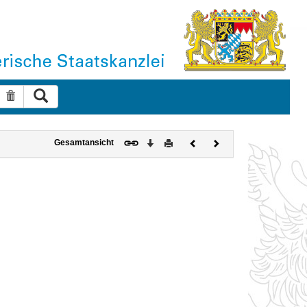
Suche ausführen
Suche zurücksetzen
Download
Drucken
Vorheriges
Nächstes
Gesamtansicht
Dokument
Dokument