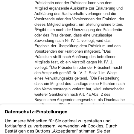
Präsidentin oder der Präsident kann von dem
Mitglied ergänzende Auskünfte zur Erläuterung und
Aufklärung des Sachverhalts verlangen und die
Vorsitzende oder den Vorsitzenden der Fraktion, der
dieses Mitglied angehört, um Stellungnahme bitten.
4
Ergibt sich nach der Überzeugung der Präsidentin
oder des Präsidenten, dass eine unzulässige
Zuwendung nach Nr. IV. 1. vorliegt, wird das
Ergebnis der Überprüfung dem Präsidium und den
5
Vorsitzenden der Fraktionen mitgeteilt.
Das
Präsidium stellt nach Anhörung des betroffenen
Mitglieds fest, ob ein Verstoß gegen Nr. IV. 1.
6
vorliegt.
Die Präsidentin oder der Präsident macht
den Anspruch gemäß Nr. IV. 2. Satz 1 im Wege
7
eines Verwaltungsakts geltend.
Die Feststellung,
dass ein Mitglied des Landtags seine Pflichten nach
den Verhaltensregeln verletzt hat, wird unbeschadet
weiterer Sanktionen nach Art. 4a Abs. 2 des
Bayerischen Abgeordnetengesetzes als Drucksache
8
veröffentlicht.
Die Feststellung, dass eine
Verletzung nicht vorliegt, wird auf Wunsch des
9
Mitglieds des Landtags veröffentlicht.
Nr. IX. 3. gilt
entsprechend.