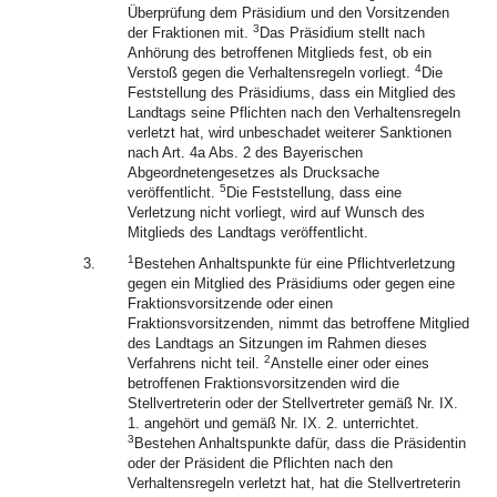
Überprüfung dem Präsidium und den Vorsitzenden
3
der Fraktionen mit.
Das Präsidium stellt nach
Anhörung des betroffenen Mitglieds fest, ob ein
4
Verstoß gegen die Verhaltensregeln vorliegt.
Die
Feststellung des Präsidiums, dass ein Mitglied des
Landtags seine Pflichten nach den Verhaltensregeln
verletzt hat, wird unbeschadet weiterer Sanktionen
nach Art. 4a Abs. 2 des Bayerischen
Abgeordnetengesetzes als Drucksache
5
veröffentlicht.
Die Feststellung, dass eine
Verletzung nicht vorliegt, wird auf Wunsch des
Mitglieds des Landtags veröffentlicht.
1
3.
Bestehen Anhaltspunkte für eine Pflichtverletzung
gegen ein Mitglied des Präsidiums oder gegen eine
Fraktionsvorsitzende oder einen
Fraktionsvorsitzenden, nimmt das betroffene Mitglied
des Landtags an Sitzungen im Rahmen dieses
2
Verfahrens nicht teil.
Anstelle einer oder eines
betroffenen Fraktionsvorsitzenden wird die
Stellvertreterin oder der Stellvertreter gemäß Nr. IX.
1. angehört und gemäß Nr. IX. 2. unterrichtet.
3
Bestehen Anhaltspunkte dafür, dass die Präsidentin
oder der Präsident die Pflichten nach den
Verhaltensregeln verletzt hat, hat die Stellvertreterin