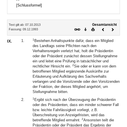
[Schlussformel]
Inhalt
Gesamtansicht
Text gilt ab: 07.10.2013
Download
Drucken
Vorheriges
Nächste
Fassung: 09.12.1993
Dokument
Dokume
1
1.
Bestehen Anhaltspunkte dafür, dass ein Mitglied
IX.
des Landtags seine Pflichten nach den
Verhaltensregeln verletzt hat, holt die Präsidentin
oder der Präsident zunächst dessen Stellungnahme
ein und leitet eine Prüfung in tatsächlicher und
2
rechtlicher Hinsicht ein.
Sie oder er kann von dem
betroffenen Mitglied ergänzende Auskünfte zur
Erläuterung und Aufklärung des Sachverhalts
verlangen und die Vorsitzende oder den Vorsitzenden
der Fraktion, der dieses Mitglied angehört, um
Stellungnahme bitten.
1
2.
Ergibt sich nach der Überzeugung der Präsidentin
oder des Präsidenten, dass ein minder schwerer Fall
bzw. leichte Fahrlässigkeit vorliegt, z.B.
Überschreitung von Anzeigefristen, wird das
2
betreffende Mitglied ermahnt.
Ansonsten teilt die
Präsidentin oder der Präsident das Ergebnis der