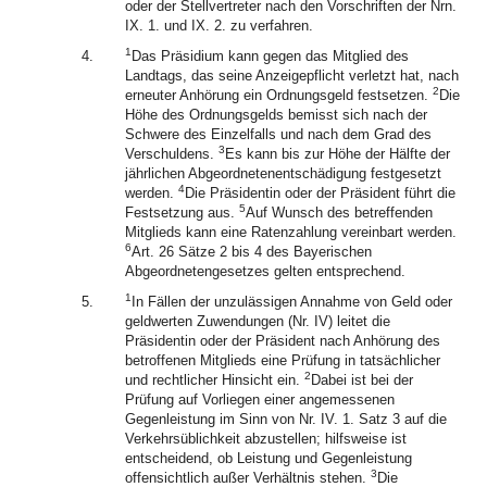
oder der Stellvertreter nach den Vorschriften der Nrn.
IX. 1. und IX. 2. zu verfahren.
1
4.
Das Präsidium kann gegen das Mitglied des
Landtags, das seine Anzeigepflicht verletzt hat, nach
2
erneuter Anhörung ein Ordnungsgeld festsetzen.
Die
Höhe des Ordnungsgelds bemisst sich nach der
Schwere des Einzelfalls und nach dem Grad des
3
Verschuldens.
Es kann bis zur Höhe der Hälfte der
jährlichen Abgeordnetenentschädigung festgesetzt
4
werden.
Die Präsidentin oder der Präsident führt die
5
Festsetzung aus.
Auf Wunsch des betreffenden
Mitglieds kann eine Ratenzahlung vereinbart werden.
6
Art. 26 Sätze 2 bis 4 des Bayerischen
Abgeordnetengesetzes gelten entsprechend.
1
5.
In Fällen der unzulässigen Annahme von Geld oder
geldwerten Zuwendungen (Nr. IV) leitet die
Präsidentin oder der Präsident nach Anhörung des
betroffenen Mitglieds eine Prüfung in tatsächlicher
2
und rechtlicher Hinsicht ein.
Dabei ist bei der
Prüfung auf Vorliegen einer angemessenen
Gegenleistung im Sinn von Nr. IV. 1. Satz 3 auf die
Verkehrsüblichkeit abzustellen; hilfsweise ist
entscheidend, ob Leistung und Gegenleistung
3
offensichtlich außer Verhältnis stehen.
Die