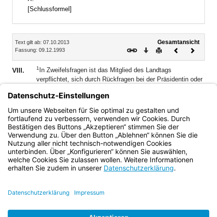
[Schlussformel]
Inhalt
Gesamtansicht
Text gilt ab: 07.10.2013
Download
Drucken
Vorheriges
Nächste
Fassung: 09.12.1993
Dokument
Dokume
1
VIII.
In Zweifelsfragen ist das Mitglied des Landtags
verpflichtet, sich durch Rückfragen bei der Präsidentin oder
dem Präsidenten über den Inhalt seiner Pflichten nach
2
diesen Verhaltensregeln zu vergewissern.
Auf Verlangen
erhält das Mitglied des Landtags die Antwort auf seine
Rückfrage schriftlich.
Bayern.de
BayernPortal
Datenschutz
Impressum
Barrierefreiheit