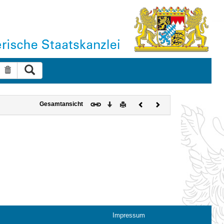
Suche ausführen
Suche zurücksetzen
Download
Drucken
Vorheriges
Nächstes
Gesamtansicht
Dokument
Dokument
Impressum