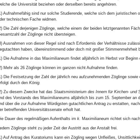
elche die Universität beziehen oder derselben bereits angehören.
1) Aufnahmefähig sind nur solche Studierende, welche sich dem juristischen o
der technischen Fache widmen.
2) Die Zahl derjenigen Zöglinge, welche einem der beiden letztgenannten Fäche
esamtzahl der Zöglinge nicht übersteigen.
3) Ausnahmen von dieser Regel sind nach Erfordernis der Verhältnisse zuläs
egutachten haben, übereinstimmend oder doch mit großer Stimmenmehrheit b
1) Die Aufnahme in das Maximilianeum findet alljährlich im Herbst vor Beginn 
2) Mehr als 26 Zöglinge können im ganzen nicht Aufnahme finden.
1) Die Festsetzung der Zahl der jährlich neu aufzunehmenden Zöglinge sowi
rfolgt durch den
König.
2) Zu diesem Zwecke hat das
Staatsministerium des Innern für Kirchen- und
nd des Vorstands des Maximilianeums alljährlich bis zum 15. September an 
nd über die zur Aufnahme Würdigsten gutachtlichen Antrag zu erstatten, nac
er betreffenden Universitätssenate erholt hat.
ie Dauer des regelmäßigen Aufenthalts im
k.
Maximilianeum richtet sich nach 
edem Zöglinge steht zu jeder Zeit der Austritt aus der Anstalt frei.
1) Auf Antrag des Kuratoriums kann ein Zögling wegen Unfleißes, Unsittlich