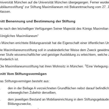
niversität München auf die Universität München übergegangen. Ferner wurden 
ubiläumsstiftung“ zur Stiftung Maximilianeum mit Bekanntmachung vom 27.
rlassen.
hnitt Benennung und Bestimmung der Stiftung
ie nach den letztwilligen Verfügungen Seiner Majestät des Königs Maximilian
Königliches
Maximilianeum“
n München errichtete Bildungsanstalt hat die Eigenschaft einer öffentlichen Unt
ie Maximilianeumsstiftung soll in unabänderlicher Weise dem Zweck gewidmet 
ener Stufe wissenschaftlicher und geistiger Ausbildung zu erleichtern, welch
rforderlich ist.
2
Die Maximilianeumsstiftung hat ihren Wohnsitz in München.
Eine Verlegung a
hnitt Vom Stiftungsvermögen
as Stiftungsvermögen besteht aus:
.
den in der Beilage A verzeichneten Grundflächen nebst darauf befindli
unbeweglichen Zubehör derselben,
.
dem jeweiligen Bestand an Mobiliareinrichtung in dem Stiftungsgebäude 
Bildungszwecke,