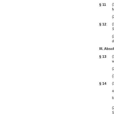
§ 11
(
M
(
§ 12
(
S
(
d
III. Abs
§ 13
(
w
(
(
§ 14
(
a
b
(
S