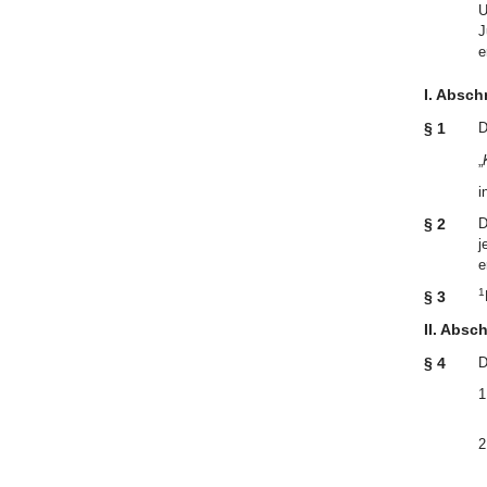
U
J
e
I. Absc
§ 1
D
„
i
§ 2
D
j
e
1
§ 3
II. Absc
§ 4
D
1
2