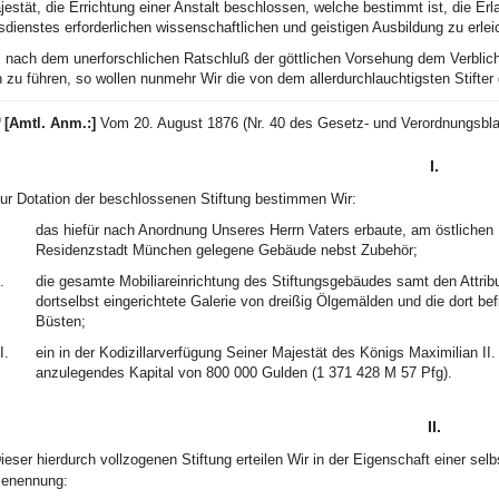
ajestät, die Errichtung einer Anstalt beschlossen, welche bestimmt ist, die E
sdienstes erforderlichen wissenschaftlichen und geistigen Ausbildung zu erlei
 nach dem unerforschlichen Ratschluß der göttlichen Vorsehung dem Verbliche
 zu führen, so wollen nunmehr Wir die von dem allerdurchlauchtigsten Stifter 
)
[Amtl. Anm.:]
Vom 20. August 1876 (Nr. 40 des Gesetz- und Verordnungsbla
I.
ur Dotation der beschlossenen Stiftung bestimmen Wir:
das hiefür nach Anordnung Unseres Herrn Vaters erbaute, am östlichen
Residenzstadt München gelegene Gebäude nebst Zubehör;
.
die gesamte Mobiliareinrichtung des Stiftungsgebäudes samt den Attrib
dortselbst eingerichtete Galerie von dreißig Ölgemälden und die dort 
Büsten;
I.
ein in der Kodizillarverfügung Seiner Majestät des Königs Maximilian II
anzulegendes Kapital von 800 000 Gulden (1 371 428 M 57 Pfg).
II.
ieser hierdurch vollzogenen Stiftung erteilen Wir in der Eigenschaft einer selb
enennung: