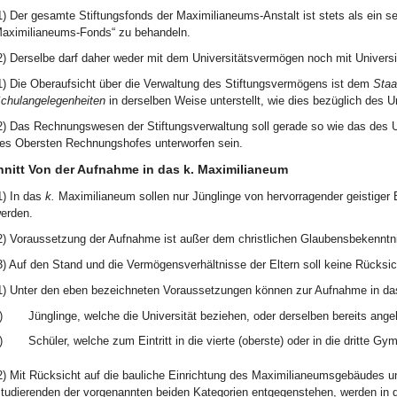
1) Der gesamte Stiftungsfonds der Maximilianeums-Anstalt ist stets als ein
aximilianeums-Fonds“ zu behandeln.
2) Derselbe darf daher weder mit dem Universitätsvermögen noch mit Universi
1) Die Oberaufsicht über die Verwaltung des Stiftungsvermögens ist dem
Staa
chulangelegenheiten
in derselben Weise unterstellt, wie dies bezüglich des Un
2) Das Rechnungswesen der Stiftungsverwaltung soll gerade so wie das des 
es Obersten Rechnungshofes unterworfen sein.
chnitt Von der Aufnahme in das k. Maximilianeum
1) In das
k.
Maximilianeum sollen nur Jünglinge von hervorragender geistiger
erden.
2) Voraussetzung der Aufnahme ist außer dem christlichen Glaubensbekenntni
3) Auf den Stand und die Vermögensverhältnisse der Eltern soll keine Rücks
1) Unter den eben bezeichneten Voraussetzungen können zur Aufnahme in d
)
Jünglinge, welche die Universität beziehen, oder derselben bereits ange
)
Schüler, welche zum Eintritt in die vierte (oberste) oder in die dritte Gy
2) Mit Rücksicht auf die bauliche Einrichtung des Maximilianeumsgebäudes u
tudierenden der vorgenannten beiden Kategorien entgegenstehen, werden in d