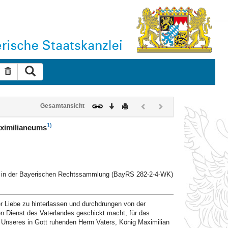
Suche ausführen
Suche zurücksetzen
Download
Drucken
Vorheriges
Nächstes
Gesamtansicht
Dokument
Dokument
(inaktiv)
(inaktiv)
1)
aximilianeums
er in der Bayerischen Rechtssammlung (BayRS 282-2-4-WK)
 Liebe zu hinterlassen und durchdrungen von der
n Dienst des Vaterlandes geschickt macht, für das
 Unseres in Gott ruhenden Herrn Vaters, König Maximilian