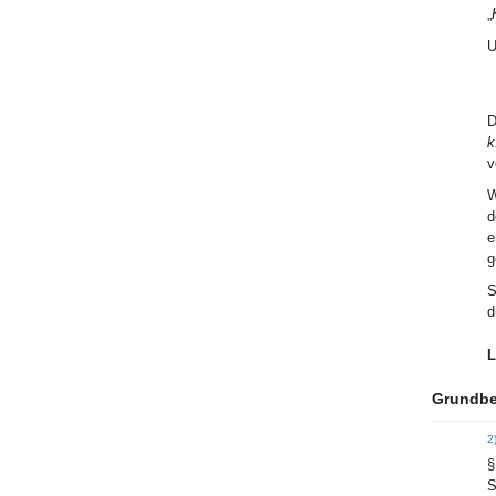
„
U
D
k
v
W
d
e
g
S
d
L
Grundbe
2
§
S