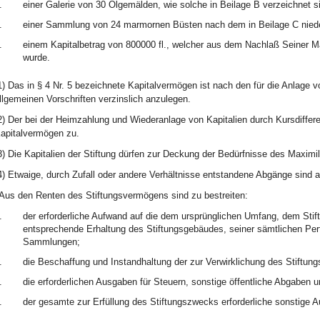
.
einer Galerie von 30 Ölgemälden, wie solche in Beilage B verzeichnet s
.
einer Sammlung von 24 marmornen Büsten nach dem in Beilage C niede
.
einem Kapitalbetrag von 800000 fl., welcher aus dem Nachlaß Seiner Ma
wurde.
1) Das in § 4 Nr. 5 bezeichnete Kapitalvermögen ist nach den für die Anlage vo
llgemeinen Vorschriften verzinslich anzulegen.
2) Der bei der Heimzahlung und Wiederanlage von Kapitalien durch Kursdif
apitalvermögen zu.
3) Die Kapitalien der Stiftung dürfen zur Deckung der Bedürfnisse des Maxim
4) Etwaige, durch Zufall oder andere Verhältnisse entstandene Abgänge sind
Aus den Renten des Stiftungsvermögens sind zu bestreiten:
.
der erforderliche Aufwand auf die dem ursprünglichen Umfang, dem Sti
entsprechende Erhaltung des Stiftungsgebäudes, seiner sämtlichen Pert
Sammlungen;
.
die Beschaffung und Instandhaltung der zur Verwirklichung des Stiftun
.
die erforderlichen Ausgaben für Steuern, sonstige öffentliche Abgaben u
.
der gesamte zur Erfüllung des Stiftungszwecks erforderliche sonstige A