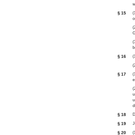
w
§ 15
(
o
(
G
(
b
§ 16
(
(
§ 17
(
e
(
u
u
d
§ 18
D
§ 19
J
§ 20
(