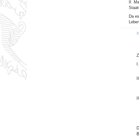
II. M
Staat
Da es
Leben
1
Z
I.
II
II
D
B