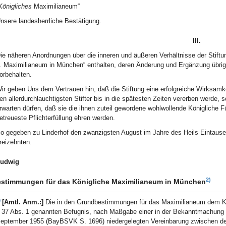
Königliches
Maximilianeum“
nsere landesherrliche Bestätigung.
III.
ie näheren Anordnungen über die inneren und äußeren Verhältnisse der Stift
.
Maximilianeum in München“ enthalten, deren Änderung und Ergänzung übri
orbehalten.
ir geben Uns dem Vertrauen hin, daß die Stiftung eine erfolgreiche Wirksam
en allerdurchlauchtigsten Stifter bis in die spätesten Zeiten vererben werde
rwarten dürfen, daß sie die ihnen zuteil gewordene wohlwollende Königliche
etreueste Pflichterfüllung ehren werden.
o gegeben zu Linderhof den zwanzigsten August im Jahre des Heils Eintaus
reizehnten.
udwig
2)
stimmungen für das Königliche Maximilianeum in München
)
[Amtl. Anm.:]
Die in den Grundbestimmungen für das Maximilianeum dem Kö
 37 Abs. 1 genannten Befugnis, nach Maßgabe einer in der Bekanntmachung d
eptember 1955 (BayBSVK S. 1696) niedergelegten Vereinbarung zwischen dem 