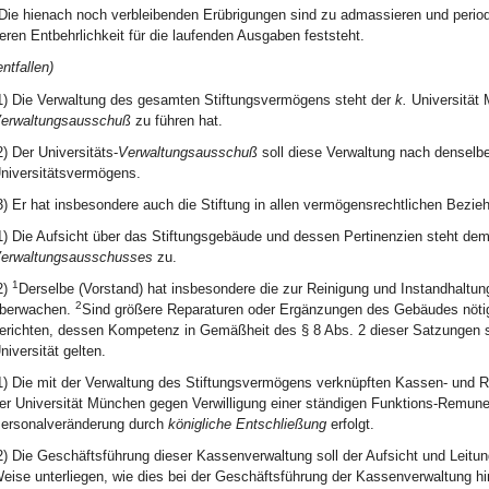
Die hienach noch verbleibenden Erübrigungen sind zu admassieren und period
eren Entbehrlichkeit für die laufenden Ausgaben feststeht.
entfallen)
1) Die Verwaltung des gesamten Stiftungsvermögens steht der
k.
Universität 
erwaltungsausschuß
zu führen hat.
2) Der Universitäts-
Verwaltungsausschuß
soll diese Verwaltung nach denselbe
niversitätsvermögens.
3) Er hat insbesondere auch die Stiftung in allen vermögensrechtlichen Bezie
1) Die Aufsicht über das Stiftungsgebäude und dessen Pertinenzien steht d
erwaltungsausschusses
zu.
1
2)
Derselbe (Vorstand) hat insbesondere die zur Reinigung und Instandhaltu
2
berwachen.
Sind größere Reparaturen oder Ergänzungen des Gebäudes nötig
erichten, dessen Kompetenz in Gemäßheit des § 8 Abs. 2 dieser Satzungen 
niversität gelten.
1) Die mit der Verwaltung des Stiftungsvermögens verknüpften Kassen- und
er Universität München gegen Verwilligung einer ständigen Funktions-Remuner
ersonalveränderung durch
königliche Entschließung
erfolgt.
2) Die Geschäftsführung dieser Kassenverwaltung soll der Aufsicht und Leitu
eise unterliegen, wie dies bei der Geschäftsführung der Kassenverwaltung hin