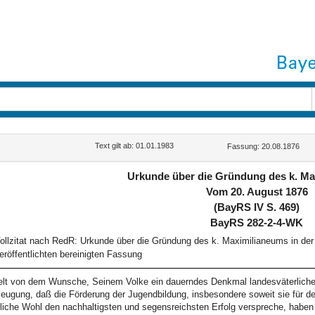
Text gilt ab: 01.01.1983
Fassung: 20.08.1876
Urkunde über die Gründung des k. M
Vom 20. August 1876
(BayRS IV S. 469)
BayRS 282-2-4-WK
ollzitat nach RedR: Urkunde über die Gründung des k. Maximilianeums in d
eröffentlichten bereinigten Fassung
lt von dem Wunsche, Seinem Volke ein dauerndes Denkmal landesväterlicher
eugung, daß die Förderung der Jugendbildung, insbesondere soweit sie für de
tliche Wohl den nachhaltigsten und segensreichsten Erfolg verspreche, haben