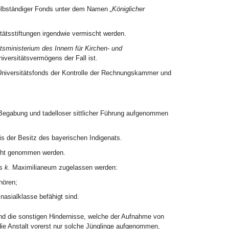
 selbständiger Fonds unter dem Namen
„Königlicher
tätsstiftungen irgendwie vermischt werden.
tsministerium des Innern für Kirchen- und
iversitätsvermögens der Fall ist.
Universitätsfonds der Kontrolle der Rechnungskammer und
 Begabung und tadelloser sittlicher Führung aufgenommen
s der Besitz des bayerischen Indigenats.
icht genommen werden.
as
k.
Maximilianeum zugelassen werden:
hören;
mnasialklasse befähigt sind.
nd die sonstigen Hindernisse, welche der Aufnahme von
ie Anstalt vorerst nur solche Jünglinge aufgenommen,