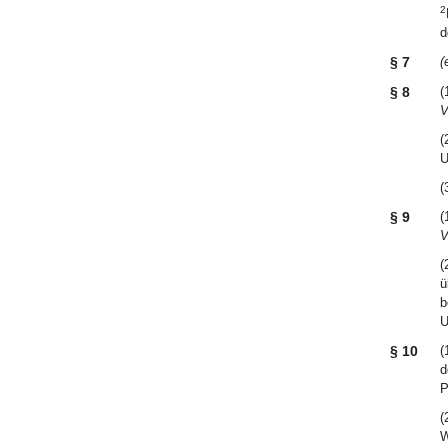
2
d
§ 7
(
§ 8
(
V
(
U
(
§ 9
(
V
(
ü
b
U
§ 10
(
d
P
(
W