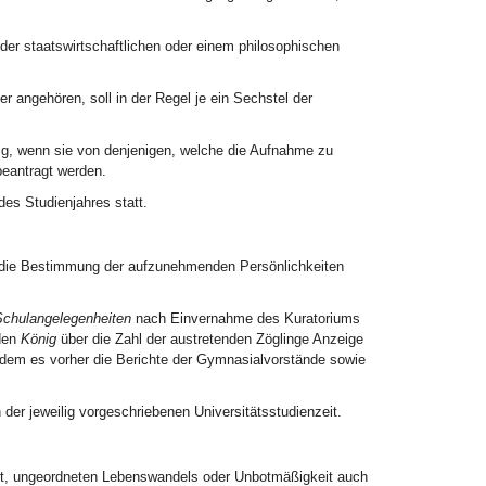
der staatswirtschaftlichen oder einem philosophischen
r angehören, soll in der Regel je ein Sechstel der
sig, wenn sie von denjenigen, welche die Aufnahme zu
eantragt werden.
des Studienjahres statt.
e die Bestimmung der aufzunehmenden Persönlichkeiten
 Schulangelegenheiten
nach Einvernahme des Kuratoriums
den
König
über die Zahl der austretenden Zöglinge Anzeige
hdem es vorher die Berichte der Gymnasialvorstände sowie
der jeweilig vorgeschriebenen Universitätsstudienzeit.
keit, ungeordneten Lebenswandels oder Unbotmäßigkeit auch