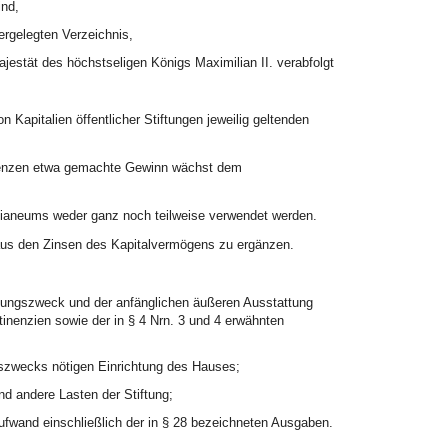
ind,
rgelegten Verzeichnis,
jestät des höchstseligen Königs Maximilian II. verabfolgt
n Kapitalien öffentlicher Stiftungen jeweilig geltenden
ferenzen etwa gemachte Gewinn wächst dem
ilianeums weder ganz noch teilweise verwendet werden.
 aus den Zinsen des Kapitalvermögens zu ergänzen.
ftungszweck und der anfänglichen äußeren Ausstattung
inenzien sowie der in § 4 Nrn. 3 und 4 erwähnten
gszwecks nötigen Einrichtung des Hauses;
nd andere Lasten der Stiftung;
ufwand einschließlich der in § 28 bezeichneten Ausgaben.