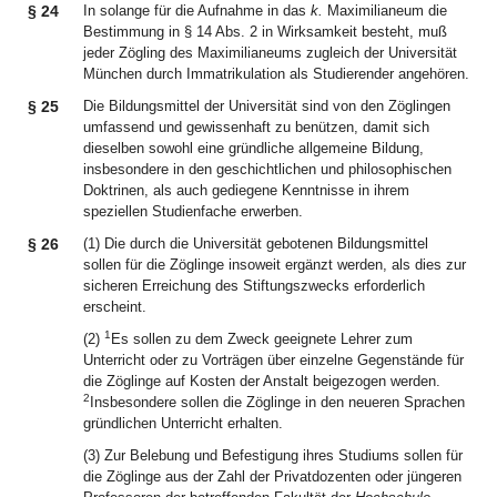
§ 24
In solange für die Aufnahme in das
k.
Maximilianeum die
Bestimmung in § 14 Abs. 2 in Wirksamkeit besteht, muß
jeder Zögling des Maximilianeums zugleich der Universität
München durch Immatrikulation als Studierender angehören.
§ 25
Die Bildungsmittel der Universität sind von den Zöglingen
umfassend und gewissenhaft zu benützen, damit sich
dieselben sowohl eine gründliche allgemeine Bildung,
insbesondere in den geschichtlichen und philosophischen
Doktrinen, als auch gediegene Kenntnisse in ihrem
speziellen Studienfache erwerben.
§ 26
(1) Die durch die Universität gebotenen Bildungsmittel
sollen für die Zöglinge insoweit ergänzt werden, als dies zur
sicheren Erreichung des Stiftungszwecks erforderlich
erscheint.
1
(2)
Es sollen zu dem Zweck geeignete Lehrer zum
Unterricht oder zu Vorträgen über einzelne Gegenstände für
die Zöglinge auf Kosten der Anstalt beigezogen werden.
2
Insbesondere sollen die Zöglinge in den neueren Sprachen
gründlichen Unterricht erhalten.
(3) Zur Belebung und Befestigung ihres Studiums sollen für
die Zöglinge aus der Zahl der Privatdozenten oder jüngeren