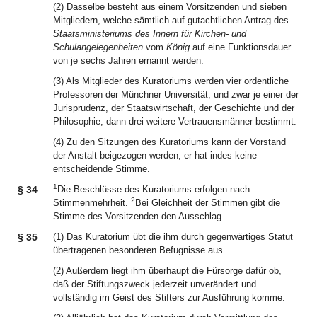
(2) Dasselbe besteht aus einem Vorsitzenden und sieben
Mitgliedern, welche sämtlich auf gutachtlichen Antrag des
Staatsministeriums des Innern für Kirchen- und
Schulangelegenheiten
vom
König
auf eine Funktionsdauer
von je sechs Jahren ernannt werden.
(3) Als Mitglieder des Kuratoriums werden vier ordentliche
Professoren der Münchner Universität, und zwar je einer der
Jurisprudenz, der Staatswirtschaft, der Geschichte und der
Philosophie, dann drei weitere Vertrauensmänner bestimmt.
(4) Zu den Sitzungen des Kuratoriums kann der Vorstand
der Anstalt beigezogen werden; er hat indes keine
entscheidende Stimme.
1
§ 34
Die Beschlüsse des Kuratoriums erfolgen nach
2
Stimmenmehrheit.
Bei Gleichheit der Stimmen gibt die
Stimme des Vorsitzenden den Ausschlag.
§ 35
(1) Das Kuratorium übt die ihm durch gegenwärtiges Statut
übertragenen besonderen Befugnisse aus.
(2) Außerdem liegt ihm überhaupt die Fürsorge dafür ob,
daß der Stiftungszweck jederzeit unverändert und
vollständig im Geist des Stifters zur Ausführung komme.