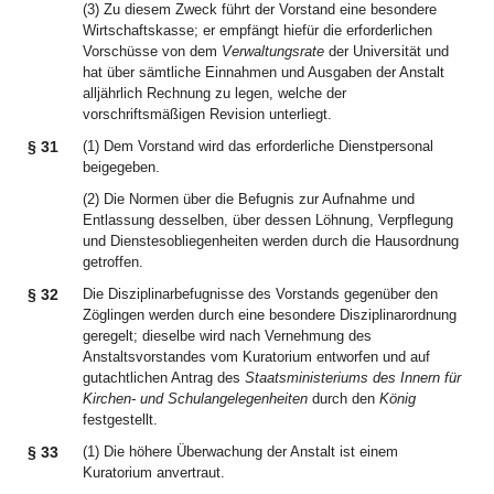
(3) Zu diesem Zweck führt der Vorstand eine besondere
Wirtschaftskasse; er empfängt hiefür die erforderlichen
Vorschüsse von dem
Verwaltungsrate
der Universität und
hat über sämtliche Einnahmen und Ausgaben der Anstalt
alljährlich Rechnung zu legen, welche der
vorschriftsmäßigen Revision unterliegt.
§ 31
(1) Dem Vorstand wird das erforderliche Dienstpersonal
beigegeben.
(2) Die Normen über die Befugnis zur Aufnahme und
Entlassung desselben, über dessen Löhnung, Verpflegung
und Dienstesobliegenheiten werden durch die Hausordnung
getroffen.
§ 32
Die Disziplinarbefugnisse des Vorstands gegenüber den
Zöglingen werden durch eine besondere Disziplinarordnung
geregelt; dieselbe wird nach Vernehmung des
Anstaltsvorstandes vom Kuratorium entworfen und auf
gutachtlichen Antrag des
Staatsministeriums des Innern für
Kirchen- und Schulangelegenheiten
durch den
König
festgestellt.
§ 33
(1) Die höhere Überwachung der Anstalt ist einem
Kuratorium anvertraut.