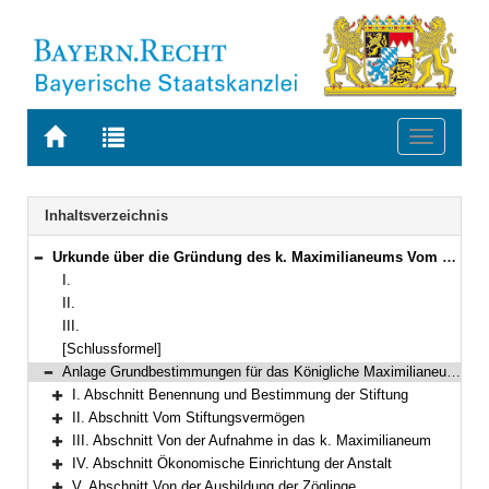
Zur
Zur
Toggle
Startseite
Trefferliste
navigati
von
der
BAYERN.RECHT
letzten
Navigation
Inhaltsverzeichnis
Suche
Urkunde über die Gründung des k. Maximilianeums Vom 20. August 1876 (BayRS IV S. 469) BayRS 282-2-4-WK
Bereich reduzieren
I.
II.
III.
[Schlussformel]
Anlage Grundbestimmungen für das Königliche Maximilianeum in München
Bereich reduzieren
I. Abschnitt Benennung und Bestimmung der Stiftung
Bereich erweitern
II. Abschnitt Vom Stiftungsvermögen
Bereich erweitern
III. Abschnitt Von der Aufnahme in das k. Maximilianeum
Bereich erweitern
IV. Abschnitt Ökonomische Einrichtung der Anstalt
Bereich erweitern
V. Abschnitt Von der Ausbildung der Zöglinge