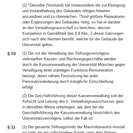
1
(2)
Derselbe (Vorstand) hat insbesondere die zur Reinigung
und Instandhaltung des Gebäudes nötigen Arbeiten
2
anzuordnen und zu überwachen.
Sind größere Reparaturen
oder Ergänzungen des Gebäudes nötig, so hat er darüber
an den
Verwaltungsausschuß
zu berichten, dessen
Kompetenz in Gemäßheit des § 8 Abs. 2 dieser Satzungen
sich nach den Normen bemißt, welche für die Gebäude der
Universität gelten.
§ 10
(1) Die mit der Verwaltung des Stiftungsvermögens
verknüpften Kassen- und Rechnungsgeschäfte werden
durch die Kassenverwaltung der Universität München gegen
Verwilligung einer ständigen Funktions-Remuneration
besorgt, deren nähere Festsetzung bei jeder
Personalveränderung durch
königliche Entschließung
erfolgt.
(2) Die Geschäftsführung dieser Kassenverwaltung soll der
Aufsicht und Leitung des
k. Verwaltungsausschusses
ganz
in derselben Weise unterliegen, wie dies bei der
Geschäftsführung der Kassenverwaltung hinsichtlich des
Universitätsvermögens selbst der Fall ist.
§ 11
(1) Der gesamte Stiftungsfonds der Maximilianeums-Anstalt
ist stets als ein selbständiger Fonds unter dem Namen