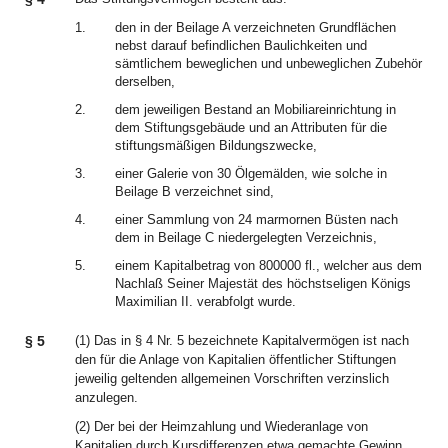
1.
den in der Beilage A verzeichneten Grundflächen
nebst darauf befindlichen Baulichkeiten und
sämtlichem beweglichen und unbeweglichen Zubehör
derselben,
2.
dem jeweiligen Bestand an Mobiliareinrichtung in
dem Stiftungsgebäude und an Attributen für die
stiftungsmäßigen Bildungszwecke,
3.
einer Galerie von 30 Ölgemälden, wie solche in
Beilage B verzeichnet sind,
4.
einer Sammlung von 24 marmornen Büsten nach
dem in Beilage C niedergelegten Verzeichnis,
5.
einem Kapitalbetrag von 800000 fl., welcher aus dem
Nachlaß Seiner Majestät des höchstseligen Königs
Maximilian II. verabfolgt wurde.
§ 5
(1) Das in § 4 Nr. 5 bezeichnete Kapitalvermögen ist nach
den für die Anlage von Kapitalien öffentlicher Stiftungen
jeweilig geltenden allgemeinen Vorschriften verzinslich
anzulegen.
(2) Der bei der Heimzahlung und Wiederanlage von
Kapitalien durch Kursdifferenzen etwa gemachte Gewinn