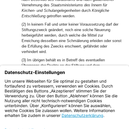
Vernehmung des
Staatsministeriums des Innern für
Kirchen- und Schulangelegenheiten
durch
Königliche
Entschließung
getroffen werden.
(2) In keinem Fall und unter keiner Voraussetzung darf der
Stiftungszweck geändert, noch eine solche Neuerung
herbeigeführt werden, durch welche die Mittel zur
Erreichung desselben eine Schmälerung erleiden oder sonst
die Erfüllung des Zwecks erschwert, gefährdet oder
verhindert wird.
(3) Im übrigen behält es in Betreff des eventuellen
Übergangs der Rechte an der Stiftung und dem
Stiftungsvermögen auf die Universität München oder
Würzburg oder Erlangen oder auf die Stadtgemeinde
München bei den darauf bezüglichen Verfügungen des
Stifters sein Bewenden.
Bayern.de
BayernPortal
Datenschutz