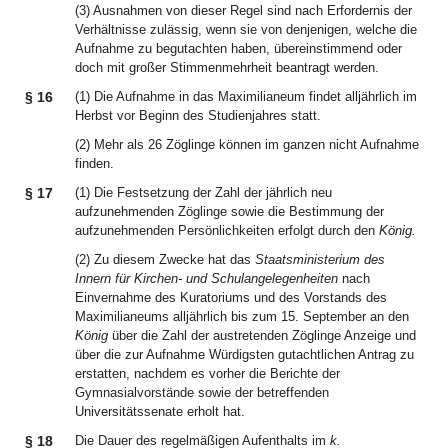
(3) Ausnahmen von dieser Regel sind nach Erfordernis der
Verhältnisse zulässig, wenn sie von denjenigen, welche die
Aufnahme zu begutachten haben, übereinstimmend oder
doch mit großer Stimmenmehrheit beantragt werden.
§ 16
(1) Die Aufnahme in das Maximilianeum findet alljährlich im
Herbst vor Beginn des Studienjahres statt.
(2) Mehr als 26 Zöglinge können im ganzen nicht Aufnahme
finden.
§ 17
(1) Die Festsetzung der Zahl der jährlich neu
aufzunehmenden Zöglinge sowie die Bestimmung der
aufzunehmenden Persönlichkeiten erfolgt durch den
König.
(2) Zu diesem Zwecke hat das
Staatsministerium des
Innern für Kirchen- und Schulangelegenheiten
nach
Einvernahme des Kuratoriums und des Vorstands des
Maximilianeums alljährlich bis zum 15. September an den
König
über die Zahl der austretenden Zöglinge Anzeige und
über die zur Aufnahme Würdigsten gutachtlichen Antrag zu
erstatten, nachdem es vorher die Berichte der
Gymnasialvorstände sowie der betreffenden
Universitätssenate erholt hat.
§ 18
Die Dauer des regelmäßigen Aufenthalts im
k.