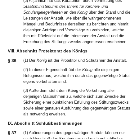
(3) Alljährlich hat das Kuratorium durch Vermittlung des
Staatsministeriums des Innern für Kirchen- und
Schulangelegenheiten
an den
König
über den Stand und die
Leistungen der Anstalt, wie über die wahrgenommenen
Mängel und Bedürfnisse derselben zu berichten und hiemit
diejenigen Anträge und Vorschläge zu verbinden, welche
ihm mit Rücksicht auf die Interessen der Anstalt und die
Erreichung des Stiftungszwecks angemessen erscheinen.
VIII. Abschnitt Protektorat des Königs
§ 36
(1) Der
König
ist der Protektor und Schutzherr der Anstalt.
(2) In dieser Eigenschaft übt der
König
alle diejenigen
Befugnisse aus, welche ihm durch das gegenwärtige Statut
eigens vorbehalten sind.
(3) Außerdem steht dem
König
die Vorkehrung aller
derjenigen Maßnahmen zu, welche sich zum Zwecke der
Sicherung einer pünktlichen Erfüllung des Stiftungszwecks
sowie einer genauen Ausführung des gegenwärtigen Statuts
als notwendig erweisen.
IX. Abschnitt Schlußbestimmungen
§ 37
(1) Abänderungen des gegenwärtigen Statuts können nur
nach Beschluß des Kuratoriums und nach gutachtlicher