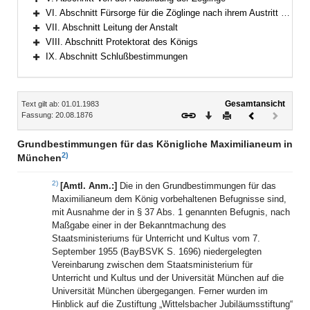
Bereich erweitern
VI. Abschnitt Fürsorge für die Zöglinge nach ihrem Austritt aus der Anstalt
Bereich erweitern
VII. Abschnitt Leitung der Anstalt
Bereich erweitern
VIII. Abschnitt Protektorat des Königs
Bereich erweitern
IX. Abschnitt Schlußbestimmungen
Bereich erweitern
Inhalt
Gesamtansicht
Text gilt ab: 01.01.1983
Download
Drucken
Vorheriges
Nächste
Fassung: 20.08.1876
Dokument
Dokume
(inaktiv)
Grundbestimmungen für das Königliche Maximilianeum in
2)
München
2)
[Amtl. Anm.:]
Die in den Grundbestimmungen für das
Maximilianeum dem König vorbehaltenen Befugnisse sind,
mit Ausnahme der in § 37 Abs. 1 genannten Befugnis, nach
Maßgabe einer in der Bekanntmachung des
Staatsministeriums für Unterricht und Kultus vom 7.
September 1955 (BayBSVK S. 1696) niedergelegten
Vereinbarung zwischen dem Staatsministerium für
Unterricht und Kultus und der Universität München auf die
Universität München übergegangen. Ferner wurden im
Hinblick auf die Zustiftung „Wittelsbacher Jubiläumsstiftung“