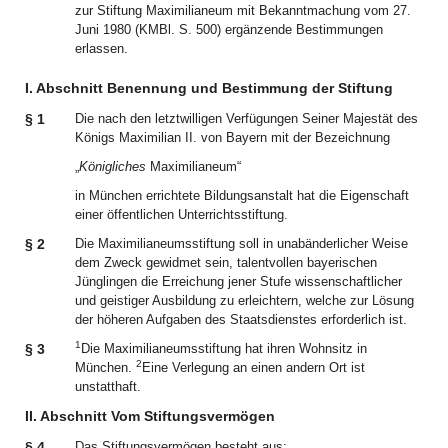
zur Stiftung Maximilianeum mit Bekanntmachung vom 27.
Juni 1980 (KMBl. S. 500) ergänzende Bestimmungen
erlassen.
I. Abschnitt Benennung und Bestimmung der Stiftung
§ 1
Die nach den letztwilligen Verfügungen Seiner Majestät des
Königs Maximilian II. von Bayern mit der Bezeichnung
„
Königliches
Maximilianeum“
in München errichtete Bildungsanstalt hat die Eigenschaft
einer öffentlichen Unterrichtsstiftung.
§ 2
Die Maximilianeumsstiftung soll in unabänderlicher Weise
dem Zweck gewidmet sein, talentvollen bayerischen
Jünglingen die Erreichung jener Stufe wissenschaftlicher
und geistiger Ausbildung zu erleichtern, welche zur Lösung
der höheren Aufgaben des Staatsdienstes erforderlich ist.
1
§ 3
Die Maximilianeumsstiftung hat ihren Wohnsitz in
2
München.
Eine Verlegung an einen andern Ort ist
unstatthaft.
II. Abschnitt Vom Stiftungsvermögen
§ 4
Das Stiftungsvermögen besteht aus: