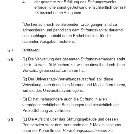
4.
der gesamte zur Erfüllung des Stiftungszwecks
erforderliche sonstige Aufwand einschließlich der in §
28 bezeichneten Ausgaben.
2
Die hienach noch verbleibenden Erübrigungen sind zu
admassieren und periodisch dem Stiftungskapital dauernd
beizuschlagen, sobald deren Entbehrlichkeit für die
laufenden Ausgaben feststeht.
§ 7
(entfallen)
§ 8
(1) Die Verwaltung des gesamten Stiftungsvermögens steht
der
k.
Universität München zu, welche dieselbe durch ihren
Verwaltungsausschuß
zu führen hat.
(2) Der Universitäts-
Verwaltungsausschuß
soll diese
Verwaltung nach denselben Normen und Modalitäten führen,
wie die des Universitätsvermögens.
(3) Er hat insbesondere auch die Stiftung in allen
vermögensrechtlichen Beziehungen und hinsichtlich der
Prozeßführung zu vertreten.
§ 9
(1) Die Aufsicht über das Stiftungsgebäude und dessen
Pertinenzien steht dem Vorstande des
k.
Maximilianeums
unter der Kontrolle des
Verwaltungsausschusses
zu.