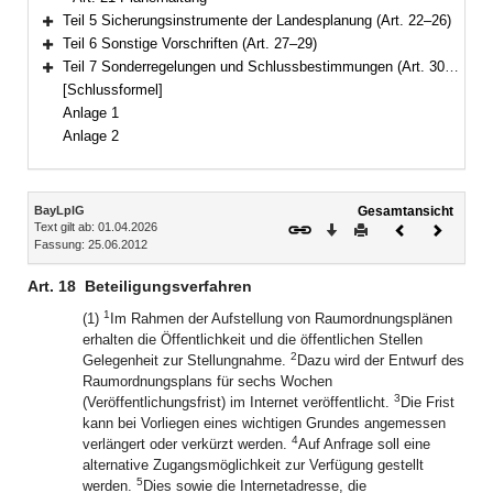
Teil 5 Sicherungsinstrumente der Landesplanung (Art. 22–26)
Bereich erweitern
Teil 6 Sonstige Vorschriften (Art. 27–29)
Bereich erweitern
Teil 7 Sonderregelungen und Schlussbestimmungen (Art. 30–34)
Bereich erweitern
[Schlussformel]
Anlage 1
Anlage 2
Inhalt
BayLplG
Gesamtansicht
Text gilt ab: 01.04.2026
Download
Drucken
Vorheriges
Nächste
Fassung: 25.06.2012
Dokument
Dokume
Art. 18
Beteiligungsverfahren
1
(1)
Im Rahmen der Aufstellung von Raumordnungsplänen
erhalten die Öffentlichkeit und die öffentlichen Stellen
2
Gelegenheit zur Stellungnahme.
Dazu wird der Entwurf des
Raumordnungsplans für sechs Wochen
3
(Veröffentlichungsfrist) im Internet veröffentlicht.
Die Frist
kann bei Vorliegen eines wichtigen Grundes angemessen
4
verlängert oder verkürzt werden.
Auf Anfrage soll eine
alternative Zugangsmöglichkeit zur Verfügung gestellt
5
werden.
Dies sowie die Internetadresse, die