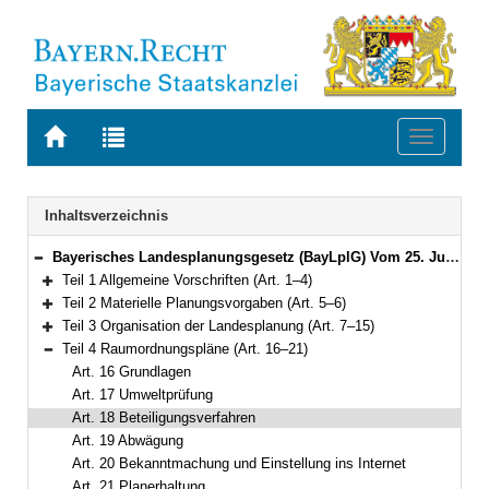
Zur
Zur
Toggle
Startseite
Trefferliste
navigati
von
der
BAYERN.RECHT
letzten
Navigation
Inhaltsverzeichnis
Suche
Bayerisches Landesplanungsgesetz (BayLplG) Vom 25. Juni 2012 (GVBl. S. 254) BayRS 230-1-W (Art. 1–34)
Bereich reduzieren
Teil 1 Allgemeine Vorschriften (Art. 1–4)
Bereich erweitern
Teil 2 Materielle Planungsvorgaben (Art. 5–6)
Bereich erweitern
Teil 3 Organisation der Landesplanung (Art. 7–15)
Bereich erweitern
Teil 4 Raumordnungspläne (Art. 16–21)
Bereich reduzieren
Art. 16 Grundlagen
Art. 17 Umweltprüfung
Art. 18 Beteiligungsverfahren
Art. 19 Abwägung
Art. 20 Bekanntmachung und Einstellung ins Internet
Art. 21 Planerhaltung