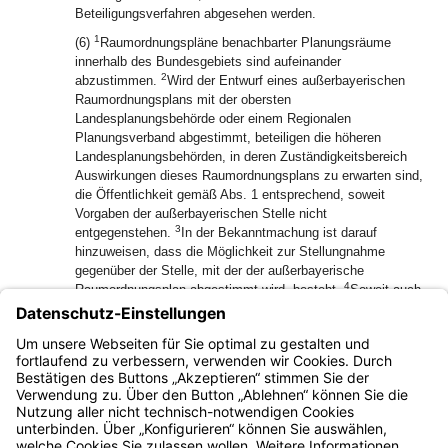
Beteiligungsverfahren abgesehen werden.
1
(6)
Raumordnungspläne benachbarter Planungsräume
innerhalb des Bundesgebiets sind aufeinander
2
abzustimmen.
Wird der Entwurf eines außerbayerischen
Raumordnungsplans mit der obersten
Landesplanungsbehörde oder einem Regionalen
Planungsverband abgestimmt, beteiligen die höheren
Landesplanungsbehörden, in deren Zuständigkeitsbereich
Auswirkungen dieses Raumordnungsplans zu erwarten sind,
die Öffentlichkeit gemäß Abs. 1 entsprechend, soweit
Vorgaben der außerbayerischen Stelle nicht
3
entgegenstehen.
In der Bekanntmachung ist darauf
hinzuweisen, dass die Möglichkeit zur Stellungnahme
gegenüber der Stelle, mit der der außerbayerische
4
Raumordnungsplan abgestimmt wird, besteht.
Soweit auch
die im Rahmen der Umweltprüfung erstellten Unterlagen
übermittelt worden sind, ist den in Art. 17 Abs. 3 genannten
Behörden innerhalb einer angemessenen Frist Gelegenheit
zur Stellungnahme zu geben.
Bayern.de