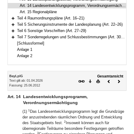
Art. 14 Landesentwicklungsprogramm, Verordnungsermächtigung
Art. 15 Regionalpläne
Teil 4 Raumordnungspläne (Art. 16–21)
Bereich erweitern
Teil 5 Sicherungsinstrumente der Landesplanung (Art. 22–26)
Bereich erweitern
Teil 6 Sonstige Vorschriften (Art. 27–29)
Bereich erweitern
Teil 7 Sonderregelungen und Schlussbestimmungen (Art. 30–34)
Bereich erweitern
[Schlussformel]
Anlage 1
Anlage 2
Inhalt
BayLplG
Gesamtansicht
Text gilt ab: 01.04.2026
Download
Drucken
Vorheriges
Nächste
Fassung: 25.06.2012
Dokument
Dokume
Art. 14
Landesentwicklungsprogramm,
Verordnungsermächtigung
1
(1)
Das Landesentwicklungsprogramm legt die Grundzüge
der anzustrebenden räumlichen Ordnung und Entwicklung
2
des Staatsgebiets fest.
Insoweit können auch für
überregionale Teilräume besondere Festlegungen getroffen
3