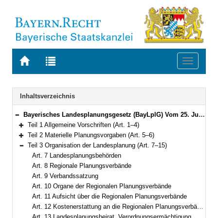
Zur
Zur
Toggle
Startseite
Trefferliste
navigati
von
der
BAYERN.RECHT
letzten
Navigation
Inhaltsverzeichnis
Suche
Bayerisches Landesplanungsgesetz (BayLplG) Vom 25. Juni 2012 (GVBl. S. 254) BayRS 230-1-W (Art. 1–34)
Bereich reduzieren
Teil 1 Allgemeine Vorschriften (Art. 1–4)
Bereich erweitern
Teil 2 Materielle Planungsvorgaben (Art. 5–6)
Bereich erweitern
Teil 3 Organisation der Landesplanung (Art. 7–15)
Bereich reduzieren
Art. 7 Landesplanungsbehörden
Art. 8 Regionale Planungsverbände
Art. 9 Verbandssatzung
Art. 10 Organe der Regionalen Planungsverbände
Art. 11 Aufsicht über die Regionalen Planungsverbände
Art. 12 Kostenerstattung an die Regionalen Planungsverbände, Verordnungsermächtigung
Art. 13 Landesplanungsbeirat, Verordnungsermächtigung