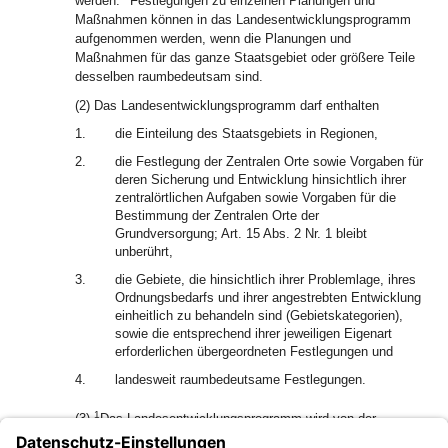
werden.
Festlegungen zu einzelnen Planungen und
Maßnahmen können in das Landesentwicklungsprogramm
aufgenommen werden, wenn die Planungen und
Maßnahmen für das ganze Staatsgebiet oder größere Teile
desselben raumbedeutsam sind.
(2) Das Landesentwicklungsprogramm darf enthalten
1.
die Einteilung des Staatsgebiets in Regionen,
2.
die Festlegung der Zentralen Orte sowie Vorgaben für
deren Sicherung und Entwicklung hinsichtlich ihrer
zentralörtlichen Aufgaben sowie Vorgaben für die
Bestimmung der Zentralen Orte der
Grundversorgung; Art. 15 Abs. 2 Nr. 1 bleibt
unberührt,
3.
die Gebiete, die hinsichtlich ihrer Problemlage, ihres
Ordnungsbedarfs und ihrer angestrebten Entwicklung
einheitlich zu behandeln sind (Gebietskategorien),
sowie die entsprechend ihrer jeweiligen Eigenart
erforderlichen übergeordneten Festlegungen und
4.
landesweit raumbedeutsame Festlegungen.
1
(3)
Das Landesentwicklungsprogramm wird von der
2
obersten Landesplanungsbehörde ausgearbeitet.
Die im