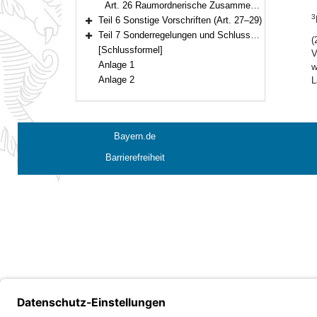
Art. 26 Raumordnerische Zusammenarbeit
3
Teil 6 Sonstige Vorschriften (Art. 27–29)
Bereich erweitern
Teil 7 Sonderregelungen und Schlussbestimmungen (Art. 30–34)
(
Bereich erweitern
[Schlussformel]
V
Anlage 1
w
Anlage 2
L
Bayern.de
Barrierefreiheit