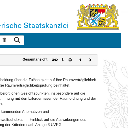
Suche ausführen
Suche zurücksetzen
Download
Drucken
Vorheriges
Nächstes
Gesamtansicht
Dokument
Dokument
eidung über die Zulässigkeit auf ihre Raumverträglichkeit
Die Raumverträglichkeitsprüfung beinhaltet
erörtlichen Gesichtspunkten, insbesondere auf die
instimmung mit den Erfordernissen der Raumordnung und der
n,
ht kommenden Alternativen und
mweltschutzes im Hinblick auf die Auswirkungen des
ng der Kriterien nach Anlage 3 UVPG.