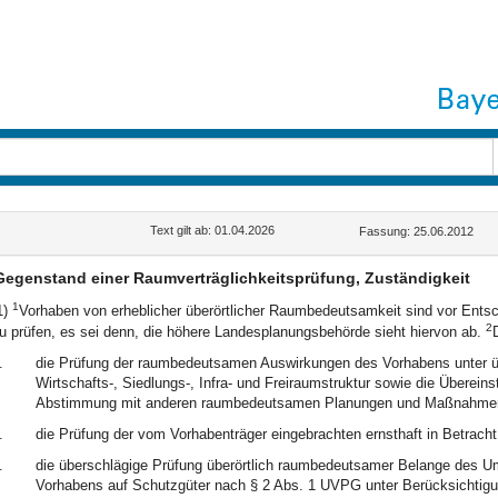
Text gilt ab: 01.04.2026
Fassung: 25.06.2012
Gegenstand einer Raumverträglichkeitsprüfung, Zuständigkeit
1
1)
Vorhaben von erheblicher überörtlicher Raumbedeutsamkeit sind vor Entsch
2
u prüfen, es sei denn, die höhere Landesplanungsbehörde sieht hiervon ab.
.
die Prüfung der raumbedeutsamen Auswirkungen des Vorhabens unter üb
Wirtschafts-, Siedlungs-, Infra- und Freiraumstruktur sowie die Übere
Abstimmung mit anderen raumbedeutsamen Planungen und Maßnahme
.
die Prüfung der vom Vorhabenträger eingebrachten ernsthaft in Betrac
.
die überschlägige Prüfung überörtlich raumbedeutsamer Belange des U
Vorhabens auf Schutzgüter nach § 2 Abs. 1 UVPG unter Berücksichtigu