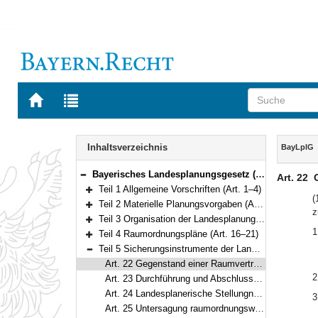
Zur
Zur
Startseite
Trefferliste
von
der
Navigation
BAYERN.RECHT
letzten
Inhalt
Inhaltsverzeichnis
BayLplG
Suche
Bayerisches Landesplanungsgesetz (BayLplG) Vom 25. Juni 2012 (GVBl. S. 254) BayRS 230-1-W (Art. 1–34)
Art. 22
Bereich reduzieren
Teil 1 Allgemeine Vorschriften (Art. 1–4)
Bereich erweitern
(
Teil 2 Materielle Planungsvorgaben (Art. 5–6)
z
Bereich erweitern
Teil 3 Organisation der Landesplanung (Art. 7–15)
Bereich erweitern
1
Teil 4 Raumordnungspläne (Art. 16–21)
Bereich erweitern
Teil 5 Sicherungsinstrumente der Landesplanung (Art. 22–26)
Bereich reduzieren
Art. 22 Gegenstand einer Raumverträglichkeitsprüfung, Zuständigkeit
2
Art. 23 Durchführung und Abschluss einer Raumverträglichkeitsprüfung
Art. 24 Landesplanerische Stellungnahme
3
Art. 25 Untersagung raumordnungswidriger Planungen und Maßnahmen