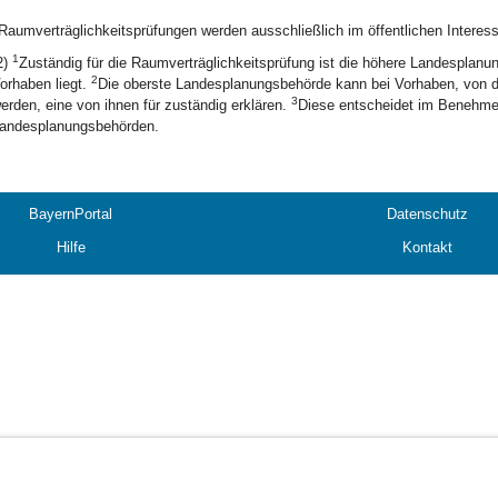
Raumverträglichkeitsprüfungen werden ausschließlich im öffentlichen Interess
1
2)
Zuständig für die Raumverträglichkeitsprüfung ist die höhere Landesplanun
2
orhaben liegt.
Die oberste Landesplanungsbehörde kann bei Vorhaben, von 
3
erden, eine von ihnen für zuständig erklären.
Diese entscheidet im Benehmen
andesplanungsbehörden.
BayernPortal
Datenschutz
Hilfe
Kontakt