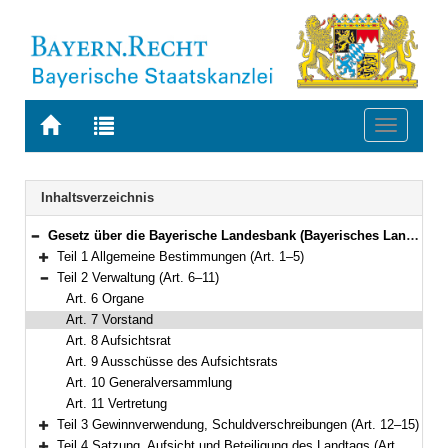
Zur
Zur
Toggle
Startseite
Trefferliste
navigati
von
der
BAYERN.RECHT
letzten
Navigation
Inhaltsverzeichnis
Suche
Gesetz über die Bayerische Landesbank (Bayerisches Landesbank-Gesetz – BayLaBG) in der Fassung der Bekanntmachung vom 1. Februar 2003 (GVBl. S. 54, ber. S. 316) BayRS 762-6-F (Art. 1–28)
Bereich reduzieren
Teil 1 Allgemeine Bestimmungen (Art. 1–5)
Bereich erweitern
Teil 2 Verwaltung (Art. 6–11)
Bereich reduzieren
Art. 6 Organe
Art. 7 Vorstand
Art. 8 Aufsichtsrat
Art. 9 Ausschüsse des Aufsichtsrats
Art. 10 Generalversammlung
Art. 11 Vertretung
Teil 3 Gewinnverwendung, Schuldverschreibungen (Art. 12–15)
Bereich erweitern
Teil 4 Satzung, Aufsicht und Beteiligung des Landtags (Art. 16–18a)