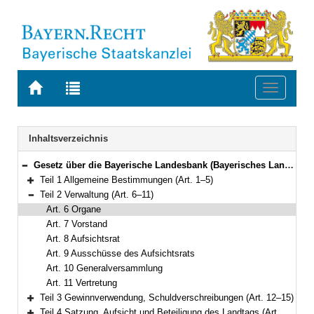
Zur
Zur
Toggle
Startseite
Trefferliste
navigati
von
der
BAYERN.RECHT
letzten
Navigation
Inhaltsverzeichnis
Suche
Gesetz über die Bayerische Landesbank (Bayerisches Landesbank-Gesetz – BayLaBG) in der Fassung der Bekanntmachung vom 1. Februar 2003 (GVBl. S. 54, ber. S. 316) BayRS 762-6-F (Art. 1–28)
Bereich reduzieren
Teil 1 Allgemeine Bestimmungen (Art. 1–5)
Bereich erweitern
Teil 2 Verwaltung (Art. 6–11)
Bereich reduzieren
Art. 6 Organe
Art. 7 Vorstand
Art. 8 Aufsichtsrat
Art. 9 Ausschüsse des Aufsichtsrats
Art. 10 Generalversammlung
Art. 11 Vertretung
Teil 3 Gewinnverwendung, Schuldverschreibungen (Art. 12–15)
Bereich erweitern
Teil 4 Satzung, Aufsicht und Beteiligung des Landtags (Art. 16–18a)