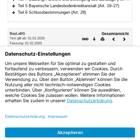
Bereich erweitern
Teil 5 Bayerische Landesbodenkreditanstalt (Art. 19–27)
Bereich erweitern
Teil 6 Schlussbestimmungen (Art. 28)
Bereich erweitern
Inhalt
BayLaBG
Gesamtansicht
Text gilt ab: 01.01.2026
Download
Drucken
Vorheriges
Nächste
Fassung: 01.02.2003
Dokument
Dokume
Art. 6
Organe
Organe der Bank sind der Vorstand, der Aufsichtsrat und die
Generalversammlung.
Bayern.de
BayernPortal
Datenschutz
Impressum
Barrierefreiheit
Hilfe