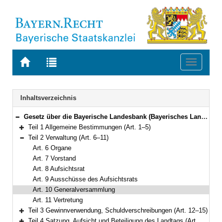
Zur
Zur
Toggle
Startseite
Trefferliste
navigati
von
der
BAYERN.RECHT
letzten
Navigation
Inhaltsverzeichnis
Suche
Gesetz über die Bayerische Landesbank (Bayerisches Landesbank-Gesetz – BayLaBG) in der Fassung der Bekanntmachung vom 1. Februar 2003 (GVBl. S. 54, ber. S. 316) BayRS 762-6-F (Art. 1–28)
Bereich reduzieren
Teil 1 Allgemeine Bestimmungen (Art. 1–5)
Bereich erweitern
Teil 2 Verwaltung (Art. 6–11)
Bereich reduzieren
Art. 6 Organe
Art. 7 Vorstand
Art. 8 Aufsichtsrat
Art. 9 Ausschüsse des Aufsichtsrats
Art. 10 Generalversammlung
Art. 11 Vertretung
Teil 3 Gewinnverwendung, Schuldverschreibungen (Art. 12–15)
Bereich erweitern
Teil 4 Satzung, Aufsicht und Beteiligung des Landtags (Art. 16–18a)