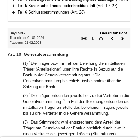
Bereich erweitern
Teil 5 Bayerische Landesbodenkreditanstalt (Art. 19–27)
Bereich erweitern
Teil 6 Schlussbestimmungen (Art. 28)
Bereich erweitern
Inhalt
BayLaBG
Gesamtansicht
Text gilt ab: 01.01.2026
Download
Drucken
Vorheriges
Nächste
Fassung: 01.02.2003
Dokument
Dokume
Art. 10
Generalversammlung
1
(1)
Die Träger bzw. im Fall der Beleihung die mittelbaren
Träger (Anteilseigner) üben ihre Rechte in Bezug auf die
2
Bank in der Generalversammlung aus.
Die
Generalversammlung beschließt insbesondere über die
Satzung der Bank.
1
(2)
Die Träger entsenden jeweils bis zu drei Vertreter in die
2
Generalversammlung.
Im Fall der Beleihung entsenden die
mittelbaren Träger an Stelle des beliehenen Trägers jeweils
bis zu drei Vertreter in die Generalversammlung.
1
(3)
Das Stimmrecht wird entsprechend dem Anteil der
Träger am Grundkapital der Bank einheitlich durch jeweils
einen Vertreter des jeweiligen Trägers (Stimmführer)