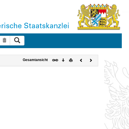
Suche ausführen
Suche zurücksetzen
Download
Drucken
Vorheriges
Nächstes
Gesamtansicht
Dokument
Dokument