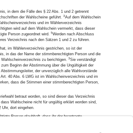
is, in dem die Fälle des § 22 Abs. 1 und 2 getrennt
3
chschriften der Wahlscheine geführt.
Auf dem Wahlschein
ahlscheinverzeichnis und im Wählerverzeichnis
htigten wird auf dem Wahlschein vermerkt, dass dieser
5
tigte Person zugeordnet wird.
Werden nach Abschluss
eres Verzeichnis nach den Sätzen 1 und 2 zu führen.
hat, im Wählerverzeichnis gestrichen, so ist der
nis, in das der Name der stimmberechtigten Person und die
3
 Wahlscheinverzeichnis zu berichtigen.
Sie verständigt
s zum Beginn der Abstimmung über die Ungültigkeit der
Abstimmungsleiter, der unverzüglich alle Wahlvorstände
s Art. 40 Abs. 6 LWG ist im Wahlscheinverzeichnis und im
merken, dass die Stimmen einer stimmberechtigten Person,
riefwahl betraut worden, so sind dieser das Verzeichnis
dass Wahlscheine nicht für ungültig erklärt worden sind,
 Uhr, dort eingehen.
htigte Person glaubhaft, dass ihr der beantragte
 Uhr, ein neuer Wahlschein erteilt werden; Abs. 8 Sätze 1