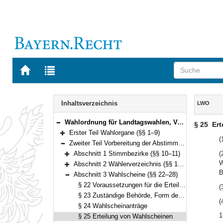
Zur
Zur
Startseite
Trefferliste
von
der
Navigation
BAYERN.RECHT
letzten
Inhalt
Inhaltsverzeichnis
LWO
Suche
Wahlordnung für Landtagswahlen, Volksbegehren und Volksentscheide (Landeswahlordnung – LWO) Vom 16. Februar 2003 (GVBl. S. 62) BayRS 111-1-1-I (§§ 1–92)
§ 25
Ert
Bereich reduzieren
Erster Teil Wahlorgane (§§ 1–9)
Bereich erweitern
(
Zweiter Teil Vorbereitung der Abstimmungen (§§ 10–39)
Bereich reduzieren
Abschnitt 1 Stimmbezirke (§§ 10–11)
(
Bereich erweitern
W
Abschnitt 2 Wählerverzeichnis (§§ 12–21)
Bereich erweitern
B
Abschnitt 3 Wahlscheine (§§ 22–28)
Bereich reduzieren
§ 22 Voraussetzungen für die Erteilung von Wahlscheinen
(
§ 23 Zuständige Behörde, Form des Wahlscheins
(
§ 24 Wahlscheinanträge
1
§ 25 Erteilung von Wahlscheinen