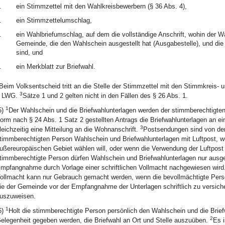
.
ein Stimmzettel mit den Wahlkreisbewerbern (§ 36 Abs. 4),
.
ein Stimmzettelumschlag,
.
ein Wahlbriefumschlag, auf dem die vollständige Anschrift, wohin der W
Gemeinde, die den Wahlschein ausgestellt hat (Ausgabestelle), und d
sind, und
.
ein Merkblatt zur Briefwahl.
Beim Volksentscheid tritt an die Stelle der Stimmzettel mit den Stimmkreis-
3
 LWG.
Sätze 1 und 2 gelten nicht in den Fällen des § 26 Abs. 1.
1
5)
Der Wahlschein und die Briefwahlunterlagen werden der stimmberechtigt
orm nach § 24 Abs. 1 Satz 2 gestellten Antrags die Briefwahlunterlagen an ein
3
leichzeitig eine Mitteilung an die Wohnanschrift.
Postsendungen sind von de
timmberechtigten Person Wahlschein und Briefwahlunterlagen mit Luftpost, w
ußereuropäischen Gebiet wählen will, oder wenn die Verwendung der Luftpost
timmberechtigte Person dürfen Wahlschein und Briefwahlunterlagen nur ausg
mpfangnahme durch Vorlage einer schriftlichen Vollmacht nachgewiesen wird
ollmacht kann nur Gebrauch gemacht werden, wenn die bevollmächtigte Person 
ie der Gemeinde vor der Empfangnahme der Unterlagen schriftlich zu versich
uszuweisen.
1
6)
Holt die stimmberechtigte Person persönlich den Wahlschein und die Briefw
2
elegenheit gegeben werden, die Briefwahl an Ort und Stelle auszuüben.
Es i