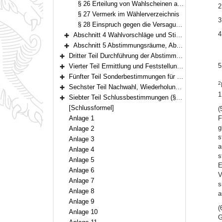
§ 26 Erteilung von Wahlscheinen an bestimmte Personengruppen
2
§ 27 Vermerk im Wählerverzeichnis
3
§ 28 Einspruch gegen die Versagung des Wahlscheins und Beschwerde
4
Abschnitt 4 Wahlvorschläge und Stimmzettel (§§ 29–36)
Bereich erweitern
Abschnitt 5 Abstimmungsräume, Abstimmungszeit (§§ 37–39)
Bereich erweitern
Dritter Teil Durchführung der Abstimmung (§§ 40–54)
Bereich erweitern
5
Vierter Teil Ermittlung und Feststellung der Abstimmungsergebnisse (§§ 55–71)
Bereich erweitern
Fünfter Teil Sonderbestimmungen für Volksbegehren (§§ 72–83)
Bereich erweitern
2
Sechster Teil Nachwahl, Wiederholungswahl (§§ 84–85)
Bereich erweitern
1
Siebter Teil Schlussbestimmungen (§§ 86–92)
Bereich erweitern
[Schlussformel]
(
Anlage 1
F
g
Anlage 2
s
Anlage 3
a
Anlage 4
s
Anlage 5
E
Anlage 6
V
Anlage 7
s
Anlage 8
a
Anlage 9
(
Anlage 10
G