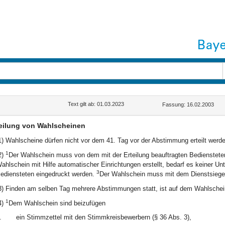
Text gilt ab: 01.03.2023
Fassung: 16.02.2003
eilung von Wahlscheinen
1) Wahlscheine dürfen nicht vor dem 41. Tag vor der Abstimmung erteilt werde
1
2)
Der Wahlschein muss von dem mit der Erteilung beauftragten Bedienstete
ahlschein mit Hilfe automatischer Einrichtungen erstellt, bedarf es keiner Un
3
ediensteten eingedruckt werden.
Der Wahlschein muss mit dem Dienstsiegel
3) Finden am selben Tag mehrere Abstimmungen statt, ist auf dem Wahlschein
1
4)
Dem Wahlschein sind beizufügen
.
ein Stimmzettel mit den Stimmkreisbewerbern (§ 36 Abs. 3),