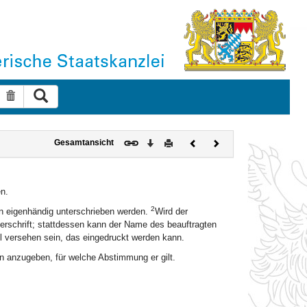
Suche ausführen
Suche zurücksetzen
Download
Drucken
Vorheriges
Nächstes
Gesamtansicht
Dokument
Dokument
n.
2
n eigenhändig unterschrieben werden.
Wird der
terschrift; stattdessen kann der Name des beauftragten
 versehen sein, das eingedruckt werden kann.
 anzugeben, für welche Abstimmung er gilt.