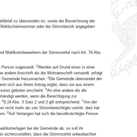
ahlbrief zu übersenden ist, sowie die Bezeichnung der
ie Wahlscheinnummer oder der Stimmbezirk angegeben
 und Wahlkreisbewerbern der Stimmzettel nach Art. 76 Abs.
2
en Person zugesandt.
Werden auf Grund eines in einer
e andere Anschrift als die Wohnanschrift versandt, erfolgt
4
r Gemeinde freizumachen.
Die Gemeinde übersendet der
enn sich aus ihrem Antrag ergibt, dass sie aus einem
5
 sonst geboten erscheint.
An eine andere als die
ehändigt werden, wenn die Berechtigung zur
6
7
.
§ 24 Abs. 3 Satz 2 und 3 gilt entsprechend.
Von der
nicht mehr als vier Stimmberechtigte vertritt; dies hat
8
ern.
Auf Verlangen hat sich die bevollmächtigte Person
ahlunterlagen bei der Gemeinde ab, so soll ihr
st sicherzustellen, dass die Stimmzettel unbeobachtet