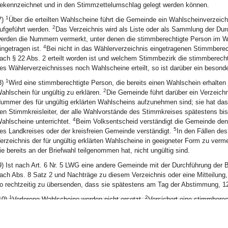
ekennzeichnet und in den Stimmzettelumschlag gelegt werden können.
1
7)
Über die erteilten Wahlscheine führt die Gemeinde ein Wahlscheinverzeichn
2
ufgeführt werden.
Das Verzeichnis wird als Liste oder als Sammlung der Dur
erden die Nummern vermerkt, unter denen die stimmberechtigte Person im W
4
ingetragen ist.
Bei nicht in das Wählerverzeichnis eingetragenen Stimmberec
ach § 22 Abs. 2 erteilt worden ist und welchem Stimmbezirk die stimmberech
es Wählerverzeichnisses noch Wahlscheine erteilt, so ist darüber ein besond
1
8)
Wird eine stimmberechtigte Person, die bereits einen Wahlschein erhalten 
2
ahlschein für ungültig zu erklären.
Die Gemeinde führt darüber ein Verzeich
ummer des für ungültig erklärten Wahlscheins aufzunehmen sind; sie hat das
en Stimmkreisleiter, der alle Wahlvorstände des Stimmkreises spätestens bi
4
ahlscheine unterrichtet.
Beim Volksentscheid verständigt die Gemeinde den 
5
es Landkreises oder der kreisfreien Gemeinde verständigt.
In den Fällen de
erzeichnis der für ungültig erklärten Wahlscheine in geeigneter Form zu ver
ie bereits an der Briefwahl teilgenommen hat, nicht ungültig sind.
9) Ist nach Art. 6 Nr. 5 LWG eine andere Gemeinde mit der Durchführung der B
ach Abs. 8 Satz 2 und Nachträge zu diesem Verzeichnis oder eine Mitteilung, 
o rechtzeitig zu übersenden, dass sie spätestens am Tag der Abstimmung, 12
1
2
10)
Verlorene Wahlscheine werden nicht ersetzt.
Versichert eine stimmberec
ahlschein nicht zugegangen ist, kann ihr bis zum Tag vor der Abstimmung, 12
is 4 und Abs. 9 gelten entsprechend.