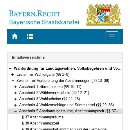
Zur
Zur
Toggle
Startseite
Trefferliste
navigati
von
der
BAYERN.RECHT
letzten
Navigation
Inhaltsverzeichnis
Suche
Wahlordnung für Landtagswahlen, Volksbegehren und Volksentscheide (Landeswahlordnung – LWO) Vom 16. Februar 2003 (GVBl. S. 62) BayRS 111-1-1-I (§§ 1–92)
Bereich reduzieren
Erster Teil Wahlorgane (§§ 1–9)
Bereich erweitern
Zweiter Teil Vorbereitung der Abstimmungen (§§ 10–39)
Bereich reduzieren
Abschnitt 1 Stimmbezirke (§§ 10–11)
Bereich erweitern
Abschnitt 2 Wählerverzeichnis (§§ 12–21)
Bereich erweitern
Abschnitt 3 Wahlscheine (§§ 22–28)
Bereich erweitern
Abschnitt 4 Wahlvorschläge und Stimmzettel (§§ 29–36)
Bereich erweitern
Abschnitt 5 Abstimmungsräume, Abstimmungszeit (§§ 37–39)
Bereich reduzieren
§ 37 Abstimmungsräume
§ 38 Abstimmungszeit
§ 39 Abstimmungsbekanntmachung der Gemeinde