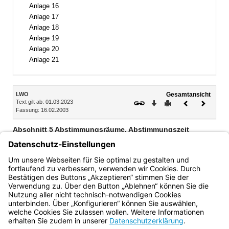
Anlage 16
Anlage 17
Anlage 18
Anlage 19
Anlage 20
Anlage 21
Inhalt
LWO
Gesamtansicht
Text gilt ab: 01.03.2023
Download
Drucken
Vorheriges
Nächste
Fassung: 16.02.2003
Dokument
Dokume
Abschnitt 5 Abstimmungsräume, Abstimmungszeit
§ 37 Abstimmungsräume
§ 38 Abstimmungszeit
§ 39 Abstimmungsbekanntmachung der Gemeinde
Bayern.de
BayernPortal