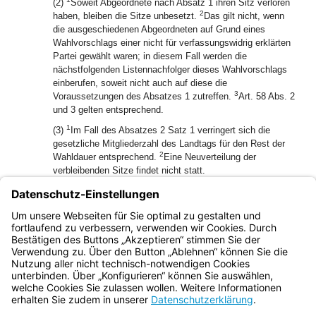
(2)
Soweit Abgeordnete nach Absatz 1 ihren Sitz verloren
2
haben, bleiben die Sitze unbesetzt.
Das gilt nicht, wenn
die ausgeschiedenen Abgeordneten auf Grund eines
Wahlvorschlags einer nicht für verfassungswidrig erklärten
Partei gewählt waren; in diesem Fall werden die
nächstfolgenden Listennachfolger dieses Wahlvorschlags
einberufen, soweit nicht auch auf diese die
3
Voraussetzungen des Absatzes 1 zutreffen.
Art. 58 Abs. 2
und 3 gelten entsprechend.
1
(3)
Im Fall des Absatzes 2 Satz 1 verringert sich die
gesetzliche Mitgliederzahl des Landtags für den Rest der
2
Wahldauer entsprechend.
Eine Neuverteilung der
verbleibenden Sitze findet nicht statt.
1
(4)
Den Verlust der Mitgliedschaft nach Absatz 1 stellt der
2
Landtagspräsident fest.
Diese Feststellung steht einem
Landtagsbeschluss im Sinn des Art. 48 Abs. 1 des
Gesetzes über den Verfassungsgerichtshof gleich.
Bayern.de
BayernPortal
Datenschutz