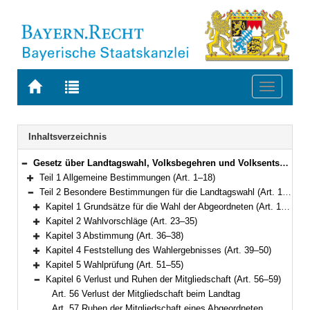
Zur
Zur
Toggle
Startseite
Trefferliste
navigati
von
der
BAYERN.RECHT
letzten
Navigation
Inhaltsverzeichnis
Suche
Gesetz über Landtagswahl, Volksbegehren und Volksentscheid (Landeswahlgesetz – LWG) in der Fassung der Bekanntmachung vom 5. Juli 2002 (GVBl. S. 277, 278, 620) BayRS 111-1-I (Art. 1–93)
Bereich reduzieren
Teil 1 Allgemeine Bestimmungen (Art. 1–18)
Bereich erweitern
Teil 2 Besondere Bestimmungen für die Landtagswahl (Art. 19–61)
Bereich reduzieren
Kapitel 1 Grundsätze für die Wahl der Abgeordneten (Art. 19–22)
Bereich erweitern
Kapitel 2 Wahlvorschläge (Art. 23–35)
Bereich erweitern
Kapitel 3 Abstimmung (Art. 36–38)
Bereich erweitern
Kapitel 4 Feststellung des Wahlergebnisses (Art. 39–50)
Bereich erweitern
Kapitel 5 Wahlprüfung (Art. 51–55)
Bereich erweitern
Kapitel 6 Verlust und Ruhen der Mitgliedschaft (Art. 56–59)
Bereich reduzieren
Art. 56 Verlust der Mitgliedschaft beim Landtag
Art. 57 Ruhen der Mitgliedschaft eines Abgeordneten