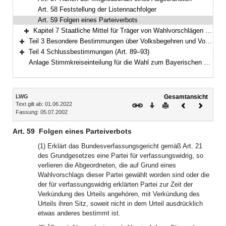
Art. 58 Feststellung der Listennachfolger
Art. 59 Folgen eines Parteiverbots
Kapitel 7 Staatliche Mittel für Träger von Wahlvorschlägen (Art. 60–61)
Bereich erweitern
Teil 3 Besondere Bestimmungen über Volksbegehren und Volksentscheid (Art. 62–88)
Bereich erweitern
Teil 4 Schlussbestimmungen (Art. 89–93)
Bereich erweitern
Anlage Stimmkreiseinteilung für die Wahl zum Bayerischen Landtag
Inhalt
LWG
Gesamtansicht
Text gilt ab: 01.06.2022
Download
Drucken
Vorheriges
Nächste
Fassung: 05.07.2002
Dokument
Dokume
Art. 59
Folgen eines Parteiverbots
(1) Erklärt das Bundesverfassungsgericht gemäß Art. 21
des Grundgesetzes eine Partei für verfassungswidrig, so
verlieren die Abgeordneten, die auf Grund eines
Wahlvorschlags dieser Partei gewählt worden sind oder die
der für verfassungswidrig erklärten Partei zur Zeit der
Verkündung des Urteils angehören, mit Verkündung des
Urteils ihren Sitz, soweit nicht in dem Urteil ausdrücklich
etwas anderes bestimmt ist.
1