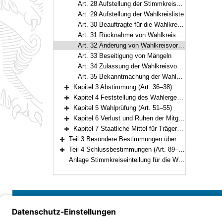
Art. 28 Aufstellung der Stimmkreisbewerber
Art. 29 Aufstellung der Wahlkreisliste
Art. 30 Beauftragte für die Wahlkreisvorschläge
Art. 31 Rücknahme von Wahlkreisvorschlägen
Art. 32 Änderung von Wahlkreisvorschlägen
Art. 33 Beseitigung von Mängeln
Art. 34 Zulassung der Wahlkreisvorschläge
Art. 35 Bekanntmachung der Wahlkreisvorschläge
Kapitel 3 Abstimmung (Art. 36–38)
Bereich erweitern
Kapitel 4 Feststellung des Wahlergebnisses (Art. 39–50)
Bereich erweitern
Kapitel 5 Wahlprüfung (Art. 51–55)
Bereich erweitern
Kapitel 6 Verlust und Ruhen der Mitgliedschaft (Art. 56–59)
Bereich erweitern
Kapitel 7 Staatliche Mittel für Träger von Wahlvorschlägen (Art. 60–61)
Bereich erweitern
Teil 3 Besondere Bestimmungen über Volksbegehren und Volksentscheid (Art. 62–88)
Bereich erweitern
Teil 4 Schlussbestimmungen (Art. 89–93)
Bereich erweitern
Anlage Stimmkreiseinteilung für die Wahl zum Bayerischen Landtag
Bayern.de
Barrierefreiheit