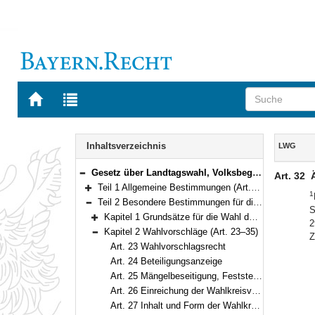
Zur
Zur
Startseite
Trefferliste
von
der
Navigation
BAYERN.RECHT
letzten
Inhalt
Inhaltsverzeichnis
LWG
Suche
Gesetz über Landtagswahl, Volksbegehren und Volksentscheid (Landeswahlgesetz – LWG) in der Fassung der Bekanntmachung vom 5. Juli 2002 (GVBl. S. 277, 278, 620) BayRS 111-1-I (Art. 1–93)
Art. 32
Bereich reduzieren
Teil 1 Allgemeine Bestimmungen (Art. 1–18)
1
Bereich erweitern
Teil 2 Besondere Bestimmungen für die Landtagswahl (Art. 19–61)
S
Bereich reduzieren
Kapitel 1 Grundsätze für die Wahl der Abgeordneten (Art. 19–22)
2
Bereich erweitern
Kapitel 2 Wahlvorschläge (Art. 23–35)
Z
Bereich reduzieren
Art. 23 Wahlvorschlagsrecht
Art. 24 Beteiligungsanzeige
Art. 25 Mängelbeseitigung, Feststellung des Landeswahlausschusses
Art. 26 Einreichung der Wahlkreisvorschläge
Art. 27 Inhalt und Form der Wahlkreisvorschläge