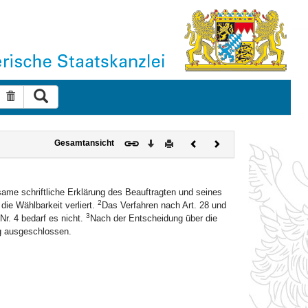
Suche ausführen
Suche zurücksetzen
Download
Drucken
Vorheriges
Nächstes
Gesamtansicht
Dokument
Dokument
ame schriftliche Erklärung des Beauftragten und seines
2
die Wählbarkeit verliert.
Das Verfahren nach Art. 28 und
3
Nr. 4 bedarf es nicht.
Nach der Entscheidung über die
ng ausgeschlossen.