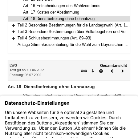
Art. 16 Entscheidungen des Wahlvorstands
Art. 17 Kosten der Abstimmung
Art. 18 Dienstbefreiung ohne Lohnabzug
Teil 2 Besondere Bestimmungen für die Landtagswahl (Art. 19–61)
Bereich erweitern
Teil 3 Besondere Bestimmungen über Volksbegehren und Volksentscheid (Art. 62–88)
Bereich erweitern
Teil 4 Schlussbestimmungen (Art. 89–93)
Bereich erweitern
Anlage Stimmkreiseinteilung für die Wahl zum Bayerischen Landtag
Inhalt
LWG
Gesamtansicht
Text gilt ab: 01.06.2022
Download
Drucken
Vorheriges
Nächste
Fassung: 05.07.2002
Dokument
Dokume
Art. 18
Dienstbefreiung ohne Lohnabzug
Stimmberechtigten in einem Dienst- oder Arbeitsverhältnis
muss die freie Zeit, die sie zur Stimmabgabe und zur
Ausübung von Ehrenämtern bei den Abstimmungen
benötigen, ohne Abzug an Lohn oder Gehalt gewährt
werden.
Bayern.de