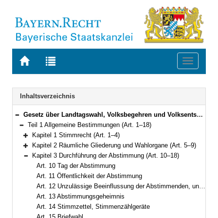
Zur
Zur
Toggle
Startseite
Trefferliste
navigati
von
der
BAYERN.RECHT
letzten
Navigation
Inhaltsverzeichnis
Suche
Gesetz über Landtagswahl, Volksbegehren und Volksentscheid (Landeswahlgesetz – LWG) in der Fassung der Bekanntmachung vom 5. Juli 2002 (GVBl. S. 277, 278, 620) BayRS 111-1-I (Art. 1–93)
Bereich reduzieren
Teil 1 Allgemeine Bestimmungen (Art. 1–18)
Bereich reduzieren
Kapitel 1 Stimmrecht (Art. 1–4)
Bereich erweitern
Kapitel 2 Räumliche Gliederung und Wahlorgane (Art. 5–9)
Bereich erweitern
Kapitel 3 Durchführung der Abstimmung (Art. 10–18)
Bereich reduzieren
Art. 10 Tag der Abstimmung
Art. 11 Öffentlichkeit der Abstimmung
Art. 12 Unzulässige Beeinflussung der Abstimmenden, unzulässige Veröffentlichung von Befragungen zur Stimmabgabe
Art. 13 Abstimmungsgeheimnis
Art. 14 Stimmzettel, Stimmenzählgeräte
Art. 15 Briefwahl