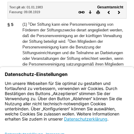
Inhalt
Gesamtansicht
Text gilt ab: 01.01.1983
Download
Drucken
Vorheriges
Nächste
Fassung: 09.08.1919
Dokument
Dokume
1
§ 5
(1)
Der Stiftung kann eine Personenvereinigung von
Förderern der Stiftungszwecke derart angegliedert werden,
daß die Personenvereinigung an der künftigen Verwaltung
2
der Stiftung beteiligt wird.
Den Mitgliedern der
Personenvereinigung kann die Benutzung der
Stiftungseinrichtungen und die Teilnahme an Darbietungen
oder Veranstaltungen der Stiftung erleichtert werden, wenn
die Personenvereinigung satzungsgemäß ihren Mitgliedern
die Förderung der Stiftungszwecke durch Beitragsleistung
oder persönliche Betätigung zur Pflicht macht.
(2) Die Satzung der Personenvereinigung bedarf der
Genehmigung der Stiftungsverwaltung.
Bayern.de
BayernPortal
Datenschutz